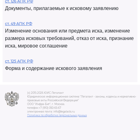
ст. 126 АПК РФ
Документы, прилагаемые к исковому заявлению
ст. 49 АПК РФ
Изменение основания или предмета иска, изменение
размера исковых требований, отказ от иска, признание
иска, мировое соглашение
ст. 125 АПК РФ
Форма и содержание искового заявления
(c) 2015-2026 ЮИС Легалакт
Юридическая информационная система "Легалакт - законы, кодексы и нормативно-
правовые акты Российской Федерации"
ООО "Инфра-Бит", г. Москва.
телефон +7 (910) 050-65-67
электронная почта: info@legalacts.ru
Политика по обработке персональных данных