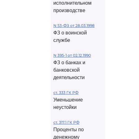
исполнительном
производстве
N 53-ФЗ от 28.03.1998
ФЗ о воинской
службе
N 395-1 от 02.12.1990
ФЗ о банках и
банковской
деятельности
ст. 333 ГК РФ
Уменьшение
неустойки
ст. 317.1 ГК РФ
Проценты по
денежному