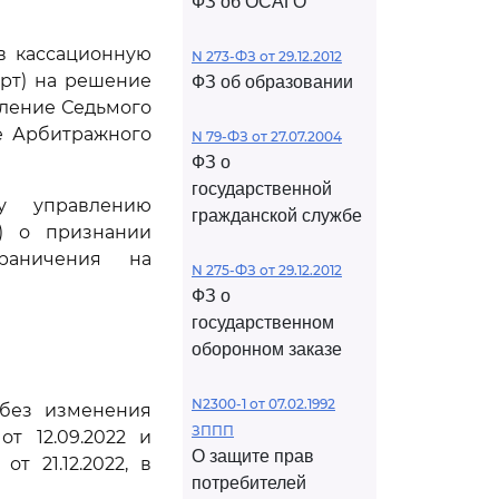
ФЗ об ОСАГО
в кассационную
N 273-ФЗ от 29.12.2012
орт) на решение
ФЗ об образовании
вление Седьмого
ие Арбитражного
N 79-ФЗ от 27.07.2004
ФЗ о
государственной
у управлению
гражданской службе
е) о признании
раничения на
N 275-ФЗ от 29.12.2012
ФЗ о
государственном
оборонном заказе
N2300-1 от 07.02.1992
 без изменения
ЗППП
т 12.09.2022 и
О защите прав
т 21.12.2022, в
потребителей