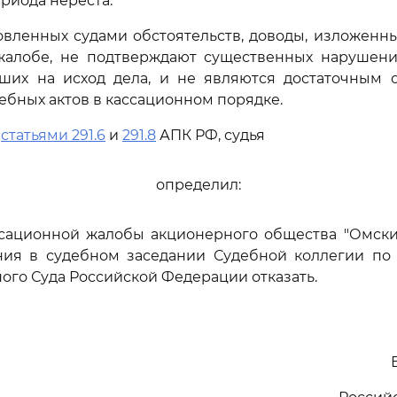
ериода нереста.
овленных судами обстоятельств, доводы, изложенн
жалобе, не подтверждают существенных нарушен
вших на исход дела, и не являются достаточным 
ебных актов в кассационном порядке.
ь
статьями 291.6
и
291.8
АПК РФ, судья
определил:
ссационной жалобы акционерного общества "Омски
ния в судебном заседании Судебной коллегии по
ого Суда Российской Федерации отказать.