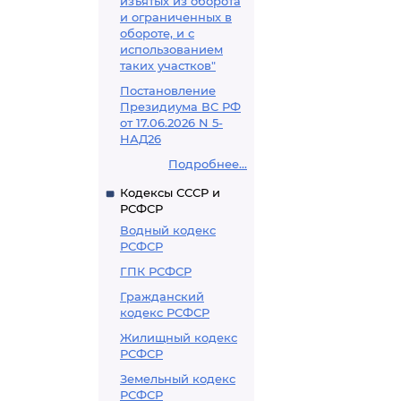
изъятых из оборота
и ограниченных в
обороте, и с
использованием
таких участков"
Постановление
Президиума ВС РФ
от 17.06.2026 N 5-
НАД26
Подробнее...
Кодексы СССР и
РСФСР
Водный кодекс
РСФСР
ГПК РСФСР
Гражданский
кодекс РСФСР
Жилищный кодекс
РСФСР
Земельный кодекс
РСФСР