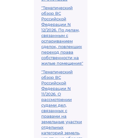
"Тематический
обзор ВС
Российской
Федерации N
12/2026. По делам,
связанным с
оспариванием
сделок, повлекших
переход права
собственности на
жилые помещения"
"Тематический
обзор ВС
Российской
Федерации N
11/2026. О
рассмотрении
судами дел,
связанных с
правами на
земельные участки
отдельных
категорий земель,