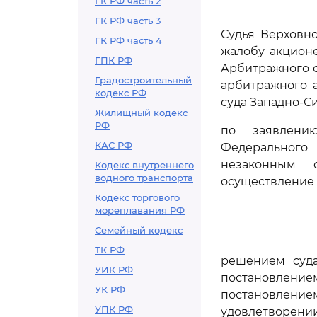
ГК РФ часть 2
ГК РФ часть 3
Судья Верховн
ГК РФ часть 4
жалобу акционе
ГПК РФ
Арбитражного с
Градостроительный
арбитражного а
кодекс РФ
суда Западно-Си
Жилищный кодекс
РФ
по заявлени
КАС РФ
Федерального 
незаконным 
Кодекс внутреннего
водного транспорта
осуществление 
Кодекс торгового
мореплавания РФ
Семейный кодекс
ТК РФ
решением суда
УИК РФ
постановление
УК РФ
постановлением
УПК РФ
удовлетворении