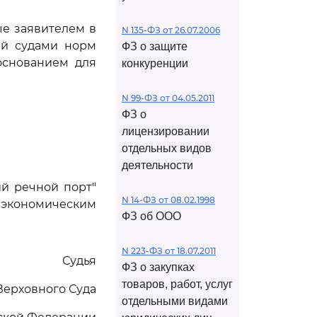
ые заявителем в
N 135-ФЗ от 26.07.2006
ий судами норм
ФЗ о защите
основанием для
конкуренции
N 99-ФЗ от 04.05.2011
ФЗ о
лицензировании
отдельных видов
деятельности
й речной порт"
N 14-ФЗ от 08.02.1998
 экономическим
ФЗ об ООО
N 223-ФЗ от 18.07.2011
Судья
ФЗ о закупках
товаров, работ, услуг
Верховного Суда
отдельными видами