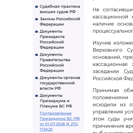
Судебная практика
Не согласивши
высших судов РФ
кассационной 
Законы Российской
наличие осно
Федерации
процессуальног
Документы
Президента
Российской
Изучив изложе
Федерации
Верховного С
Документы
оснований, пр
Правительства
кассационная
Российской
Федерации
заседании Су
Документы органов
Российской Фе
государственной
власти РФ
Принимая обж
Документы
положениями з
Президиума и
исходили из о
Пленума ВС РФ
управления усл
Постановление
Президиума ВС РФ
этом суды учи
от 01.07.2026 N 272-
причинения вр
ПЭК25