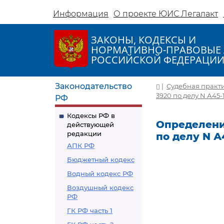
Информация
О проекте ЮИС Легалакт
ЗАКОНЫ, КОДЕКСЫ И
НОРМАТИВНО-ПРАВОВЫЕ 
РОССИЙСКОЙ ФЕДЕРАЦИ
Законодательство
|
Судебная практ
3920 по делу N А45-
РФ
Кодексы РФ в
Определение
действующей
редакции
по делу N А
АПК РФ
Бюджетный кодекс
Водный кодекс РФ
Воздушный кодекс
РФ
ГК РФ часть 1