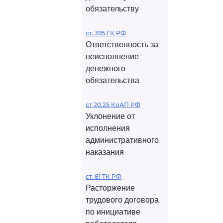
обязательству
ст. 395 ГК РФ
Ответственность за
неисполнение
денежного
обязательства
ст 20.25 КоАП РФ
Уклонение от
исполнения
административного
наказания
ст. 81 ТК РФ
Расторжение
трудового договора
по инициативе