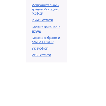
Исправительно -
трудовой кодекс
РСФСР
КоАП РСФСР
Кодекс законов о
труде
Кодекс о браке и
семье РСФСР
УК РСФСР
УПК РСФСР