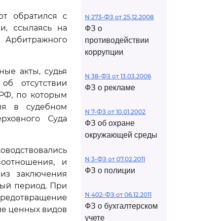
рт обратился с
N 273-ФЗ от 25.12.2008
и, ссылаясь на
ФЗ о
Арбитражного
противодействии
коррупции
ые акты, судья
N 38-ФЗ от 13.03.2006
об отсутствии
ФЗ о рекламе
Ф, по которым
ия в судебном
N 7-ФЗ от 10.01.2002
рховного Суда
ФЗ об охране
окружающей среды
водствовались
N 3-ФЗ от 07.02.2011
воотношения, и
ФЗ о полиции
 из заключения
ный период. При
N 402-ФЗ от 06.12.2011
предотвращение
ФЗ о бухгалтерском
е ценных видов
учете