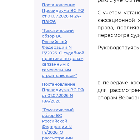
рыб с учетом п
Постановление
Президиума ВС РФ
С учетом устан
от 01.07.2026 N 24-
кассационной 
ПЭК26
права, повлия
"Тематический
пересмотра суд
обзор ВС
Российской
Федерации N
Руководствуяс
13/2026. О судебной
практике по делам,
связанным с
самовольным
строительством"
в передаче ка
Постановление
Президиума ВС РФ
для рассмотре
от 01.07.2026 N
спорам Верховн
18А/2026
"Тематический
обзор ВС
Российской
Федерации N
14/2026. О
рассмотрении