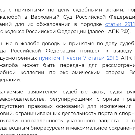
сь с принятыми по делу судебными актами, по
жалобой в Верховный Суд Российской Федераци
ваний для их обжалования в порядке
статьи 291.1
о кодекса Российской Федерации (далее - АПК РФ).
нные в жалобе доводы и принятые по делу судебн
уда Российской Федерации пришел к выводу 
едусмотренных
пунктом 1 части 7 статьи 291.6
АПК Р
 жалоба может быть передана для рассмотрен
дебной коллегии по экономическим спорам Ве
дерации.
алуемые заявителем судебные акты, суды руко
аконодательства, регулирующими спорные пра
тсутствия правовых оснований для исключения
овий, ограничивающих деятельность порта в спор
тывали направленность указанного запрета на 
еда водным биоресурсам и максимальное сохранени