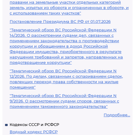
правами на земельные участки отдельных категорий
земель, изъятых из оборота и ограниченных в обороте, и
с использованием таких участков"
Постановление Президиума ВС РФ от 01.07.2026
"Тематический обзор ВС Российской Федерации N
14/2026. О рассмотрении судами дел, связанных с
применением законодательства о противодействии
коррупции и обращением в доход Российской
Федерации имущества, приобретенного в результате
нарушения требований и запретов, направленных на
предотвращение коррупции"
"Тематический обзор ВС Российской Федерации N
12/2026. По делам, связанным с оспариванием сделок,
повлекших переход права собственности на жилые
помещения"
"Тематический обзор ВС Российской Федерации N
9/2026. О рассмотрении судами споров, связанных с
применением таможенного законодательства"
Подробнее...
Кодексы СССР и РСФСР
Водный кодекс РСФСР