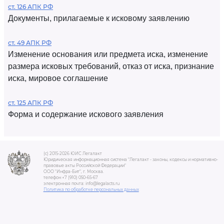
ст. 126 АПК РФ
Документы, прилагаемые к исковому заявлению
ст. 49 АПК РФ
Изменение основания или предмета иска, изменение
размера исковых требований, отказ от иска, признание
иска, мировое соглашение
ст. 125 АПК РФ
Форма и содержание искового заявления
(c) 2015-2026 ЮИС Легалакт
Юридическая информационная система "Легалакт - законы, кодексы и нормативно-
правовые акты Российской Федерации"
ООО "Инфра-Бит", г. Москва.
телефон +7 (910) 050-65-67
электронная почта: info@legalacts.ru
Политика по обработке персональных данных