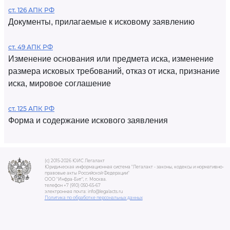
ст. 126 АПК РФ
Документы, прилагаемые к исковому заявлению
ст. 49 АПК РФ
Изменение основания или предмета иска, изменение
размера исковых требований, отказ от иска, признание
иска, мировое соглашение
ст. 125 АПК РФ
Форма и содержание искового заявления
(c) 2015-2026 ЮИС Легалакт
Юридическая информационная система "Легалакт - законы, кодексы и нормативно-
правовые акты Российской Федерации"
ООО "Инфра-Бит", г. Москва.
телефон +7 (910) 050-65-67
электронная почта: info@legalacts.ru
Политика по обработке персональных данных