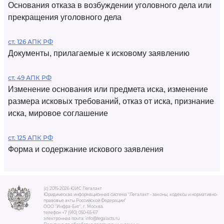
Основания отказа в возбуждении уголовного дела или
прекращения уголовного дела
ст. 126 АПК РФ
Документы, прилагаемые к исковому заявлению
ст. 49 АПК РФ
Изменение основания или предмета иска, изменение
размера исковых требований, отказ от иска, признание
иска, мировое соглашение
ст. 125 АПК РФ
Форма и содержание искового заявления
(c) 2015-2026 ЮИС Легалакт
Юридическая информационная система "Легалакт - законы, кодексы и нормативно-
правовые акты Российской Федерации"
ООО "Инфра-Бит", г. Москва.
телефон +7 (910) 050-65-67
электронная почта: info@legalacts.ru