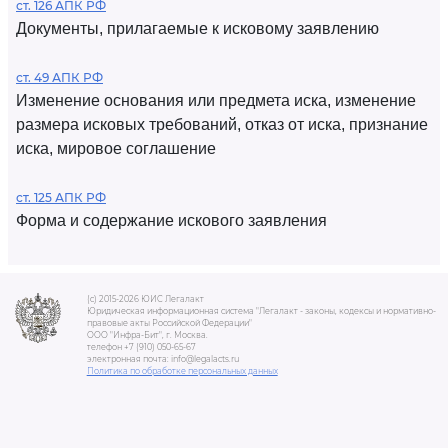
ст. 126 АПК РФ
Документы, прилагаемые к исковому заявлению
ст. 49 АПК РФ
Изменение основания или предмета иска, изменение
размера исковых требований, отказ от иска, признание
иска, мировое соглашение
ст. 125 АПК РФ
Форма и содержание искового заявления
(c) 2015-2026 ЮИС Легалакт
Юридическая информационная система "Легалакт - законы, кодексы и нормативно-
правовые акты Российской Федерации"
ООО "Инфра-Бит", г. Москва.
телефон +7 (910) 050-65-67
электронная почта: info@legalacts.ru
Политика по обработке персональных данных