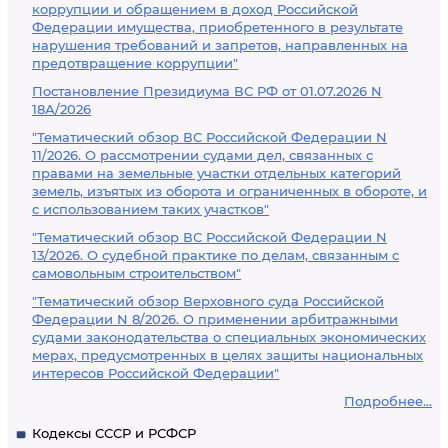
коррупции и обращением в доход Российской
Федерации имущества, приобретенного в результате
нарушения требований и запретов, направленных на
предотвращение коррупции"
Постановление Президиума ВС РФ от 01.07.2026 N
18А/2026
"Тематический обзор ВС Российской Федерации N
11/2026. О рассмотрении судами дел, связанных с
правами на земельные участки отдельных категорий
земель, изъятых из оборота и ограниченных в обороте, и
с использованием таких участков"
"Тематический обзор ВС Российской Федерации N
13/2026. О судебной практике по делам, связанным с
самовольным строительством"
"Тематический обзор Верховного суда Российской
Федерации N 8/2026. О применении арбитражными
судами законодательства о специальных экономических
мерах, предусмотренных в целях защиты национальных
интересов Российской Федерации"
Подробнее...
Кодексы СССР и РСФСР