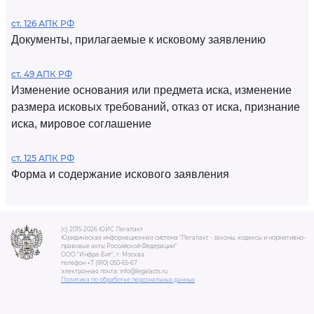
ст. 126 АПК РФ
Документы, прилагаемые к исковому заявлению
ст. 49 АПК РФ
Изменение основания или предмета иска, изменение
размера исковых требований, отказ от иска, признание
иска, мировое соглашение
ст. 125 АПК РФ
Форма и содержание искового заявления
(c) 2015-2026 ЮИС Легалакт
Юридическая информационная система "Легалакт - законы, кодексы и нормативно-
правовые акты Российской Федерации"
ООО "Инфра-Бит", г. Москва.
телефон +7 (910) 050-65-67
электронная почта: info@legalacts.ru
Политика по обработке персональных данных