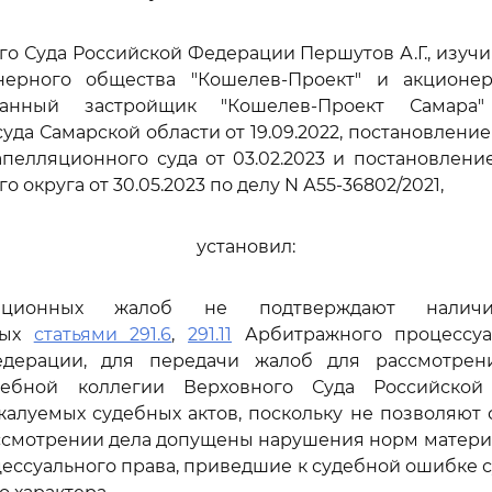
го Суда Российской Федерации Першутов А.Г., изуч
ерного общества "Кошелев-Проект" и акционе
ванный застройщик "Кошелев-Проект Самар
уда Самарской области от 19.09.2022, постановлени
пелляционного суда от 03.02.2023 и постановлен
о округа от 30.05.2023 по делу N А55-36802/2021,
установил:
ационных жалоб не подтверждают наличи
ных
статьями 291.6
,
291.11
Арбитражного процессуа
едерации, для передачи жалоб для рассмотрен
дебной коллегии Верховного Суда Российско
алуемых судебных актов, поскольку не позволяют 
ассмотрении дела допущены нарушения норм матери
цессуального права, приведшие к судебной ошибке 