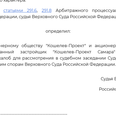
 характера.
сь
статьями 291.6
,
291.8
Арбитражного процессуал
ерации, судья Верховного Суда Российской Федера
определил:
онерному обществу "Кошелев-Проект" и акционе
ванный застройщик "Кошелев-Проект Самар
жалоб для рассмотрения в судебном заседании Суд
им спорам Верховного Суда Российской Федерации.
Судья 
Россий
--------------------------------------------