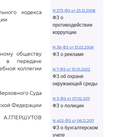
N 273-ФЗ от 25.12.2008
ьного кодекса
ФЗ о
ции
противодействии
коррупции
N 38-ФЗ от 13.03.2006
рному обществу
ФЗ о рекламе
а" в передаче
ебной коллегии
N 7-ФЗ от 10.01.2002
ФЗ об охране
окружающей среды
Верховного Суда
N 3-ФЗ от 07.02.2011
ской Федерации
ФЗ о полиции
А.Г.ПЕРШУТОВ
N 402-ФЗ от 06.12.2011
ФЗ о бухгалтерском
учете