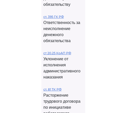
обязательству
ст. 395 ГК РФ
Ответственность за
неисполнение
денежного
обязательства
ст 20.25 КоАП РФ
Уклонение от
исполнения
административного
наказания
ст. 81 ТК РФ
Расторжение
трудового договора
по инициативе