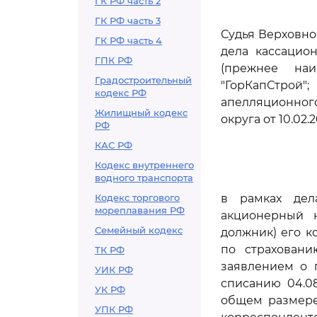
ГК РФ часть 2
ГК РФ часть 3
Судья Верховно
ГК РФ часть 4
дела кассацио
ГПК РФ
(прежнее наи
Градостроительный
"ГорКапСтрой"
кодекс РФ
апелляционного
Жилищный кодекс
округа от 10.02
РФ
КАС РФ
Кодекс внутреннего
водного транспорта
Кодекс торгового
в рамках дела
мореплавания РФ
акционерный к
Семейный кодекс
должник) его к
по страховани
ТК РФ
заявлением о 
УИК РФ
списанию 04.08
УК РФ
общем размере
УПК РФ