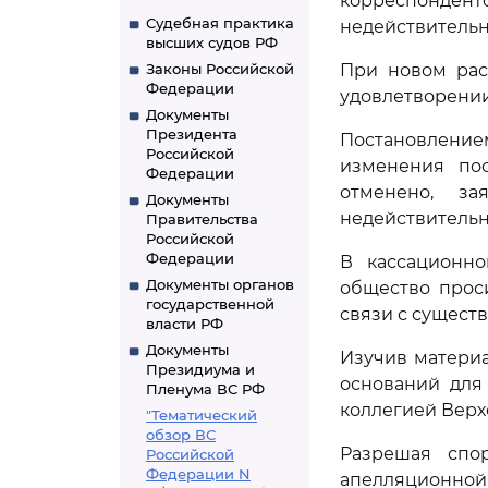
корреспонден
Судебная практика
недействительн
высших судов РФ
Законы Российской
При новом рас
Федерации
удовлетворении
Документы
Президента
Постановление
Российской
изменения пос
Федерации
отменено, за
Документы
недействительн
Правительства
Российской
Федерации
В кассационно
Документы органов
общество прос
государственной
связи с сущест
власти РФ
Документы
Изучив материа
Президиума и
оснований для
Пленума ВС РФ
коллегией Верх
"Тематический
обзор ВС
Разрешая спо
Российской
Федерации N
апелляционной