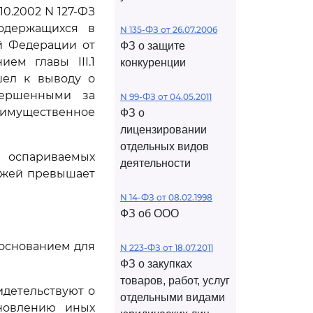
.10.2002 N 127-ФЗ
содержащихся в
N 135-ФЗ от 26.07.2006
й Федерации от
ФЗ о защите
ем главы III.1
конкуренции
шел к выводу о
вершенными за
N 99-ФЗ от 04.05.2011
еимущественное
ФЗ о
лицензировании
отдельных видов
х оспариваемых
деятельности
тежей превышает
N 14-ФЗ от 08.02.1998
ФЗ об ООО
основанием для
N 223-ФЗ от 18.07.2011
ФЗ о закупках
товаров, работ, услуг
детельствуют о
отдельными видами
новлению иных