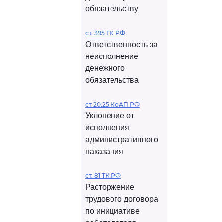
обязательству
ст. 395 ГК РФ
Ответственность за
неисполнение
денежного
обязательства
ст 20.25 КоАП РФ
Уклонение от
исполнения
административного
наказания
ст. 81 ТК РФ
Расторжение
трудового договора
по инициативе