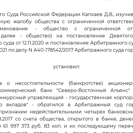
го Суда Российской Федерации Капкаев Д.В., изучи
нную жалобу общества с ограниченной ответствен
менование - общество с ограниченной отв
; далее - общество) на постановление Девятог
 суда от 12.11.2020 и постановление Арбитражного с
.2021 по делу N А40-178542/2017 Арбитражного суда го
установил:
 о несостоятельности (банкротстве) акционе
оммерческий банк "Северо-Восточный Альянс" 
онкурсный управляющий - государственная корпор
ю вкладов" - обратился в Арбитражный суд г
признании недействительными четырех банковск
.2017 со счета общества, открытого в банке, ден
 61 997 373 руб. 83 коп. и их последующему пере