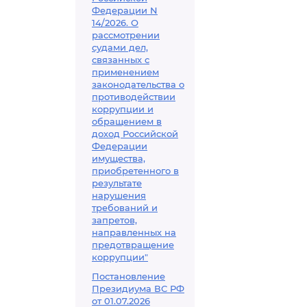
Федерации N
14/2026. О
рассмотрении
судами дел,
связанных с
применением
законодательства о
противодействии
коррупции и
обращением в
доход Российской
Федерации
имущества,
приобретенного в
результате
нарушения
требований и
запретов,
направленных на
предотвращение
коррупции"
Постановление
Президиума ВС РФ
от 01.07.2026