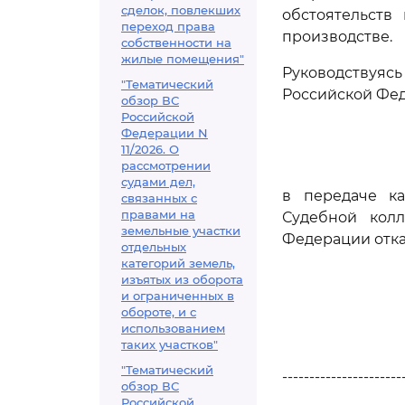
сделок, повлекших
обстоятельств
переход права
производстве.
собственности на
жилые помещения"
Руководствуя
"Тематический
Российской Фед
обзор ВС
Российской
Федерации N
11/2026. О
рассмотрении
судами дел,
в передаче к
связанных с
правами на
Судебной кол
земельные участки
Федерации отка
отдельных
категорий земель,
изъятых из оборота
и ограниченных в
обороте, и с
использованием
таких участков"
"Тематический
----------------------
обзор ВС
Российской