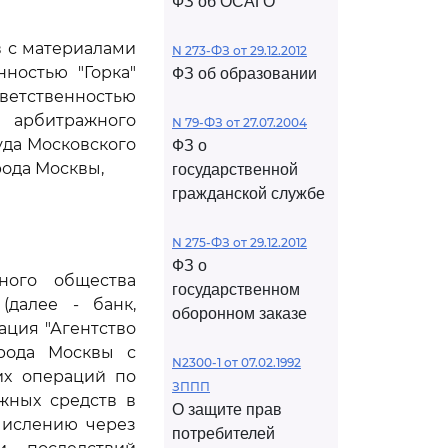
ФЗ об ОСАГО
в с материалами
N 273-ФЗ от 29.12.2012
ностью "Горка"
ФЗ об образовании
етственностью
о арбитражного
N 79-ФЗ от 27.07.2004
уда Московского
ФЗ о
рода Москвы,
государственной
гражданской службе
N 275-ФЗ от 29.12.2012
ФЗ о
рного общества
государственном
(далее - банк,
оборонном заказе
ация "Агентство
орода Москвы с
N2300-1 от 07.02.1992
их операций по
ЗППП
ежных средств в
О защите прав
числению через
потребителей