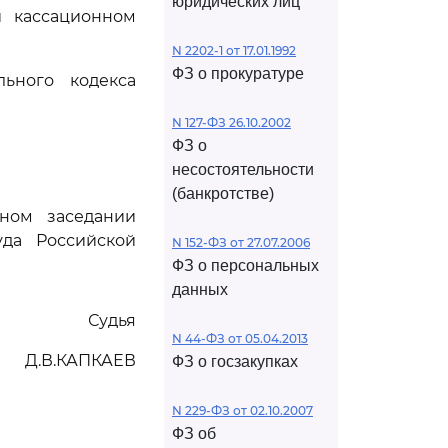
юридических лиц
и кассационном
N 2202-1 от 17.01.1992
ФЗ о прокуратуре
ьного кодекса
N 127-ФЗ 26.10.2002
ФЗ о
несостоятельности
(банкротстве)
ном заседании
да Российской
N 152-ФЗ от 27.07.2006
ФЗ о персональных
данных
Судья
N 44-ФЗ от 05.04.2013
Д.В.КАПКАЕВ
ФЗ о госзакупках
N 229-ФЗ от 02.10.2007
ФЗ об