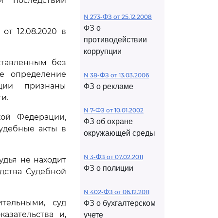
и последствий
N 273-ФЗ от 25.12.2008
ФЗ о
т 12.08.2020 в
противодействии
коррупции
ставленным без
ое определение
N 38-ФЗ от 13.03.2006
ации признаны
ФЗ о рекламе
и.
N 7-ФЗ от 10.01.2002
кой Федерации,
ФЗ об охране
удебные акты в
окружающей среды
N 3-ФЗ от 07.02.2011
удья не находит
ФЗ о полиции
дства Судебной
N 402-ФЗ от 06.12.2011
тельными, суд
ФЗ о бухгалтерском
азательства и,
учете