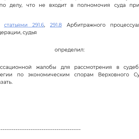
 по делу, что не входит в полномочия суда пр
сь
статьями 291.6
,
291.8
Арбитражного процессуал
ерации, судья
определил:
ассационной жалобы для рассмотрения в судеб
легии по экономическим спорам Верховного Су
зать.
--------------------------------------------