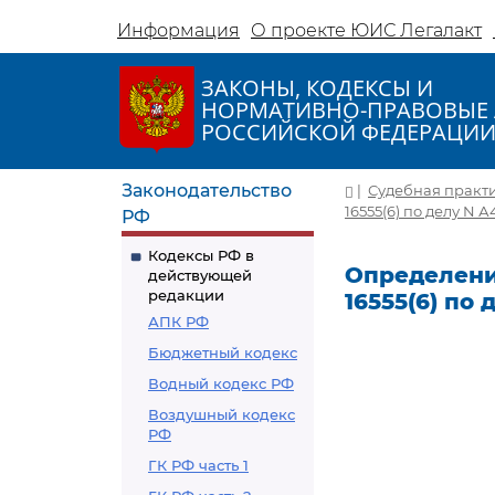
Информация
О проекте ЮИС Легалакт
ЗАКОНЫ, КОДЕКСЫ И
НОРМАТИВНО-ПРАВОВЫЕ 
РОССИЙСКОЙ ФЕДЕРАЦИ
Законодательство
|
Судебная практ
16555(6) по делу N А
РФ
Кодексы РФ в
Определение
действующей
редакции
16555(6) по 
АПК РФ
Бюджетный кодекс
Водный кодекс РФ
Воздушный кодекс
РФ
ГК РФ часть 1