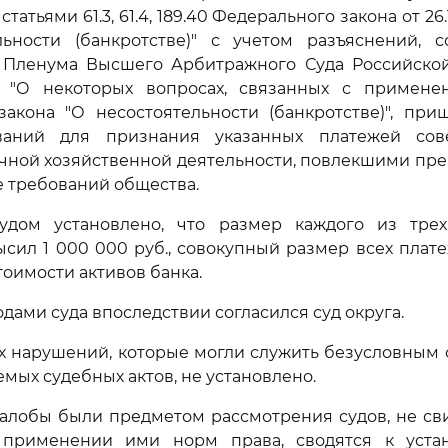
татьями 61.3, 61.4, 189.40 Федерального закона от 26
льности (банкротстве)" с учетом разъяснений, 
 Пленума Высшего Арбитражного Суда Российско
63 "О некоторых вопросах, связанных с применени
закона "О несостоятельности (банкротстве)", при
ваний для признания указанных платежей со
чной хозяйственной деятельности, повлекшими пр
 требований общества.
судом установлено, что размер каждого из тре
сил 1 000 000 руб., совокупный размер всех пла
тоимости активов банка.
дами суда впоследствии согласился суд округа.
х нарушений, которые могли служить безусловным 
мых судебных актов, не установлено.
алобы были предметом рассмотрения судов, не сви
 применении ими норм права, сводятся к уста