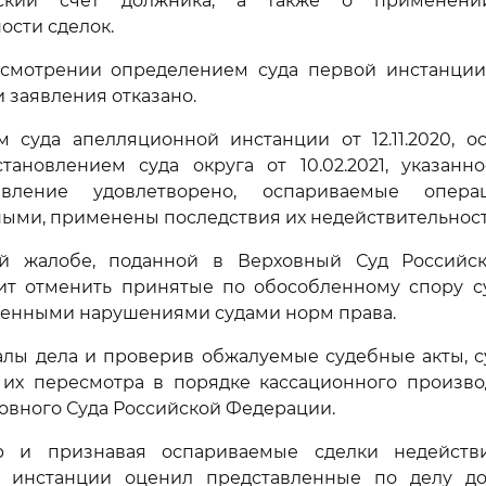
тский счет должника, а также о применени
ости сделок.
смотрении определением суда первой инстанции о
 заявления отказано.
м суда апелляционной инстанции от 12.11.2020, о
тановлением суда округа от 10.02.2021, указанн
явление удовлетворено, оспариваемые опер
ыми, применены последствия их недействительност
й жалобе, поданной в Верховный Суд Российс
ит отменить принятые по обособленному спору с
венными нарушениями судами норм права.
лы дела и проверив обжалуемые судебные акты, с
 их пересмотра в порядке кассационного произво
овного Суда Российской Федерации.
р и признавая оспариваемые сделки недействи
 инстанции оценил представленные по делу док