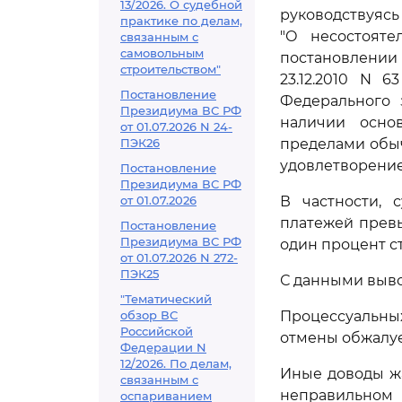
13/2026. О судебной
руководствуясь с
практике по делам,
"О несостояте
связанным с
самовольным
постановлении
строительством"
23.12.2010 N 
Постановление
Федерального 
Президиума ВС РФ
наличии осно
от 01.07.2026 N 24-
ПЭК26
пределами обы
удовлетворение
Постановление
Президиума ВС РФ
от 01.07.2026
В частности, 
платежей превы
Постановление
Президиума ВС РФ
один процент с
от 01.07.2026 N 272-
ПЭК25
С данными выво
"Тематический
обзор ВС
Процессуальны
Российской
отмены обжалуе
Федерации N
12/2026. По делам,
Иные доводы ж
связанным с
неправильном
оспариванием