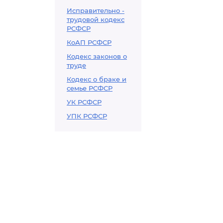
Исправительно -
трудовой кодекс
РСФСР
КоАП РСФСР
Кодекс законов о
труде
Кодекс о браке и
семье РСФСР
УК РСФСР
УПК РСФСР