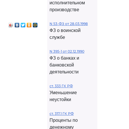
исполнительном
производстве
N 53-ФЗ от 28.03.1998
ФЗ о воинской
службе
N 395-1 от 02.12.1990
ФЗ о банках и
банковской
деятельности
ст. 333 ГК РФ
Уменьшение
неустойки
ст. 317.1 ГК РФ
Проценты по
денежному