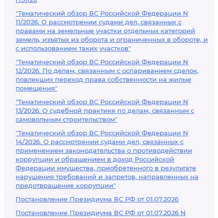
"Тематический обзор ВС Российской Федерации N
11/2026. О рассмотрении судами дел, связанных с
правами на земельные участки отдельных категорий
земель, изъятых из оборота и ограниченных в обороте, и
с использованием таких участков"
"Тематический обзор ВС Российской Федерации N
12/2026. По делам, связанным с оспариванием сделок,
повлекших переход права собственности на жилые
помещения"
"Тематический обзор ВС Российской Федерации N
13/2026. О судебной практике по делам, связанным с
самовольным строительством"
"Тематический обзор ВС Российской Федерации N
14/2026. О рассмотрении судами дел, связанных с
применением законодательства о противодействии
коррупции и обращением в доход Российской
Федерации имущества, приобретенного в результате
нарушения требований и запретов, направленных на
предотвращение коррупции"
Постановление Президиума ВС РФ от 01.07.2026
Постановление Президиума ВС РФ от 01.07.2026 N