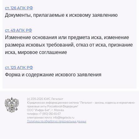
ст. 126 АПК РФ
Документы, прилагаемые к исковому заявлению
ст. 49 АПК РФ
Изменение основания или предмета иска, изменение
размера исковых требований, отказ от иска, признание
иска, мировое соглашение
ст. 125 АПК РФ
Форма и содержание искового заявления
(c) 2015-2026 ЮИС Легалакт
Юридическая информационная система "Легалакт - законы, кодексы и нормативно-
правовые акты Российской Федерации"
ООО "Инфра-Бит", г. Москва.
телефон +7 (910) 050-65-67
электронная почта: info@legalacts.ru
Политика по обработке персональных данных