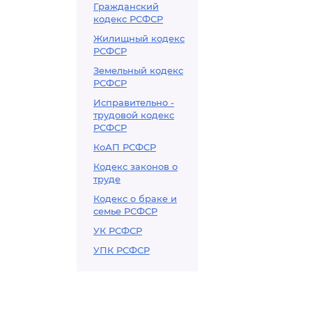
Гражданский
кодекс РСФСР
Жилищный кодекс
РСФСР
Земельный кодекс
РСФСР
Исправительно -
трудовой кодекс
РСФСР
КоАП РСФСР
Кодекс законов о
труде
Кодекс о браке и
семье РСФСР
УК РСФСР
УПК РСФСР