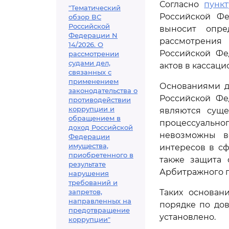
Согласно
пункт
"Тематический
Российской Фе
обзор ВС
Российской
выносит опре
Федерации N
рассмотрения
14/2026. О
Российской Фе
рассмотрении
судами дел,
актов в кассац
связанных с
применением
Основаниями д
законодательства о
Российской Фе
противодействии
коррупции и
являются суще
обращением в
процессуальног
доход Российской
невозможны в
Федерации
имущества,
интересов в с
приобретенного в
также защита 
результате
Арбитражного п
нарушения
требований и
запретов,
Таких основан
направленных на
порядке по до
предотвращение
установлено.
коррупции"