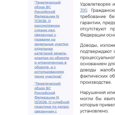
"Тематический
Удовлетворяя 
обзор ВС
395
Гражданско
Российской
Федерации N
требование бе
11/2026. О
гарантии, пред
рассмотрении
отсутствуют 
судами дел,
связанных с
Федерации осно
правами на
земельные участки
Доводы, излож
отдельных
подтверждают 
категорий земель,
процессуально
изъятых из оборота
и ограниченных в
основанием для
обороте, и с
доводы жалоб
использованием
фактических об
таких участков"
производстве.
"Тематический
обзор ВС
Нарушений или
Российской
Федерации N
могли бы явит
13/2026. О судебной
которые привел
практике по делам,
установлено.
связанным с