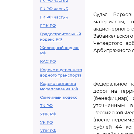
ГК РФ часть 2
ГК РФ часть 3
Судья Верхов
ГК РФ часть 4
материалам, 
ГПК РФ
акционерного о
Градостроительный
Забайкальског
кодекс РФ
Четвертого ар
Жилищный кодекс
Арбитражного су
РФ
КАС РФ
Кодекс внутреннего
водного транспорта
Кодекс торгового
федеральное к
мореплавания РФ
дорог на терр
Семейный кодекс
(бенефициар) 
уточненным 
ТК РФ
Российской Фед
УИК РФ
(после переиме
УК РФ
рублей 44 коп
УПК РФ