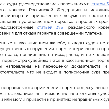
иск, суды руководствовались положениями
статей 
го кодекса Российской Федерации и исходили
нефициара и приложенные документы соответс
ъявлены в установленном порядке, в пределах срок
предусмотренные
статьей 376
Гражданского кодек
вания для отказа гаранта в совершении платежа.
енные в кассационной жалобе, выводы судов не о
существенных нарушений норм материального прав
го права, повлиявших на исход дела, и не являют
 пересмотра судебных актов в кассационном поряд
ы направлены на переоценку доказательств и 
стоятельств, что не входит в полномочия суда п
 неправильного применения норм процессуального 
ься основанием для изменения или отмены судеб
и или могли привести к принятию неправильных суд