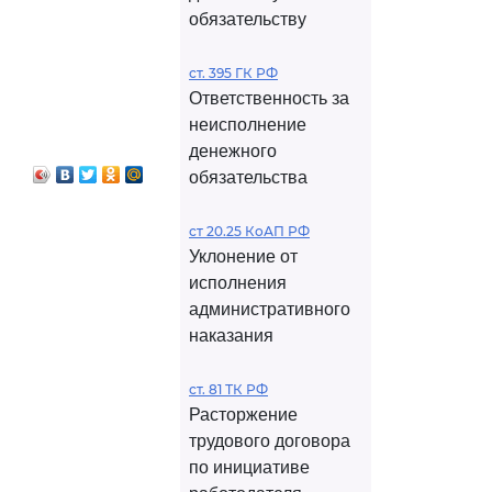
обязательству
ст. 395 ГК РФ
Ответственность за
неисполнение
денежного
обязательства
ст 20.25 КоАП РФ
Уклонение от
исполнения
административного
наказания
ст. 81 ТК РФ
Расторжение
трудового договора
по инициативе