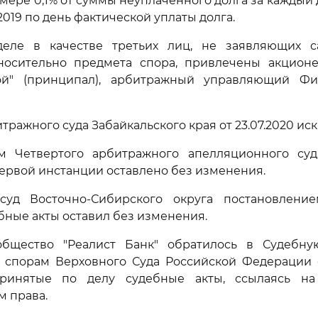
змере 0,1% от суммы неуплаченного долга за каждый 
.2019 по день фактической уплаты долга.
еле в качестве третьих лиц, не заявляющих с
носительно предмета спора, привлечены акцион
рой" (принципал), арбитражный управляющий Ф
ражного суда Забайкальского края от 23.07.2020 иск
м Четвертого арбитражного апелляционного суда
ервой инстанции оставлено без изменения.
уд Восточно-Сибирского округа постановлением
бные акты оставил без изменения.
бщество "Реалист Банк" обратилось в Судебн
 спорам Верховного Суда Российской Федерации 
ринятые по делу судебные акты, ссылаясь на
 права.