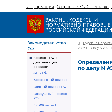
Информация
О проекте ЮИС Легалакт
ЗАКОНЫ, КОДЕКСЫ И
НОРМАТИВНО-ПРАВОВЫЕ 
РОССИЙСКОЙ ФЕДЕРАЦИ
Законодательство
|
Судебная практ
2893 по делу N А78-
РФ
Кодексы РФ в
Определение
действующей
редакции
по делу N А
АПК РФ
Бюджетный кодекс
Водный кодекс РФ
Воздушный кодекс
РФ
ГК РФ часть 1