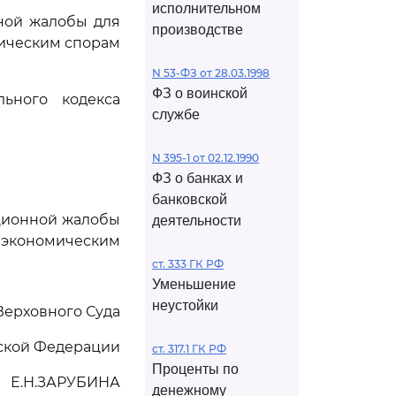
исполнительном
ной жалобы для
производстве
мическим спорам
N 53-ФЗ от 28.03.1998
ФЗ о воинской
ьного кодекса
службе
N 395-1 от 02.12.1990
ФЗ о банках и
банковской
ационной жалобы
деятельности
 экономическим
ст. 333 ГК РФ
Уменьшение
неустойки
Верховного Суда
ской Федерации
ст. 317.1 ГК РФ
Проценты по
Е.Н.ЗАРУБИНА
денежному