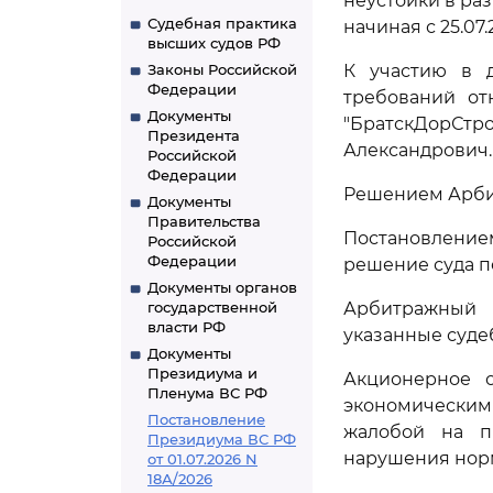
неустойки в ра
Судебная практика
начиная с 25.07
высших судов РФ
Законы Российской
К участию в д
Федерации
требований от
Документы
"БратскДорСт
Президента
Александрович.
Российской
Федерации
Решением Арбит
Документы
Правительства
Постановление
Российской
Федерации
решение суда п
Документы органов
государственной
Арбитражный с
власти РФ
указанные суде
Документы
Президиума и
Акционерное о
Пленума ВС РФ
экономическим
Постановление
жалобой на п
Президиума ВС РФ
нарушения норм
от 01.07.2026 N
18А/2026