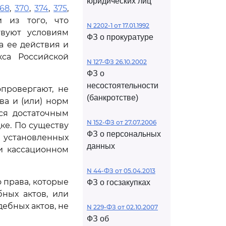
юридических лиц
368
,
370
,
374
,
375
,
 из того, что
N 2202-1 от 17.01.1992
твуют условиям
ФЗ о прокуратуре
а ее действия и
са Российской
N 127-ФЗ 26.10.2002
ФЗ о
несостоятельности
провергают, не
(банкротстве)
а и (или) норм
ся достаточным
N 152-ФЗ от 27.07.2006
ке. По существу
ФЗ о персональных
установленных
данных
ри кассационном
N 44-ФЗ от 05.04.2013
права, которые
ФЗ о госзакупках
ных актов, или
ебных актов, не
N 229-ФЗ от 02.10.2007
ФЗ об