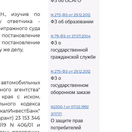
ФЗ об ОСАГО
Н., изучив по
N 273-ФЗ от 29.12.2012
у ответчика -
ФЗ об образовании
битражного суда
 постановление
N 79-ФЗ от 27.07.2004
 постановление
ФЗ о
 же делу,
государственной
гражданской службе
N 275-ФЗ от 29.12.2012
ФЗ о
 автомобильных
государственном
ого агентства"
оборонном заказе
 края с иском,
ьного кодекса
N2300-1 от 07.02.1992
йкалИнвестБанк"
ЗППП
ант) 23 153 346
О защите прав
019 N 406/01 и
потребителей