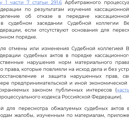
у 1 части 7 статьи 291.6
Арбитражного процессуа
дерации по результатам изучения кассационно
деление об отказе в передаче кассационн
 в судебном заседании Судебной коллегии Ве
дерации, если отсутствуют основания для перес
ионном порядке.
ля отмены или изменения Судебной коллегией В
дерации судебных актов в порядке кассационног
ственные нарушения норм материального прав
о права, которые повлияли на исход дела и без уст
осстановление и защита нарушенных прав, сво
фере предпринимательской и иной экономической д
охраняемых законом публичных интересов (
часть
роцессуального кодекса Российской Федерации).
ий для пересмотра обжалуемых судебных актов 
водам жалобы, изученным по материалам, приложе