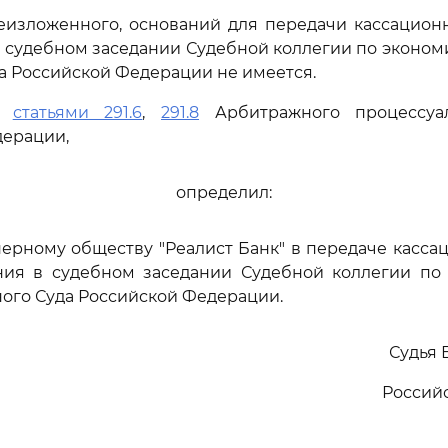
еизложенного, оснований для передачи кассацион
 судебном заседании Судебной коллегии по эконо
а Российской Федерации не имеется.
сь
статьями 291.6
,
291.8
Арбитражного процессуал
дерации,
определил:
нерному обществу "Реалист Банк" в передаче касс
ния в судебном заседании Судебной коллегии по
ого Суда Российской Федерации.
Судья 
Россий