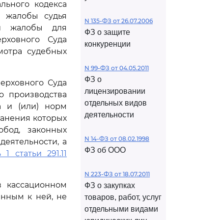
льного кодекса
й жалобы судья
N 135-ФЗ от 26.07.2006
ой жалобы для
ФЗ о защите
рховного Суда
конкуренции
мотра судебных
N 99-ФЗ от 04.05.2011
ФЗ о
ерховного Суда
лицензировании
о производства
отдельных видов
а и (или) норм
деятельности
ранения которых
бод, законных
N 14-ФЗ от 08.02.1998
еятельности, а
ФЗ об ООО
 1 статьи 291.11
N 223-ФЗ от 18.07.2011
в кассационном
ФЗ о закупках
нным к ней, не
товаров, работ, услуг
отдельными видами