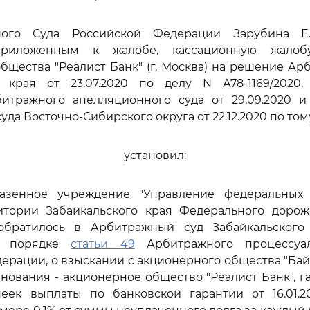
ного Суда Российской Федерации Зарубина Е.
приложенным к жалобе, кассационную жалоб
бщества "Реалист Банк" (г. Москва) на решение Ар
о края от 23.07.2020 по делу N А78-1169/2020,
битражного апелляционного суда от 29.09.2020 и
да Восточно-Сибирского округа от 22.12.2020 по тому
установил:
азенное учреждение "Управление федеральных
итории Забайкальского края Федерального дорожн
обратилось в Арбитражный суд Забайкальского
в порядке
статьи 49
Арбитражного процессуал
ерации, о взыскании с акционерного общества "Ба
нования - акционерное общество "Реалист Банк", гар
еек выплаты по банковской гарантии от 16.01.2