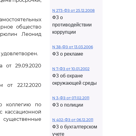
день просрочки,
N 273-ФЗ от 25.12.2008
ФЗ о
амостоятельных
противодействии
ерное общество
коррупции
ирюлин Леонид
N 38-ФЗ от 13.03.2006
 удовлетворен.
ФЗ о рекламе
 от 29.09.2020
N 7-ФЗ от 10.01.2002
ФЗ об охране
окружающей среды
 от 22.12.2020
N 3-ФЗ от 07.02.2011
ую коллегию по
ФЗ о полиции
с кассационной
 существенные
N 402-ФЗ от 06.12.2011
ФЗ о бухгалтерском
учете