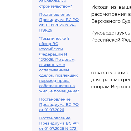
самовольным
строительством"
Исходя из выш
рассмотрения в
Постановление
Президиума ВС РФ
Верховного Суд
от 01.07.2026 N 24-
ПЭК26
Руководствуя
"Тематический
Российской Фе
обзор ВС
Российской
Федерации N
12/2026. По делам,
связанным с
оспариванием
отказать акцио
сделок, повлекших
для рассмотре
переход права
собственности на
спорам Верховн
жилые помещения"
Постановление
Президиума ВС РФ
от 01.07.2026
Постановление
Президиума ВС РФ
от 01.07.2026 N 272-