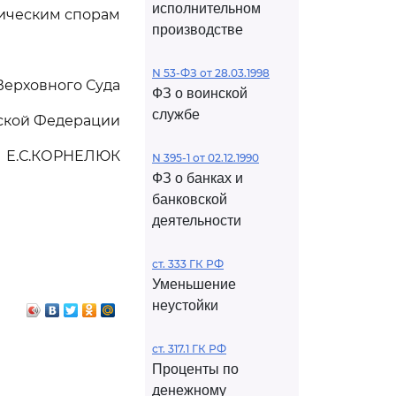
исполнительном
мическим спорам
производстве
N 53-ФЗ от 28.03.1998
Верховного Суда
ФЗ о воинской
службе
ской Федерации
Е.С.КОРНЕЛЮК
N 395-1 от 02.12.1990
ФЗ о банках и
банковской
деятельности
ст. 333 ГК РФ
Уменьшение
неустойки
ст. 317.1 ГК РФ
Проценты по
денежному