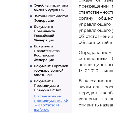
отказа от за
Судебная практика
прекращении п
высших судов РФ
ответственнос
Законы Российской
органу общес
Федерации
управляющего
Документы
управляющего у
Президента
Российской
об отстранени
Федерации
обязанностей в
Документы
Правительства
Определением
Российской
оставленным 
Федерации
апелляционног
Документы органов
государственной
13.10.2020, зая
власти РФ
В кассационно
Документы
Президиума и
заявитель прос
Пленума ВС РФ
передать жалоб
Постановление
коллегии по э
Президиума ВС РФ
отменить назва
от 01.07.2026 N
18А/2026