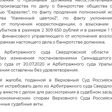
явления о признании должника несостоятельны
роизводства по делу о банкротстве общества 
тью "Евразлес", по факту продления полномочий и
тва "Каменный цветок2", по факту уклонени
 от получения корреспонденции, о взыскании 
бытков в размере 2 309 650 рублей и в размере 1 
и финансового управляющего от исполнения возло
 рамках настоящего дела о банкротстве должника.
 Арбитражного суда Свердловской области о
без изменения постановлениями Семнадцатого
о суда от 20.07.2020 и Арбитражного суда Уральс
вления оставлены без удовлетворения.
й жалобе, поданной в Верховный Суд Российс
ит истребовать дело из Арбитражного суда Свердло
у вместе с делом для рассмотрения в судебном зас
кономическим спорам Верховного Суда Российс
нные судебные акты.