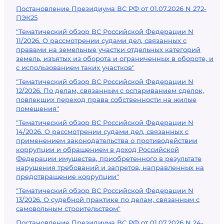
Постановление Президиума ВС РФ от 01.07.2026 N 272-
ПЭК25
"Тематический обзор ВС Российской Федерации N
11/2026. О рассмотрении судами дел, связанных с
правами на земельные участки отдельных категорий
земель, изъятых из оборота и ограниченных в обороте, и
с использованием таких участков"
"Тематический обзор ВС Российской Федерации N
12/2026. По делам, связанным с оспариванием сделок,
повлекших переход права собственности на жилые
помещения"
"Тематический обзор ВС Российской Федерации N
14/2026. О рассмотрении судами дел, связанных с
применением законодательства о противодействии
коррупции и обращением в доход Российской
Федерации имущества, приобретенного в результате
нарушения требований и запретов, направленных на
предотвращение коррупции"
"Тематический обзор ВС Российской Федерации N
13/2026. О судебной практике по делам, связанным с
самовольным строительством"
Постановление Президиума ВС РФ от 01.07.2026 N 24-