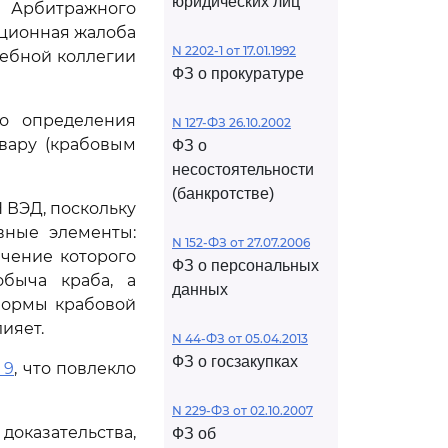
юридических лиц
Арбитражного
ационная жалоба
N 2202-1 от 17.01.1992
дебной коллегии
ФЗ о прокуратуре
но определения
N 127-ФЗ 26.10.2002
вару (крабовым
ФЗ о
несостоятельности
(банкротстве)
 ВЭД, поскольку
вные элементы:
N 152-ФЗ от 27.07.2006
ачение которого
ФЗ о персональных
обыча краба, а
данных
формы крабовой
ияет.
N 44-ФЗ от 05.04.2013
ФЗ о госзакупках
 9
, что повлекло
N 229-ФЗ от 02.10.2007
оказательства,
ФЗ об