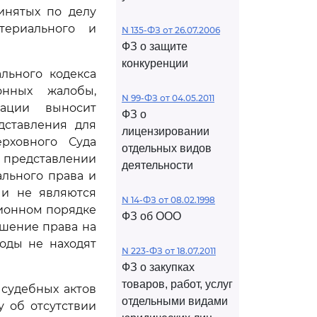
инятых по делу
териального и
N 135-ФЗ от 26.07.2006
ФЗ о защите
конкуренции
льного кодекса
онных жалобы,
N 99-ФЗ от 04.05.2011
рации выносит
ФЗ о
дставления для
лицензировании
рховного Суда
отдельных видов
 представлении
деятельности
льного права и
 и не являются
N 14-ФЗ от 08.02.1998
ционном порядке
ФЗ об ООО
ушение права на
оды не находят
N 223-ФЗ от 18.07.2011
ФЗ о закупках
товаров, работ, услуг
судебных актов
отдельными видами
 об отсутствии