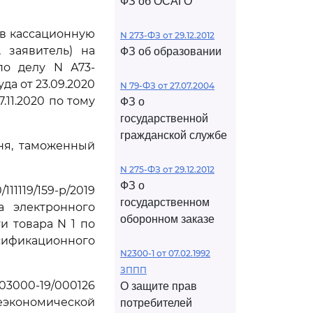
ФЗ об ОСАГО
ив кассационную
N 273-ФЗ от 29.12.2012
 заявитель) на
ФЗ об образовании
по делу N А73-
а от 23.09.2020
N 79-ФЗ от 27.07.2004
11.2020 по тому
ФЗ о
государственной
гражданской службе
ня, таможенный
N 275-ФЗ от 29.12.2012
ФЗ о
11119/159-р/2019
государственном
а электронного
оборонном заказе
и товара N 1 по
ссификационного
N2300-1 от 07.02.1992
ЗППП
703000-19/000126
О защите прав
экономической
потребителей