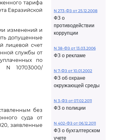
оженного тарифа
ета Евразийской
N 273-ФЗ от 25.12.2008
ФЗ о
противодействии
нии изменений и
коррупции
нить допущенные
й лицевой счет
N 38-ФЗ от 13.03.2006
енной службы от
ФЗ о рекламе
 уплаченных по
0 N 10703000/
N 7-ФЗ от 10.01.2002
ФЗ об охране
окружающей среды
N 3-ФЗ от 07.02.2011
ФЗ о полиции
оставленным без
онного суда от
N 402-ФЗ от 06.12.2011
2020, заявленные
ФЗ о бухгалтерском
учете