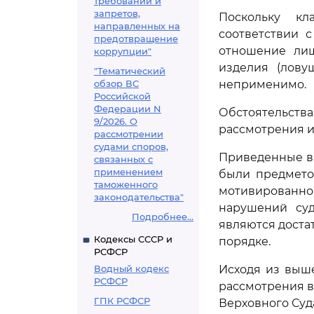
требований и
запретов,
Поскольку кл
направленных на
соответствии 
предотвращение
отношение лиш
коррупции"
изделия (лову
"Тематический
обзор ВС
неприменимо.
Российской
Федерации N
Обстоятельства
9/2026. О
рассмотрения и
рассмотрении
судами споров,
Приведенные в 
связанных с
применением
были предмето
таможенного
мотивированно
законодательства"
нарушений суд
Подробнее...
являются доста
Кодексы СССР и
порядке.
РСФСР
Водный кодекс
Исходя из выш
РСФСР
рассмотрения в
ГПК РСФСР
Верховного Суд