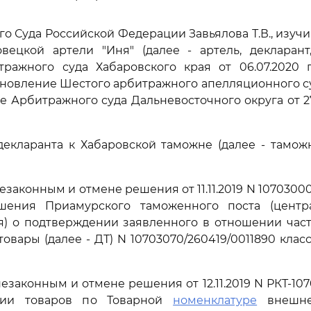
го Суда Российской Федерации Завьялова Т.В., изуч
вецкой артели "Иня" (далее - артель, декларант,
ражного суда Хабаровского края от 06.07.2020 
тановление Шестого арбитражного апелляционного суд
е Арбитражного суда Дальневосточного округа от 27.
декларанта к Хабаровской таможне (далее - тамож
езаконным и отмене решения от 11.11.2019 N 10703000/1
ения Приамурского таможенного поста (центр
) о подтверждении заявленного в отношении част
товары (далее - ДТ) N 10703070/260419/0011890 кла
езаконным и отмене решения от 12.11.2019 N РКТ-10
ции товаров по Товарной
номенклатуре
внешне