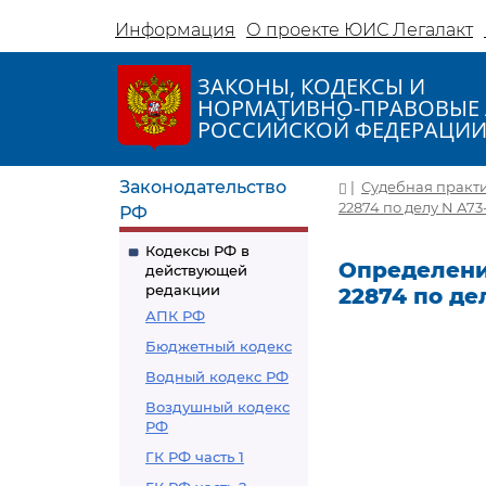
Информация
О проекте ЮИС Легалакт
ЗАКОНЫ, КОДЕКСЫ И
НОРМАТИВНО-ПРАВОВЫЕ 
РОССИЙСКОЙ ФЕДЕРАЦИ
Законодательство
|
Судебная практ
22874 по делу N А73
РФ
Кодексы РФ в
Определение
действующей
редакции
22874 по де
АПК РФ
Бюджетный кодекс
Водный кодекс РФ
Воздушный кодекс
РФ
ГК РФ часть 1