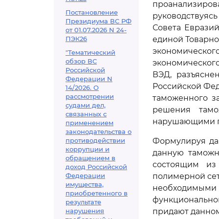
проанализиро
Постановление
руководствуяс
Президиума ВС РФ
Совета Евразий
от 01.07.2026 N 24-
ПЭК26
единой Товарн
экономическ
"Тематический
обзор ВС
экономическог
Российской
ВЭД, разъясне
Федерации N
Российской Фед
14/2026. О
рассмотрении
таможенного за
судами дел,
решения тамо
связанных с
нарушающими пр
применением
законодательства о
противодействии
Формулируя да
коррупции и
данную таможн
обращением в
состоящим из
доход Российской
Федерации
полимерной сет
имущества,
необходимым
приобретенного в
функционального
результате
нарушения
придают данном