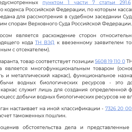
редусмотренных
пунктом 1 части 7 статьи 291.6
о кодекса Российской Федерации, по которым касс
едана для рассмотрения в судебном заседании Су
им спорам Верховного Суда Российской Федерации.
сом является расхождение сторон относитель
одящего кода
ТН ВЭД
к ввезенному заявителем то
ным с отсекателем).
аранта, товар соответствует позиции
5608 19 110 0
ТН
а является многофункциональным товаром (осно
ь и металлический каркас), функциональное назн
бычи водных биологических ресурсов - это д
 каркас служит лишь для создания определенной 
роцесс добычи водных биологических ресурсов не вл
ан настаивает на иной классификации -
7326 20 00
асчет таможенных пошлин.
оценив обстоятельства дела и представленные д