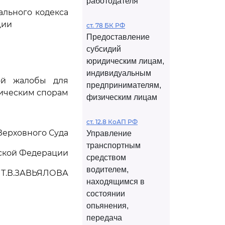
работодателя
льного кодекса
ции
ст. 78 БК РФ
Предоставление
субсидий
юридическим лицам,
индивидуальным
ной жалобы для
предпринимателям,
мическим спорам
физическим лицам
ст. 12.8 КоАП РФ
Верховного Суда
Управление
транспортным
ской Федерации
средством
водителем,
Т.В.ЗАВЬЯЛОВА
находящимся в
состоянии
опьянения,
передача