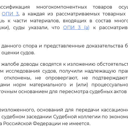
ассификация многокомпонентных товаров осу
с
ОПИ 3
, а каждая из рассматриваемых товарных
ь к части материалов, входящих в состав мног
шки), суды указали, что
ОПИ 3 (а)
к рассматрив
 данного спора и представленные доказательства
 оценки судов.
жалобе доводы сводятся к изложению обстоятельст
м исследования судов, получили надлежащую пра
 отклонены, не опровергают, не подтверждаю
ами норм материального и (или) процессуальн
точным основанием для пересмотра судебных актов
еизложенного, оснований для передачи кассацион
 судебном заседании Судебной коллегии по эконо
а Российской Федерации не имеется.