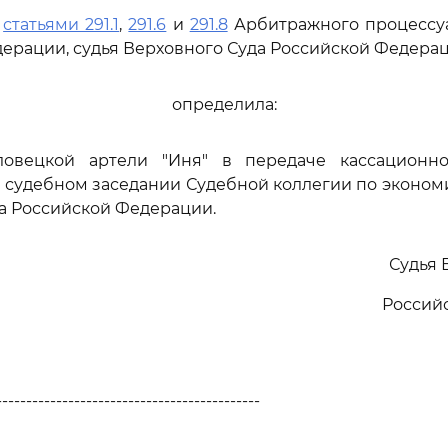
ь
статьями 291.1
,
291.6
и
291.8
Арбитражного процессуа
ерации, судья Верховного Суда Российской Федера
определила:
ловецкой артели "Иня" в передаче кассацион
 судебном заседании Судебной коллегии по эконо
а Российской Федерации.
Судья 
Россий
--------------------------------------------