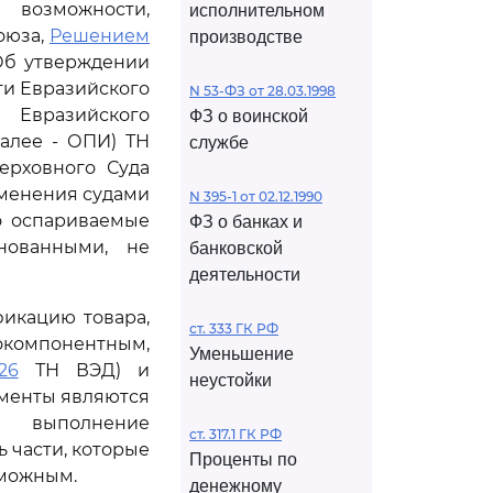
 возможности,
исполнительном
оюза,
Решением
производстве
"Об утверждении
и Евразийского
N 53-ФЗ от 28.03.1998
Евразийского
ФЗ о воинской
алее - ОПИ) ТН
службе
ерховного Суда
именения судами
N 395-1 от 02.12.1990
то оспариваемые
ФЗ о банках и
нованными, не
банковской
деятельности
икацию товара,
ст. 333 ГК РФ
окомпонентным,
Уменьшение
26
ТН ВЭД) и
неустойки
ементы являются
ь выполнение
ст. 317.1 ГК РФ
ь части, которые
Проценты по
зможным.
денежному