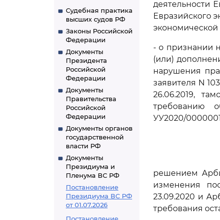
деятельности Е
Судебная практика
Евразийского э
высших судов РФ
экономической к
Законы Российской
Федерации
- о признании 
Документы
(или) дополнен
Президента
Российской
нарушения пра
Федерации
заявителя N 10
Документы
26.06.2019, т
Правительства
требованию о
Российской
Федерации
УУ2020/0000001
Документы органов
государственной
власти РФ
Документы
Президиума и
решением Арбит
Пленума ВС РФ
изменения пос
Постановление
Президиума ВС РФ
23.09.2020 и Ар
от 01.07.2026
требования ост
Постановление