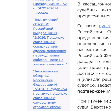
Президиума ВС РФ
В кассационно
от 01.07.2026 N
судебных акт
18А/2026
процессуальног
"Тематический
обзор ВС
Согласно
пункт
Российской
Российской Ф
Федерации N
12/2026. По делам,
представлени
связанным с
определение о
оспариванием
рассмотрения
сделок, повлекших
переход права
Российской Фе
собственности на
доводы не под
жилые помещения"
(или) норм пр
"Тематический
достаточным ос
обзор ВС
и (или) для ре
Российской
Федерации N
судопроизводс
13/2026. О судебной
подтверждения 
практике по делам,
связанным с
При изучении 
самовольным
строительством"
судья Верховн