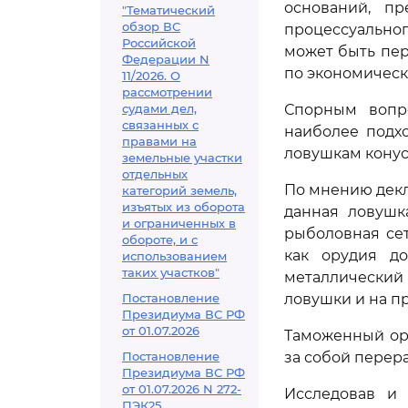
оснований, п
"Тематический
обзор ВС
процессуальног
Российской
может быть пер
Федерации N
по экономическ
11/2026. О
рассмотрении
судами дел,
Спорным вопро
связанных с
наиболее подх
правами на
ловушкам конус
земельные участки
отдельных
По мнению декл
категорий земель,
изъятых из оборота
данная ловушк
и ограниченных в
рыболовная сет
обороте, и с
как орудия до
использованием
таких участков"
металлический
Постановление
ловушки и на п
Президиума ВС РФ
от 01.07.2026
Таможенный орг
Постановление
за собой перер
Президиума ВС РФ
от 01.07.2026 N 272-
Исследовав и 
ПЭК25