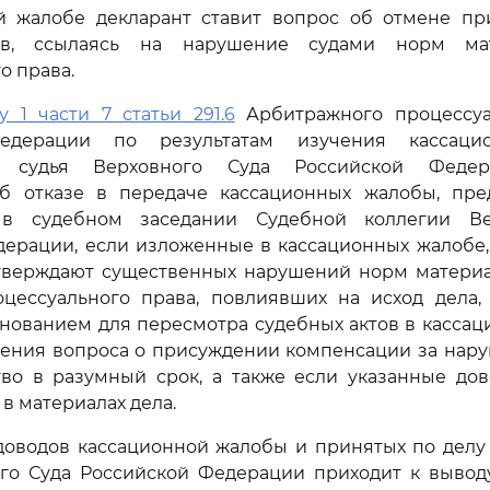
й жалобе декларант ставит вопрос об отмене пр
ов, ссылаясь на нарушение судами норм ма
о права.
у 1 части 7 статьи 291.6
Арбитражного процессуа
едерации по результатам изучения кассаци
я судья Верховного Суда Российской Феде
б отказе в передаче кассационных жалобы, пре
 в судебном заседании Судебной коллегии Ве
дерации, если изложенные в кассационных жалобе,
тверждают существенных нарушений норм материа
оцессуального права, повлиявших на исход дела,
нованием для пересмотра судебных актов в касса
шения вопроса о присуждении компенсации за нар
тво в разумный срок, а также если указанные дов
в материалах дела.
доводов кассационной жалобы и принятых по делу 
ого Суда Российской Федерации приходит к выводу