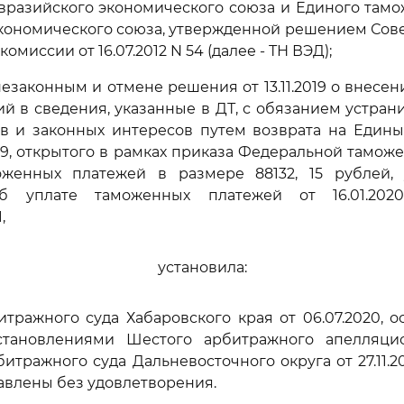
вразийского экономического союза и Единого там
кономического союза, утвержденной решением Сов
омиссии от 16.07.2012 N 54 (далее - ТН ВЭД);
незаконным и отмене решения от 13.11.2019 о внесе
ий в сведения, указанные в ДТ, с обязанием устра
в и законных интересов путем возврата на Едины
39, открытого в рамках приказа Федеральной тамож
аможенных платежей в размере 88132, 15 рублей,
б уплате таможенных платежей от 16.01.202
,
установила:
ражного суда Хабаровского края от 06.07.2020, 
тановлениями Шестого арбитражного апелляци
битражного суда Дальневосточного округа от 27.11.
авлены без удовлетворения.