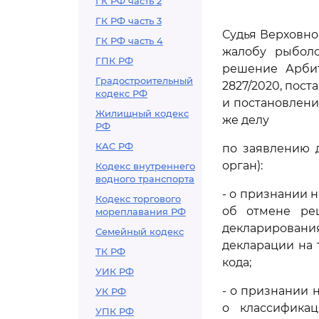
ГК РФ часть 2
ГК РФ часть 3
Судья Верховно
ГК РФ часть 4
жалобу рыболо
ГПК РФ
решение Арбит
Градостроительный
2827/2020, пос
кодекс РФ
и постановлени
Жилищный кодекс
же делу
РФ
КАС РФ
по заявлению 
орган):
Кодекс внутреннего
водного транспорта
- о признании н
Кодекс торгового
об отмене реш
мореплавания РФ
декларирования
Семейный кодекс
декларации на 
ТК РФ
кода;
УИК РФ
- о признании н
УК РФ
о классифика
УПК РФ