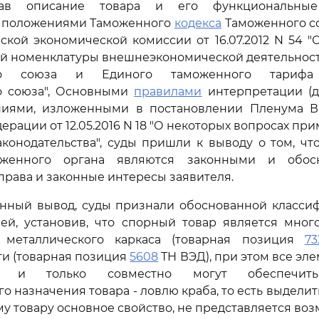
вав описание товара и его функциональные
ь положениями Таможенного
кодекса
Таможенного с
ской экономической комиссии от 16.07.2012 N 54 
ой номенклатуры внешнеэкономической деятельност
ого союза и Единого таможенного тарифа 
о союза", Основными
правилами
интерпретации (д
ниями, изложенными в постановлении Пленума В
ерации от 12.05.2016 N 18 "О некоторых вопросах пр
конодательства", суды пришли к выводу о том, ч
женного органа являются законными и обос
ава и законные интересы заявителя.
нный вывод, суды признали обоснованной классиф
ей, установив, что спорный товар является мног
 металлического каркаса (товарная позиция
73
и (товарная позиция
5608
ТН ВЭД), при этом все эл
и и только совместно могут обеспечит
 назначения товара - ловлю краба, то есть выделит
у товару основное свойство, не представляется во