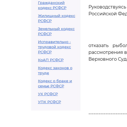
Гражданский
Руководствуяс
кодекс РСФСР
Российской Фед
Жилищный кодекс
РСФСР
Земельный кодекс
РСФСР
Исправительно -
отказать рыбо
трудовой кодекс
РСФСР
рассмотрения в
Верховного Суд
КоАП РСФСР
Кодекс законов о
труде
Кодекс о браке и
семье РСФСР
УК РСФСР
УПК РСФСР
----------------------