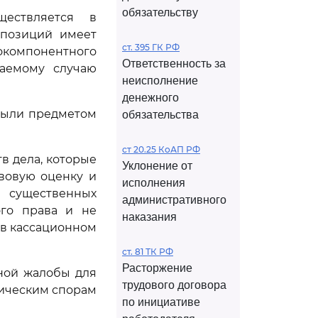
обязательству
ществляется в
 позиций имеет
ст. 395 ГК РФ
окомпонентного
Ответственность за
аемому случаю
неисполнение
денежного
 были предметом
обязательства
ст 20.25 КоАП РФ
в дела, которые
Уклонение от
вовую оценку и
исполнения
т существенных
административного
ого права и не
наказания
 в кассационном
ст. 81 ТК РФ
Расторжение
ной жалобы для
трудового договора
мическим спорам
по инициативе