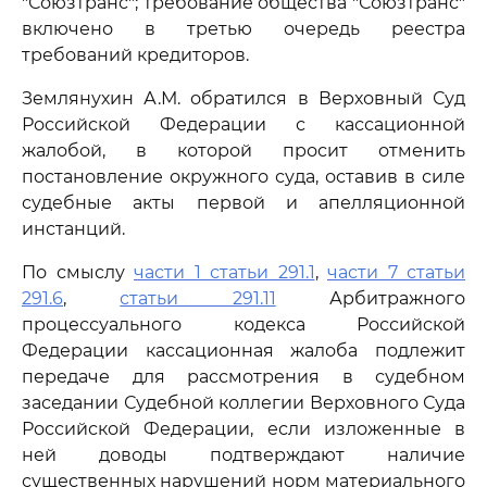
"Союзтранс"; требование общества "Союзтранс"
включено в третью очередь реестра
требований кредиторов.
Землянухин А.М. обратился в Верховный Суд
Российской Федерации с кассационной
жалобой, в которой просит отменить
постановление окружного суда, оставив в силе
судебные акты первой и апелляционной
инстанций.
По смыслу
части 1 статьи 291.1
,
части 7 статьи
291.6
,
статьи 291.11
Арбитражного
процессуального кодекса Российской
Федерации кассационная жалоба подлежит
передаче для рассмотрения в судебном
заседании Судебной коллегии Верховного Суда
Российской Федерации, если изложенные в
ней доводы подтверждают наличие
существенных нарушений норм материального