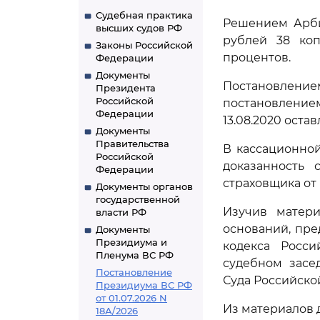
Судебная практика
Решением Арби
высших судов РФ
рублей 38 коп
Законы Российской
процентов.
Федерации
Документы
Постановлением
Президента
Российской
постановлением
Федерации
13.08.2020 оста
Документы
Правительства
В кассационной
Российской
доказанность 
Федерации
страховщика от
Документы органов
государственной
Изучив матери
власти РФ
оснований, пр
Документы
Президиума и
кодекса Росс
Пленума ВС РФ
судебном засе
Постановление
Суда Российско
Президиума ВС РФ
от 01.07.2026 N
Из материалов 
18А/2026