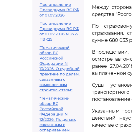
Постановление
Между сторона
Президиума ВС РФ
средства "Росгос
от 01.07.2026
Постановление
По страховом
Президиума ВС РФ
страхования, 
от 01.07.2026 N 272-
ПЭК25
сумме 680 033 р
"Тематический
Впоследствии,
обзор ВС
Российской
осмотре автом
Федерации N
ранее 27.04.20
13/2026. О судебной
выплаченной су
практике по делам,
связанным с
самовольным
Суды устано
строительством"
транспортног
"Тематический
постановление о
обзор ВС
Российской
Указанным пос
Федерации N
действий неус
12/2026. По делам,
связанным с
качестве страхо
оспариванием