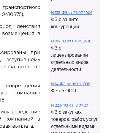
 транспортного
N 135-ФЗ от 26.07.2006
 0410875).
ФЗ о защите
риод действия
конкуренции
о возмещения в
N 99-ФЗ от 04.05.2011
ФЗ о
иксированы при
лицензировании
, наступившему
отдельных видов
бовала возврата
деятельности
N 14-ФЗ от 08.02.1998
 повреждения
ФЗ об ООО
овую компанию
18.
N 223-ФЗ от 18.07.2011
иля вследствие
ФЗ о закупках
ой компанией в
товаров, работ, услуг
овая выплата.
отдельными видами