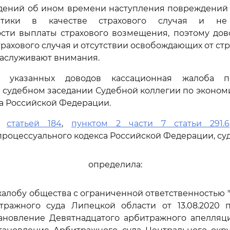
дений об ином времени наступления повреждений 
стики в качестве страхового случая и не
ости выплаты страхового возмещения, поэтому дов
трахового случая и отсутствии освобождающих от ст
заслуживают внимания.
 указанных доводов кассационная жалоба п
 судебном заседании Судебной коллегии по эконо
а Российской Федерации.
сь
статьей 184
,
пунктом 2 части 7 статьи 291.6
роцессуального кодекса Российской Федерации, су
определила:
алобу общества с ограниченной ответственностью 
ражного суда Липецкой области от 13.08.2020 
становление Девятнадцатого арбитражного апелляц