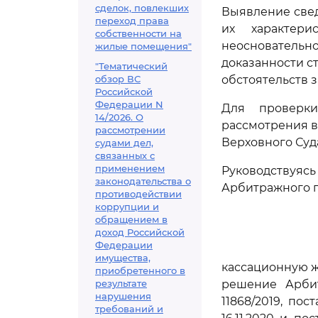
сделок, повлекших
Выявление све
переход права
их характери
собственности на
неосновательн
жилые помещения"
доказанности с
"Тематический
обзор ВС
обстоятельств 
Российской
Федерации N
Для проверки
14/2026. О
рассмотрения в
рассмотрении
Верховного Суд
судами дел,
связанных с
применением
Руководствуя
законодательства о
Арбитражного п
противодействии
коррупции и
обращением в
доход Российской
Федерации
имущества,
кассационную ж
приобретенного в
результате
решение Арбит
нарушения
11868/2019, по
требований и