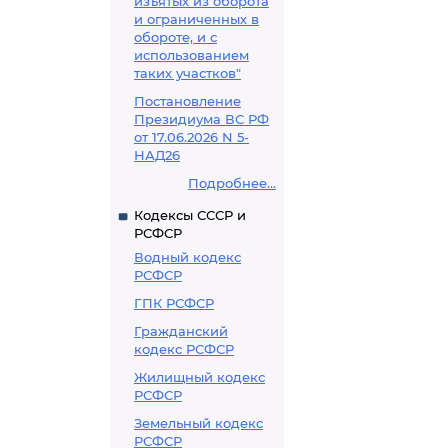
изъятых из оборота
и ограниченных в
обороте, и с
использованием
таких участков"
Постановление
Президиума ВС РФ
от 17.06.2026 N 5-
НАД26
Подробнее...
Кодексы СССР и
РСФСР
Водный кодекс
РСФСР
ГПК РСФСР
Гражданский
кодекс РСФСР
Жилищный кодекс
РСФСР
Земельный кодекс
РСФСР