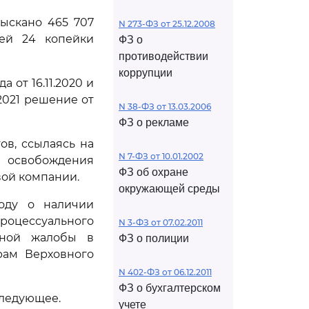
ыскано 465 707
N 273-ФЗ от 25.12.2008
лей 24 копейки
ФЗ о
противодействии
коррупции
от 16.11.2020 и
2021 решение от
N 38-ФЗ от 13.03.2006
ФЗ о рекламе
ов, ссылаясь на
N 7-ФЗ от 10.01.2002
я освобождения
ФЗ об охране
вой компании.
окружающей среды
воду о наличии
роцессуального
N 3-ФЗ от 07.02.2011
нной жалобы в
ФЗ о полиции
рам Верховного
N 402-ФЗ от 06.12.2011
ФЗ о бухгалтерском
следующее.
учете