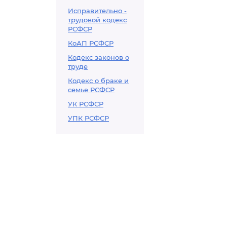
Исправительно -
трудовой кодекс
РСФСР
КоАП РСФСР
Кодекс законов о
труде
Кодекс о браке и
семье РСФСР
УК РСФСР
УПК РСФСР