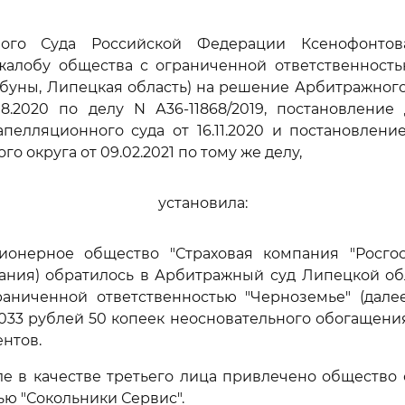
ного Суда Российской Федерации Ксенофонтова
жалобу общества с ограниченной ответственность
Тербуны, Липецкая область) на решение Арбитражног
08.2020 по делу N А36-11868/2019, постановление
пелляционного суда от 16.11.2020 и постановлен
го округа от 09.02.2021 по тому же делу,
установила:
ионерное общество "Страховая компания "Росгосс
ания) обратилось в Арбитражный суд Липецкой об
раниченной ответственностью "Черноземье" (далее
033 рублей 50 копеек неосновательного обогащения
ентов.
ле в качестве третьего лица привлечено общество
ью "Сокольники Сервис".