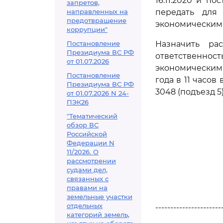
16.11.2020 и п
запретов,
направленных на
передать для
предотвращение
экономическим 
коррупции"
Постановление
Назначить ра
Президиума ВС РФ
ответственнос
от 01.07.2026
экономическим 
Постановление
года в 11 часов
Президиума ВС РФ
3048 (подъезд 5)
от 01.07.2026 N 24-
ПЭК26
"Тематический
обзор ВС
Российской
Федерации N
11/2026. О
рассмотрении
судами дел,
связанных с
правами на
земельные участки
отдельных
----------------------
категорий земель,