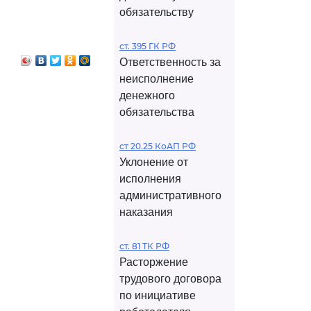
обязательству
ст. 395 ГК РФ
Ответственность за
неисполнение
денежного
обязательства
ст 20.25 КоАП РФ
Уклонение от
исполнения
административного
наказания
ст. 81 ТК РФ
Расторжение
трудового договора
по инициативе