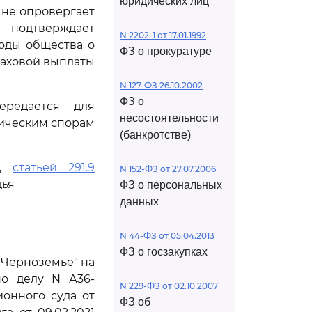
юридических лиц
не опровергает
 подтверждает
N 2202-1 от 17.01.1992
оды общества о
ФЗ о прокуратуре
раховой выплаты
N 127-ФЗ 26.10.2002
ФЗ о
ередается для
несостоятельности
мическим спорам
(банкротстве)
,
статьей 291.9
N 152-ФЗ от 27.07.2006
дья
ФЗ о персональных
данных
N 44-ФЗ от 05.04.2013
ФЗ о госзакупках
"Черноземье" на
по делу N А36-
N 229-ФЗ от 02.10.2007
ионного суда от
ФЗ об