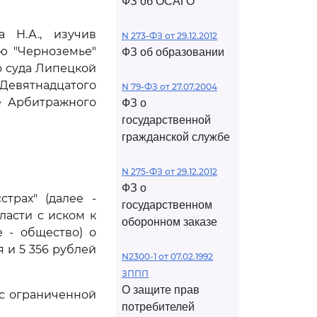
ФЗ об ОСАГО
 Н.А., изучив
N 273-ФЗ от 29.12.2012
ю "Черноземье"
ФЗ об образовании
о суда Липецкой
 Девятнадцатого
N 79-ФЗ от 27.07.2004
ие Арбитражного
ФЗ о
государственной
гражданской службе
N 275-ФЗ от 29.12.2012
ФЗ о
трах" (далее -
государственном
ласти с иском к
оборонном заказе
 - общество) о
 и 5 356 рублей
N2300-1 от 07.02.1992
ЗППП
О защите прав
 с ограниченной
потребителей