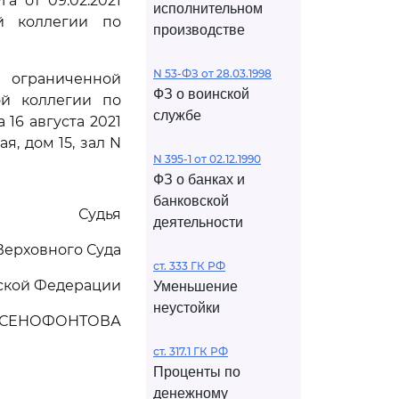
а от 09.02.2021
исполнительном
й коллегии по
производстве
N 53-ФЗ от 28.03.1998
 ограниченной
ФЗ о воинской
ой коллегии по
службе
16 августа 2021
я, дом 15, зал N
N 395-1 от 02.12.1990
ФЗ о банках и
банковской
Судья
деятельности
Верховного Суда
ст. 333 ГК РФ
ской Федерации
Уменьшение
неустойки
КСЕНОФОНТОВА
ст. 317.1 ГК РФ
Проценты по
денежному