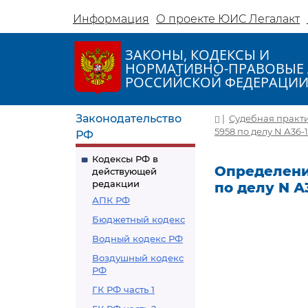
Информация
О проекте ЮИС Легалакт
ЗАКОНЫ, КОДЕКСЫ И
НОРМАТИВНО-ПРАВОВЫЕ 
РОССИЙСКОЙ ФЕДЕРАЦИ
Законодательство
|
Судебная практ
5958 по делу N А36-
РФ
Кодексы РФ в
Определение
действующей
редакции
по делу N А
АПК РФ
Бюджетный кодекс
Водный кодекс РФ
Воздушный кодекс
РФ
ГК РФ часть 1