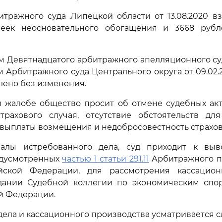
тражного суда Липецкой области от 13.08.2020 вз
еек неосновательного обогащения и 3668 руб
 Девятнадцатого арбитражного апелляционного суда 
 Арбитражного суда Центрального округа от 09.02.
влено без изменения.
 жалобе общество просит об отмене судебных акт
страхового случая, отсутствие обстоятельств дл
 выплаты возмещения и недобросовестность страхо
алы истребованного дела, суд приходит к вы
едусмотренных
частью 1 статьи 291.11
Арбитражного п
ийской Федерации, для рассмотрения кассацио
дании Судебной коллегии по экономическим спо
й Федерации.
дела и кассационного производства усматривается 