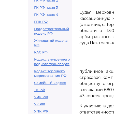
ГК РФ часть 2
ГК РФ часть 3
Судья Верхов
ГК РФ часть 4
кассационную 
ГПК РФ
(ответчик, с. 
Градостроительный
области от 13.
кодекс РФ
арбитражного а
Жилищный кодекс
суда Центрально
РФ
КАС РФ
Кодекс внутреннего
водного транспорта
Кодекс торгового
публичное акц
мореплавания РФ
страховая комп
Семейный кодекс
обществу с ог
взыскании 680 
ТК РФ
43 копеек проц
УИК РФ
УК РФ
К участию в де
УПК РФ
ответственност