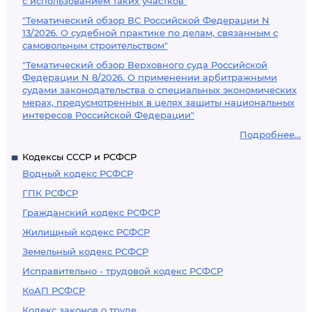
с использованием таких участков"
"Тематический обзор ВС Российской Федерации N
13/2026. О судебной практике по делам, связанным с
самовольным строительством"
"Тематический обзор Верховного суда Российской
Федерации N 8/2026. О применении арбитражными
судами законодательства о специальных экономических
мерах, предусмотренных в целях защиты национальных
интересов Российской Федерации"
Подробнее...
Кодексы СССР и РСФСР
Водный кодекс РСФСР
ГПК РСФСР
Гражданский кодекс РСФСР
Жилищный кодекс РСФСР
Земельный кодекс РСФСР
Исправительно - трудовой кодекс РСФСР
КоАП РСФСР
Кодекс законов о труде