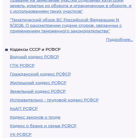
правами на земельные участки отдельных категорий
земель, изъятых из оборота и ограниченных в обороте, и
с использованием таких участков"
"Тематический обзор ВС Российской Федерации N
9/2026. О рассмотрении судами споров, связанных с
применением таможенного законодательства"
Подробнее...
Кодексы СССР и РСФСР
Водный кодекс РСФСР
ГПК РСФСР
Гражданский кодекс РСФСР
Жилищный кодекс РСФСР
Земельный кодекс РСФСР
Исправительно - трудовой кодекс РСФСР
КоАП РСФСР
Кодекс законов о труде
Кодекс о браке и семье РСФСР
УК РСФСР