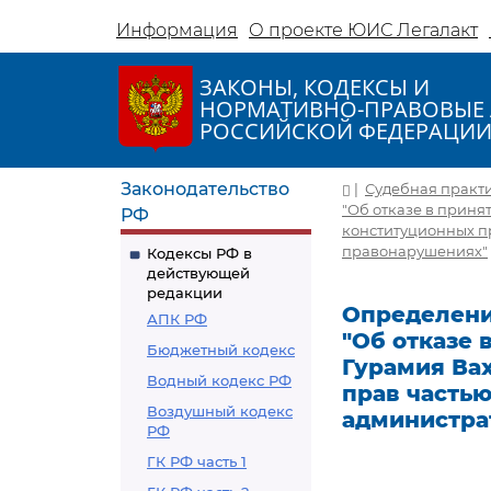
Информация
О проекте ЮИС Легалакт
ЗАКОНЫ, КОДЕКСЫ И
НОРМАТИВНО-ПРАВОВЫЕ 
РОССИЙСКОЙ ФЕДЕРАЦИ
Законодательство
|
Судебная практ
"Об отказе в приня
РФ
конституционных пр
правонарушениях"
Кодексы РФ в
действующей
редакции
Определение
АПК РФ
"Об отказе
Бюджетный кодекс
Гурамия Ва
Водный кодекс РФ
прав частью
Воздушный кодекс
администра
РФ
ГК РФ часть 1