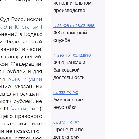
исполнительном
производстве
 Суд Российской
N 53-ФЗ от 28.03.1998
8
,
9
и
10 статьи 1
ФЗ о воинской
енений в Кодекс
службе
 и Федеральный
ваниях" в части,
N 395-1 от 02.12.1990
вонарушений,
ФЗ о банках и
ой Федерации,
банковской
яч рублей и для
деятельности
ими
Конституции
ение указанных
ст. 333 ГК РФ
 для граждан -
Уменьшение
ысяч рублей, не
неустойки
 19 (
части 1
и
2
),
ющего правового
ст. 317.1 ГК РФ
наказания ниже
Проценты по
ни не позволяют
денежному
 имущественное