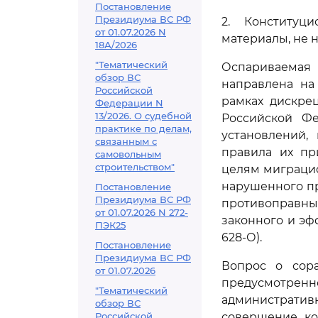
Постановление
Президиума ВС РФ
2. Конституц
от 01.07.2026 N
материалы, не 
18А/2026
"Тематический
Оспариваемая
обзор ВС
направлена на
Российской
рамках дискре
Федерации N
13/2026. О судебной
Российской Фе
практике по делам,
установлений,
связанным с
правила их пр
самовольным
строительством"
целям миграци
нарушенного п
Постановление
Президиума ВС РФ
противоправны
от 01.07.2026 N 272-
законного и эф
ПЭК25
628-О).
Постановление
Президиума ВС РФ
Вопрос о сора
от 01.07.2026
предусмотрен
"Тематический
администрати
обзор ВС
Российской
совершение ко