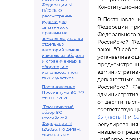
Федерации N
Конституционно
11/2026. О
рассмотрении
В Постановлени
судами дел,
Федерации при
связанных с
правами на
Федерального з
земельные участки
Российской Фе
отдельных
закон "О собран
категорий земель,
изъятых из оборота
устанавлива
и ограниченных в
предусмотрен
обороте, и с
административн
использованием
таких участков"
должностных л
Постановление
Российской Фе
Президиума ВС РФ
административ
от 01.07.2026
от десяти тыся
"Тематический
соответствую
обзор ВС
35 (часть 1)
и
55
Российской
Федерации N
регулирования
12/2026. По делам,
низшего предел
связанным с
наиболее полн