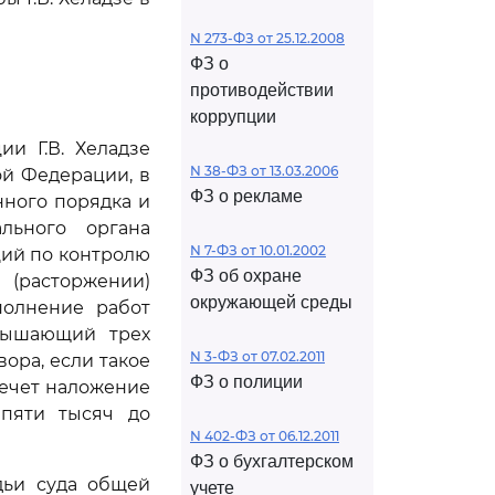
N 273-ФЗ от 25.12.2008
ФЗ о
противодействии
коррупции
и Г.В. Хеладзе
N 38-ФЗ от 13.03.2006
й Федерации, в
ФЗ о рекламе
нного порядка и
льного органа
N 7-ФЗ от 10.01.2002
ций по контролю
ФЗ об охране
 (расторжении)
окружающей среды
полнение работ
евышающий трех
N 3-ФЗ от 07.02.2011
ора, если такое
ФЗ о полиции
лечет наложение
 пяти тысяч до
N 402-ФЗ от 06.12.2011
ФЗ о бухгалтерском
дьи суда общей
учете