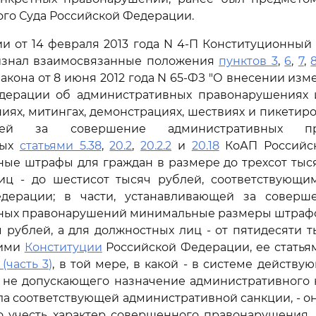
го Суда Российской Федерации.
и от 14 февраля 2013 года N 4-П Конституционный
знал взаимосвязанные положения
пунктов 3
,
6
,
7
,
акона от 8 июня 2012 года N 65-ФЗ "О внесении изм
дерации об административных правонарушениях
иях, митингах, демонстрациях, шествиях и пикетиро
ющей за совершение административных пра
ных
статьями 5.38
,
20.2
,
20.2.2
и
20.18
КоАП Российск
ые штрафы для граждан в размере до трехсот тыс
иц - до шестисот тысяч рублей, соответствующ
дерации; в части, устанавливающей за соверш
ных правонарушений минимальные размеры штрафов
ч рублей, а для должностных лиц - от пятидесяти т
щими
Конституции
Российской Федерации, ее статьям
 (часть 3)
, в той мере, в какой - в системе действу
, не допускающего назначение административного 
а соответствующей административной санкции, - о
о учесть характер совершенного правонарушения,