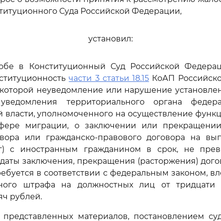
титуционного Суда Российской Федерации,
установил:
лобе в Конституционный Суд Российской Федераци
нституционность
части 3 статьи 18.15
КоАП Российско
 которой неуведомление или нарушение установле
уведомления территориального органа федера
 власти, уполномоченного на осуществление функ
фере миграции, о заключении или прекращении
овора или гражданско-правового договора на вы
уг) с иностранным гражданином в срок, не пр
 даты заключения, прекращения (расторжения) догов
ебуется в соответствии с федеральным законом, в
ного штрафа на должностных лиц от тридцати
яч рублей.
з представленных материалов, постановлением су