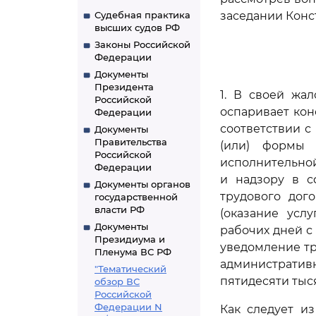
Судебная практика
заседании Конс
высших судов РФ
Законы Российской
Федерации
Документы
Президента
1. В своей жа
Российской
оспаривает ко
Федерации
соответствии с
Документы
Правительства
(или) формы 
Российской
исполнительной
Федерации
и надзору в с
Документы органов
трудового дог
государственной
власти РФ
(оказание усл
Документы
рабочих дней с
Президиума и
уведомление тр
Пленума ВС РФ
административ
"Тематический
пятидесяти тыс
обзор ВС
Российской
Федерации N
Как следует и