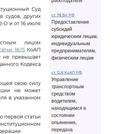
работодателя
итуционный Суд
ст. 78 БК РФ
 судов, других
Предоставление
2-О и от 16 июля
субсидий
юридическим лицам,
стным лицом
индивидуальным
атьи 18.15
КоАП
предпринимателям,
и не превышает
физическим лицам
анного Кодекса
ст. 12.8 КоАП РФ
Управление
ющей свою силу
транспортным
ации не может
средством
ля в указанном
водителем,
находящимся в
состоянии
ью первой статьи
опьянения,
Конституционном
передача
едерации