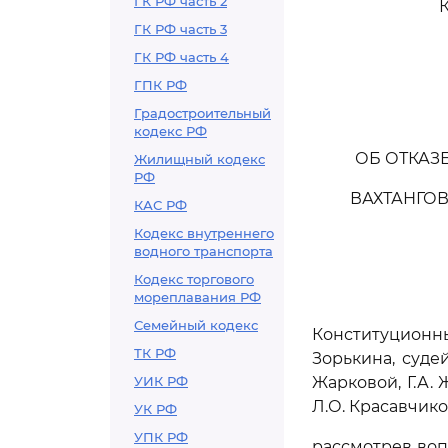
ГК РФ часть 2
ГК РФ часть 3
ГК РФ часть 4
ГПК РФ
Градостроительный
кодекс РФ
ОБ ОТКАЗ
Жилищный кодекс
РФ
ВАХТАНГОВ
КАС РФ
Кодекс внутреннего
водного транспорта
Кодекс торгового
мореплавания РФ
Семейный кодекс
Конституцион
ТК РФ
Зорькина, судей
УИК РФ
Жарковой, Г.А. 
Л.О. Красавчико
УК РФ
УПК РФ
рассмотрев воп