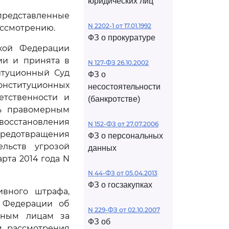
юридических лиц
редставленные
N 2202-1 от 17.01.1992
ассмотрению.
ФЗ о прокуратуре
ой Федерации
ии и принята в
N 127-ФЗ 26.10.2002
итуционный Суд
ФЗ о
онституционных
несостоятельности
етственности и
(банкротстве)
ть правомерным
восстановления
N 152-ФЗ от 27.07.2006
предотвращения
ФЗ о персональных
ельств угрозой
данных
рта 2014 года N
N 44-ФЗ от 05.04.2013
ФЗ о госзакупках
ивного штрафа,
 Федерации об
N 229-ФЗ от 02.10.2007
тным лицам за
ФЗ об
м рассмотрения