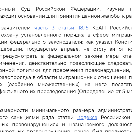
ионный Суд Российской Федерации, изучив п
находит оснований для принятия данной жалобы к р
 заявителем
часть 3 статьи 18.15
КоАП Российск
 охрану установленного порядка в сфере миграц
ции федерального законодателя: как указал Конст
дерации, государство вправе, не отступая от к
 предусмотреть в федеральном законе меры отв
именения, действительно позволяющие следова
онной политики, для пресечения правонарушений, 
равопорядка в области миграционных отношений, 
х (особенно множественных) на него посягат
фективного их преследования (Определение от 5 ма
змерности минимального размера администрат
ного санкциями ряда статей
Кодекса
Российской
вных правонарушениях и назначаемого должнос
нкретных правонарушений, ранее был предмето