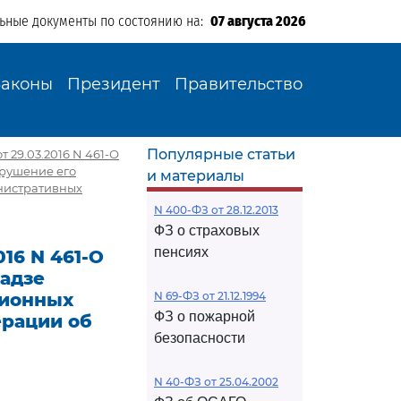
льные документы по состоянию на:
07 августа 2026
Законы
Президент
Правительство
Популярные статьи
 29.03.2016 N 461-О
арушение его
и материалы
инистративных
N 400-ФЗ от 28.12.2013
ФЗ о страховых
пенсиях
16 N 461-О
ладзе
ционных
N 69-ФЗ от 21.12.1994
ФЗ о пожарной
ерации об
безопасности
N 40-ФЗ от 25.04.2002