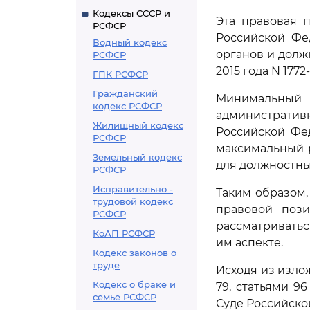
Кодексы СССР и
Эта правовая 
РСФСР
Российской Фе
Водный кодекс
органов и должн
РСФСР
2015 года N 1772-
ГПК РСФСР
Гражданский
Минимальны
кодекс РСФСР
административ
Жилищный кодекс
Российской Фе
РСФСР
максимальный 
Земельный кодекс
для должностны
РСФСР
Исправительно -
Таким образом
трудовой кодекс
правовой поз
РСФСР
рассматривать
КоАП РСФСР
им аспекте.
Кодекс законов о
труде
Исходя из излож
Кодекс о браке и
79, статьями 9
семье РСФСР
Суде Российско