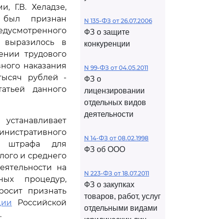
 Г.В. Хеладзе,
, был признан
N 135-ФЗ от 26.07.2006
едусмотренного
ФЗ о защите
 выразилось в
конкуренции
ении трудового
ного наказания
N 99-ФЗ от 04.05.2011
тысяч рублей -
ФЗ о
атьей данного
лицензировании
отдельных видов
деятельности
станавливает
инистративного
N 14-ФЗ от 08.02.1998
о штрафа для
ФЗ об ООО
алого и среднего
еятельности на
N 223-ФЗ от 18.07.2011
ных процедур,
ФЗ о закупках
росит признать
товаров, работ, услуг
ции
Российской
отдельными видами
.