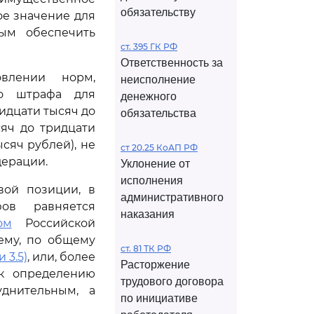
обязательству
е значение для
мым обеспечить
ст. 395 ГК РФ
Ответственность за
влении норм,
неисполнение
го штрафа для
денежного
ридцати тысяч до
обязательства
сяч до тридцати
ысяч рублей), не
ст 20.25 КоАП РФ
ерации.
Уклонение от
исполнения
вой позиции, в
административного
ов равняется
наказания
ом
Российской
ему, по общему
ст. 81 ТК РФ
и 3.5)
, или, более
Расторжение
 к определению
трудового договора
уднительным, а
по инициативе