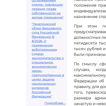
оспариванием
сделок, повлекших
положение пра
переход права
индивидуализа
собственности на
назначение спр
жилые помещения"
"Тематический
При этом по
обзор Верховного
предусматрив
суда Российской
Федерации N
должностных ли
8/2026. О
пятидесяти ты
применении
тысяч рублей 
арбитражными
судами
были признаны
законодательства о
специальных
По смыслу сфо
экономических
случаях, ко
мерах,
предусмотренных в
максимальном
целях защиты
Федерации об 
национальных
правилу, для д
интересов
Российской
того, превосх
Федерации"
размера админ
Подробнее...
зачастую и нев