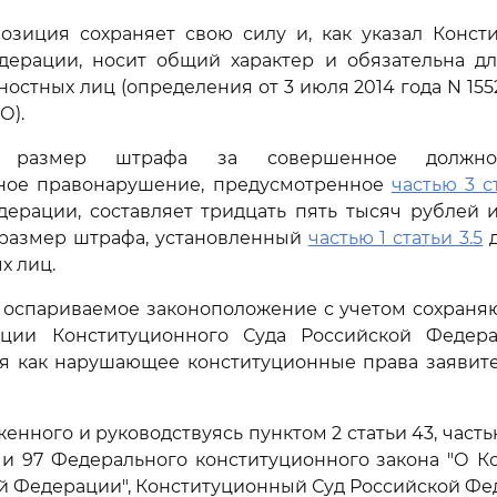
позиция сохраняет свою силу и, как указал Конст
дерации, носит общий характер и обязательна для
остных лиц (определения от 3 июля 2014 года N 155
О).
й размер штрафа за совершенное должно
ное правонарушение, предусмотренное
частью 3 ст
дерации, составляет тридцать пять тысяч рублей 
размер штрафа, установленный
частью 1 статьи 3.5
д
х лиц.
, оспариваемое законоположение с учетом сохраня
иции Конституционного Суда Российской Федер
ся как нарушающее конституционные права заявите
енного и руководствуясь пунктом 2 статьи 43, част
6 и 97 Федерального конституционного закона "О 
й Федерации", Конституционный Суд Российской Ф