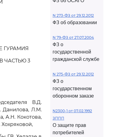
ФЗ об ОСАГО
И
N 273-ФЗ от 29.12.2012
ФЗ об образовании
N 79-ФЗ от 27.07.2004
ФЗ о
Е ГУРАМИЯ
государственной
гражданской службе
В ЧАСТЬЮ 3
N 275-ФЗ от 29.12.2012
ФЗ о
государственном
оборонном заказе
седателя В.Д.
. Данилова, Л.М.
N2300-1 от 07.02.1992
, А.Н. Кокотова,
ЗППП
. Хохряковой,
О защите прав
потребителей
 Г.В. Хеладзе в