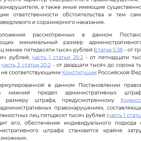
вонарушителя, а также иные имеющие существенно
ции ответственности обстоятельства и тем са
аведливого и соразмерного наказания.
ложения рассмотренных в данном Постано
ающих минимальный размер административно
ц менее пятидесяти тысяч рублей (
статья 5.38
- от т
сяч рублей;
часть 1 статьи 20.2
- от пятнадцати ты
и
часть 2 статьи 20.2
- от двадцати тысяч до сорока т
 не соответствующими
Конституции
Российской Фед
рмулированной в данном Постановлении право
гда нижний предел административных штраф
у размеру штрафа, предусмотренному
Кодекс
административных правонарушениях, составляющ
олжностных лиц пятьдесят тысяч рублей
(часть 1 стать
одит его, обеспечение индивидуального подхода
истративного штрафа становится крайне затр
озможным.