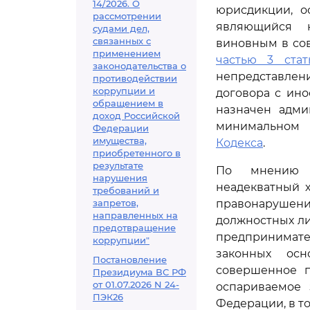
14/2026. О
юрисдикции, о
рассмотрении
являющийся н
судами дел,
связанных с
виновным в со
применением
частью 3 стать
законодательства о
непредставлен
противодействии
коррупции и
договора с ин
обращением в
назначен адми
доход Российской
минимальном 
Федерации
имущества,
Кодекса
.
приобретенного в
результате
По мнению з
нарушения
неадекватный 
требований и
запретов,
правонаруше
направленных на
должностных лиц
предотвращение
предпринимате
коррупции"
законных осн
Постановление
совершенное п
Президиума ВС РФ
от 01.07.2026 N 24-
оспариваемое
ПЭК26
Федерации, в т