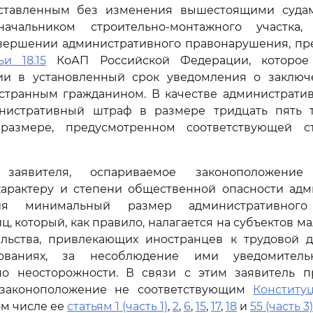
ставленным без изменения вышестоящими судами,
ачальником строительно-монтажного участка
вершении административного правонарушения, пр
и 18.15
КоАП Российской Федерации, которое
ии в установленный срок уведомления о заключ
остранным гражданином. В качестве административ
нистративный штраф в размере тридцать пять 
размере, предусмотренном соответствующей ст
аявителя, оспариваемое законоположение у
характеру и степени общественной опасности адм
ния минимальный размер административног
, который, как правило, налагается на субъектов м
льства, привлекающих иностранцев к трудовой д
ованиях, за несоблюдение ими уведомитель
о неосторожности. В связи с этим заявитель п
 законоположение не соответствующим
Конститу
ом числе ее
статьям 1 (часть 1)
,
2
,
6
,
15
,
17
,
18
и
55 (часть 3)