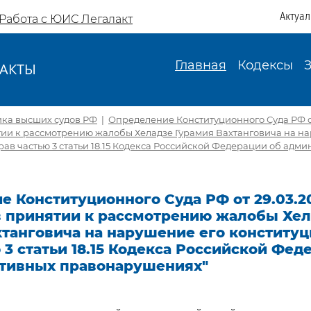
Актуа
Работа с ЮИС Легалакт
Главная
Кодексы
АКТЫ
И
ика высших судов РФ
|
Определение Конституционного Суда РФ от
тии к рассмотрению жалобы Хеладзе Гурамия Вахтанговича на н
ав частью 3 статьи 18.15 Кодекса Российской Федерации об адм
 Конституционного Суда РФ от 29.03.20
 в принятии к рассмотрению жалобы Хе
хтанговича на нарушение его конститу
 3 статьи 18.15 Кодекса Российской Фед
тивных правонарушениях"