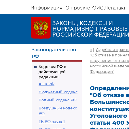
Информация
О проекте ЮИС Легалакт
ЗАКОНЫ, КОДЕКСЫ И
НОРМАТИВНО-ПРАВОВЫЕ 
РОССИЙСКОЙ ФЕДЕРАЦИ
Законодательство
|
Судебная практ
"Об отказе в прин
РФ
нарушение его конс
Российской Федера
Кодексы РФ в
Федерации"
действующей
редакции
АПК РФ
Определение
Бюджетный кодекс
"Об отказе
Водный кодекс РФ
Большинско
конституцио
Воздушный кодекс
РФ
Уголовного
ГК РФ часть 1
статьи 400 