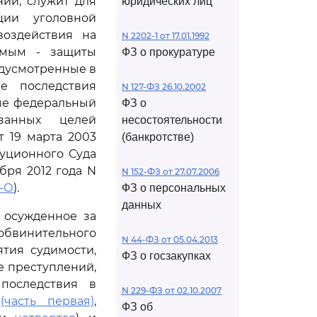
ий, служит для
юридических лиц
ции уголовной
воздействия на
N 2202-1 от 17.01.1992
амым - защиты
ФЗ о прокуратуре
едусмотренные в
е последствия
N 127-ФЗ 26.10.2002
рые федеральный
ФЗ о
занных целей
несостоятельности
 19 марта 2003
(банкротстве)
туционного Суда
бря 2012 года N
N 152-ФЗ от 27.07.2006
-О
).
ФЗ о персональных
данных
 осужденное за
 обвинительного
N 44-ФЗ от 05.04.2013
тия судимости,
ФЗ о госзакупках
 преступлений,
последствия в
N 229-ФЗ от 02.10.2007
е
(часть первая)
,
ФЗ об