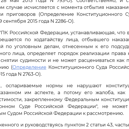
28 мая 2013 года N 793-О). Соответственно, и 
ом случае исчисляется с момента отбытия наказани
ти приговоров (Определение Конституционного С
 сентября 2015 года N 2286-О).
УПК Российской Федерации, устанавливающая, что 
решается по ходатайству лица, отбывшего наказа
й по уголовным делам, отнесенным к его подсудн
ного лица, определяет порядок реализации права
 снятии судимости и не может расцениваться как
нию (
Определение
Конституционного Суда Россий
15 года N 2763-О).
м, оспариваемые нормы не нарушают конститу
казанном им аспекте, а потому его жалоба, как
стимости, закрепленному Федеральным конституц
ионном Суде Российской Федерации", не может
ым Судом Российской Федерации к рассмотрению.
енного и руководствуясь пунктом 2 статьи 43, част