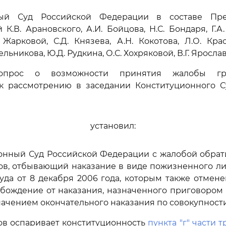
ный Суд Российской Федерации в составе Пред
 К.В. Арановского, А.И. Бойцова, Н.С. Бондаря, Г.А
 Жарковой, С.Д. Князева, А.Н. Кокотова, Л.О. Крас
льникова, Ю.Д. Рудкина, О.С. Хохряковой, В.Г. Яросла
вопрос о возможности принятия жалобы гра
к рассмотрению в заседании Конституционного С
установил:
ионный Суд Российской Федерации с жалобой обра
ков, отбывающий наказание в виде пожизненного л
уда от 8 декабря 2006 года, которым также отмене
бождение от наказания, назначенного приговором 
значением окончательного наказания по совокупност
ов оспаривает конституционность
пункта "г" части т