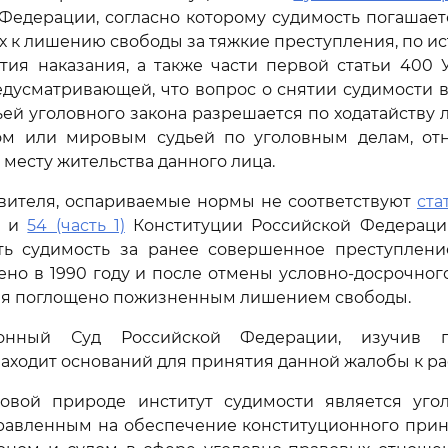
Федерации, согласно которому судимость погашае
х к лишению свободы за тяжкие преступления, по и
тия наказания, а также части первой статьи 400
дусматривающей, что вопрос о снятии судимости в
ьей уголовного закона разрешается по ходатайству 
дом или мировым судьей по уголовным делам, от
 месту жительства данного лица.
вителя, оспариваемые нормы не соответствуют
ста
) и
54 (часть 1)
Конституции Российской Федерации
ть судимость за ранее совершенное преступление
ено в 1990 году и после отмены условно-досрочно
ния поглощено пожизненным лишением свободы.
ионный Суд Российской Федерации, изучив п
находит оснований для принятия данной жалобы к р
овой природе институт судимости является уго
правленным на обеспечение конституционного прин