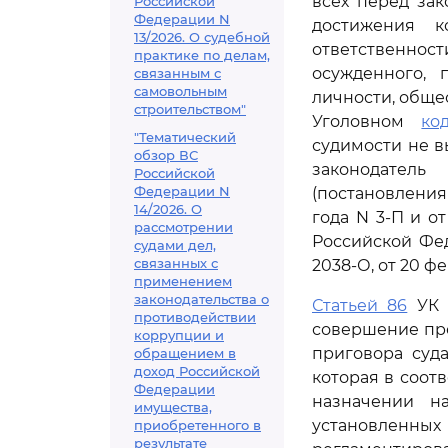
всех перед за
Российской
Федерации N
достижения к
13/2026. О судебной
ответственнос
практике по делам,
осужденного,
связанным с
самовольным
личности, обще
строительством"
Уголовном
ко
"Тематический
судимости не в
обзор ВС
законодател
Российской
Федерации N
(постановлени
14/2026. О
года N 3-П и о
рассмотрении
Российской Фед
судами дел,
связанных с
2038-О, от 20 ф
применением
законодательства о
Статьей 86
УК Р
противодействии
совершение пре
коррупции и
приговора суд
обращением в
доход Российской
которая в соот
Федерации
назначении н
имущества,
установленны
приобретенного в
результате