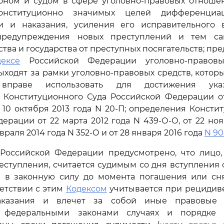
коном и судом в сфере уголовно-правовых отношен
онституционно значимых целей дифференциа
ти и наказания, усиления его исправительного 
 предупреждения новых преступлений и тем с
ства и государства от преступных посягательств; пр
дексе
Российской Федерации уголовно-правовы
ыходят за рамки уголовно-правовых средств, кото
ь вправе использовать для достижения ука
я Конституционного Суда Российской Федерации от
т 10 октября 2013 года N 20-П; определения Консти
ерации от 22 марта 2012 года N 439-О-О, от 22 ноя
евраля 2014 года N 352-О и от 28 января 2016 года
N 90
оссийской Федерации предусмотрено, что лицо,
ступления, считается судимым со дня вступления
а в законную силу до момента погашения или сня
ветствии с этим
Кодексом
учитывается при рецидиве
аказания и влечет за собой иные правовые 
х федеральными законами случаях и порядк