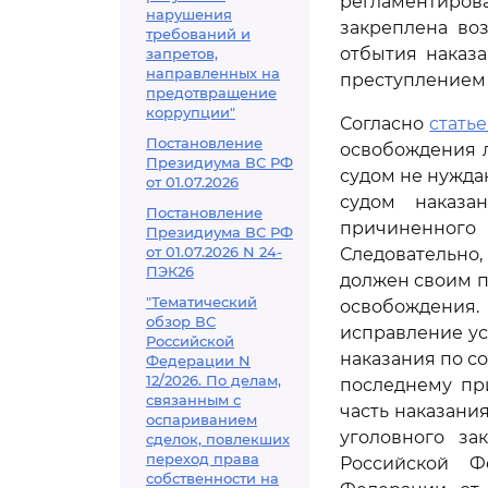
регламентиров
нарушения
закреплена во
требований и
отбытия наказ
запретов,
направленных на
преступление
предотвращение
коррупции"
Согласно
статье
Постановление
освобождения л
Президиума ВС РФ
судом не нужда
от 01.07.2026
судом наказа
Постановление
причиненного
Президиума ВС РФ
от 01.07.2026 N 24-
Следовательно
ПЭК26
должен своим п
"Тематический
освобождения
обзор ВС
исправление ус
Российской
наказания по с
Федерации N
12/2026. По делам,
последнему пр
связанным с
часть наказани
оспариванием
уголовного за
сделок, повлекших
переход права
Российской Ф
собственности на