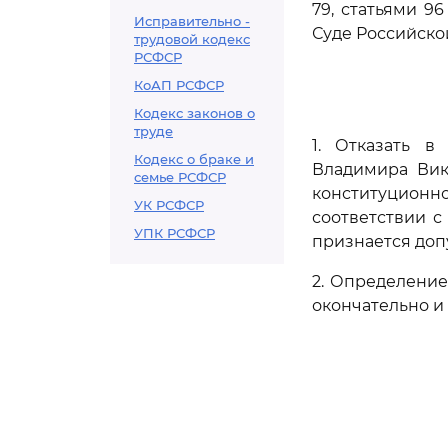
79, статьями 9
Исправительно -
Суде Российско
трудовой кодекс
РСФСР
КоАП РСФСР
Кодекс законов о
труде
1. Отказать 
Кодекс о браке и
Владимира Вик
семье РСФСР
конституционн
УК РСФСР
соответствии 
УПК РСФСР
признается доп
2. Определени
окончательно и