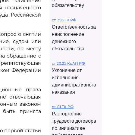
срок погашения
обязательству
я, назначенного
уда Российской
ст. 395 ГК РФ
Ответственность за
вопрос о снятии
неисполнение
ние, судом или
денежного
ости, по месту
обязательства
 на обращение с
 препятствующая
ст 20.25 КоАП РФ
ской Федерации
Уклонение от
исполнения
административного
ционные права
наказания
 не отвечающая
ионным законом
ст. 81 ТК РФ
 быть принята
Расторжение
трудового договора
по инициативе
ью первой статьи