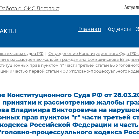
Актуал
Работа с ЮИС Легалакт
Главная
Кодексы
АКТЫ
И
ика высших судов РФ
|
Определение Конституционного Суда РФ от
ятии к рассмотрению жалобы гражданина Большинскова Владими
титуционных прав пунктом "г" части третьей статьи 86 Уголовног
ции и частью первой статьи 400 Уголовно-процессуального коде
 Конституционного Суда РФ от 28.03.20
 в принятии к рассмотрению жалобы гр
ва Владимира Викторовича на нарушен
нных прав пунктом "г" части третьей ст
 кодекса Российской Федерации и част
Уголовно-процессуального кодекса Рос