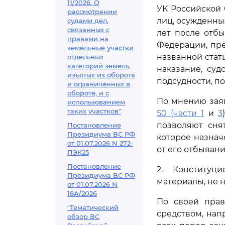
11/2026. О
УК Российской 
рассмотрении
лиц, осужденны
судами дел,
связанных с
лет после отбы
правами на
Федерации, пре
земельные участки
названной стат
отдельных
категорий земель,
наказание, су
изъятых из оборота
подсудности, по
и ограниченных в
обороте, и с
По мнению зая
использованием
таких участков"
50 (части 1
и
3
позволяют сня
Постановление
Президиума ВС РФ
которое назнач
от 01.07.2026 N 272-
от его отбыва
ПЭК25
Постановление
2. Конституц
Президиума ВС РФ
материалы, не 
от 01.07.2026 N
18А/2026
По своей прав
"Тематический
средством, на
обзор ВС