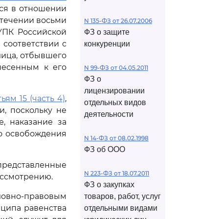
тся в отношении
стечении восьми
N 135-ФЗ от 26.07.2006
 УПК Российской
ФЗ о защите
 соответствии с
конкуренции
лица, отбывшего
несенным к его
N 99-ФЗ от 04.05.2011
ФЗ о
лицензировании
тьям 15 (часть 4)
,
отдельных видов
, поскольку не
деятельности
, наказание за
го освобождения
N 14-ФЗ от 08.02.1998
ФЗ об ООО
редставленные
N 223-ФЗ от 18.07.2011
ассмотрению.
ФЗ о закупках
ловно-правовым
товаров, работ, услуг
ципа равенства
отдельными видами