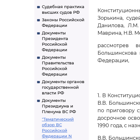
Судебная практика
Конституцион
высших судов РФ
Зорькина, судей
Законы Российской
Данилова, Л.М.
Федерации
Маврина, Н.В. Ме
Документы
Президента
Российской
рассмотрев 
Федерации
Большинскова 
Документы
Федерации,
Правительства
Российской
Федерации
Документы органов
государственной
власти РФ
1. В Конституц
Документы
В.В. Большинс
Президиума и
по приговору с
Пленума ВС РФ
досрочное осво
"Тематический
обзор ВС
1990 года, с на
Российской
Федерации N
В.В. Большинск