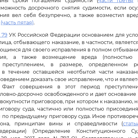
аны сроки погашения судимости (
части третья
зможность досрочного снятия судимости, если ос
ания вел себя безупречно, а также возместил вре
м
(часть пятая)
.
 79
УК Российской Федерации основанием для усло
ица, отбывающего наказание, в частности, являетс
ющимся для своего исправления в полном отбыван
ния, а также возмещение вреда (полностью и
 преступлением, в размере, определенном р
, в течение оставшейся неотбытой части наказа
оведением доказать свое исправление, что и являет
. Факт совершения в этот период преступлени
ловно-досрочно освобожденного и дает основание
овокупности приговоров, при котором к наказанию, 
иговору суда, частично или полностью присоединя
я по предыдущему приговору суда. Иное противоре
кона, принципам вины и справедливости (
стать
едерации) (Определение Конституционного Су