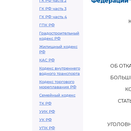
Федерации"
ГК РФ часть 2
ГК РФ часть 3
ГК РФ часть 4
ГПК РФ
Градостроительный
кодекс РФ
Жилищный кодекс
РФ
КАС РФ
ОБ ОТК
Кодекс внутреннего
водного транспорта
БОЛЬШИ
Кодекс торгового
мореплавания РФ
К
Семейный кодекс
СТАТ
ТК РФ
УИК РФ
УК РФ
УГОЛОВН
УПК РФ