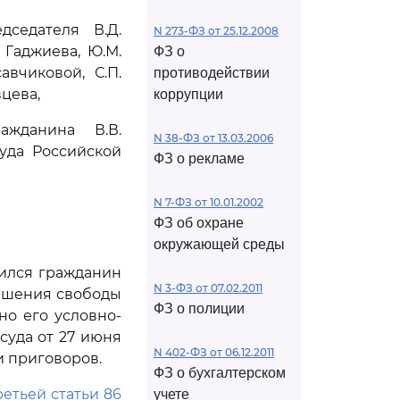
седателя В.Д.
N 273-ФЗ от 25.12.2008
. Гаджиева, Ю.М.
ФЗ о
авчиковой, С.П.
противодействии
вцева,
коррупции
жданина В.В.
N 38-ФЗ от 13.03.2006
уда Российской
ФЗ о рекламе
N 7-ФЗ от 10.01.2002
ФЗ об охране
окружающей среды
тился гражданин
N 3-ФЗ от 07.02.2011
ишения свободы
ФЗ о полиции
но его условно-
суда от 27 июня
N 402-ФЗ от 06.12.2011
и приговоров.
ФЗ о бухгалтерском
ретьей статьи 86
учете