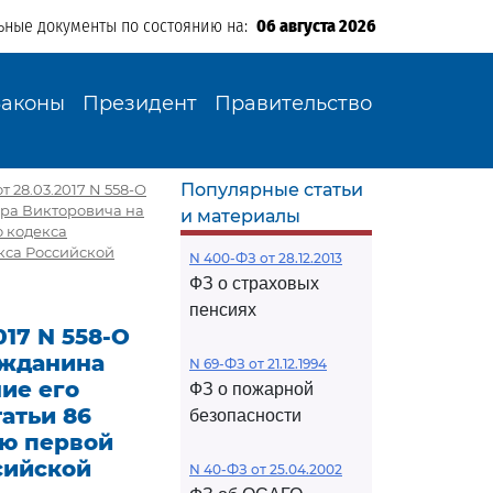
ьные документы по состоянию на:
06 августа 2026
Законы
Президент
Правительство
Популярные статьи
 28.03.2017 N 558-О
ра Викторовича на
и материалы
о кодекса
кса Российской
N 400-ФЗ от 28.12.2013
ФЗ о страховых
пенсиях
17 N 558-О
ажданина
N 69-ФЗ от 21.12.1994
ие его
ФЗ о пожарной
атьи 86
безопасности
ью первой
сийской
N 40-ФЗ от 25.04.2002