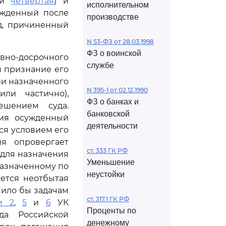
и
четвертая
) и
исполнительном
ужденный после
производстве
д, причиненный
N 53-ФЗ от 28.03.1998
ФЗ о воинской
вно-досрочного
службе
я признание его
ии назначенного
N 395-1 от 02.12.1990
ли частично),
ФЗ о банках и
ешением суда.
банковской
ния осужденный
деятельности
ся условием его
я опровергает
ст. 333 ГК РФ
 для назначения
Уменьшение
назначенному по
неустойки
ется неотбытая
чило бы задачам
ст. 317.1 ГК РФ
и 2
,
5
и
6
УК
Проценты по
да Российской
денежному