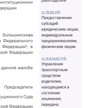
работодателя
Конституционном
едерации
ст. 78 БК РФ
Предоставление
субсидий
юридическим лицам,
 Большинскова
индивидуальным
м Федерального
предпринимателям,
 Федерации", в
физическим лицам
ской Федерации
ст. 12.8 КоАП РФ
Управление
 данной жалобе
транспортным
средством
водителем,
Председатель
находящимся в
состоянии
туционного Суда
опьянения,
передача
ской Федерации