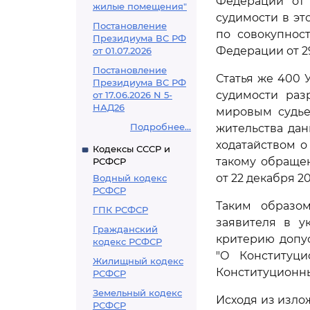
Федерации от 
жилые помещения"
судимости в эт
Постановление
по совокупнос
Президиума ВС РФ
Федерации от 29
от 01.07.2026
Постановление
Статья же 400 
Президиума ВС РФ
судимости раз
от 17.06.2026 N 5-
НАД26
мировым судье
Подробнее...
жительства дан
ходатайством о
Кодексы СССР и
такому обраще
РСФСР
от 22 декабря 20
Водный кодекс
РСФСР
Таким образо
ГПК РСФСР
заявителя в у
Гражданский
критерию допу
кодекс РСФСР
"О Конституц
Жилищный кодекс
Конституционн
РСФСР
Земельный кодекс
Исходя из излож
РСФСР