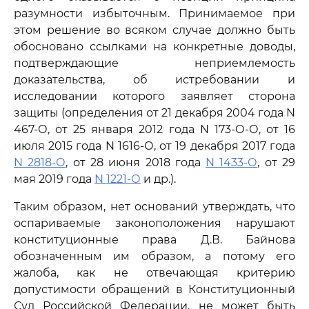
разумности избыточным. Принимаемое при
этом решение во всяком случае должно быть
обосновано ссылками на конкретные доводы,
подтверждающие неприемлемость
доказательства, об истребовании и
исследовании которого заявляет сторона
защиты (определения от 21 декабря 2004 года N
467-О, от 25 января 2012 года N 173-О-О, от 16
июля 2015 года N 1616-О, от 19 декабря 2017 года
N 2818-О
, от 28 июня 2018 года
N 1433-О
, от 29
мая 2019 года
N 1221-О
и др.).
Таким образом, нет оснований утверждать, что
оспариваемые законоположения нарушают
конституционные права Д.В. Байнова
обозначенным им образом, а потому его
жалоба, как не отвечающая критерию
допустимости обращений в Конституционный
Суд Российской Федерации, не может быть