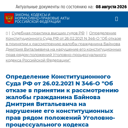
Актуальные документы по состоянию на:
08 августа 2026
ЗАКОНЫ, КОДЕКСЫ И
НОРМАТИВНО-ПРАВОВЫЕ АКТЫ
РОССИЙСКОЙ ФЕДЕРАЦИИ
|
Судебная практика высших судов РФ
|
Определение
Конституционного Суда РФ от 26.02.2021 N 346-О "Об отказе
в принятии к рассмотрению жалобы гражданина Байнова
Дмитрия Витальевича на нарушение его конституционных
прав рядом положений Уголовно-процессуального
кодекса Российской Федерации"
Определение Конституционного
Суда РФ от 26.02.2021 N 346-О "Об
отказе в принятии к рассмотрению
жалобы гражданина Байнова
Дмитрия Витальевича на
нарушение его конституционных
прав рядом положений Уголовно-
процессуального кодекса