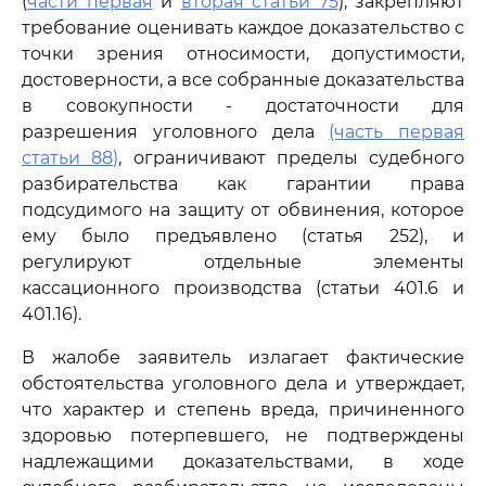
(
части первая
и
вторая статьи 75
), закрепляют
требование оценивать каждое доказательство с
точки зрения относимости, допустимости,
достоверности, а все собранные доказательства
в совокупности - достаточности для
разрешения уголовного дела
(часть первая
статьи 88)
, ограничивают пределы судебного
разбирательства как гарантии права
подсудимого на защиту от обвинения, которое
ему было предъявлено (статья 252), и
регулируют отдельные элементы
кассационного производства (статьи 401.6 и
401.16).
В жалобе заявитель излагает фактические
обстоятельства уголовного дела и утверждает,
что характер и степень вреда, причиненного
здоровью потерпевшего, не подтверждены
надлежащими доказательствами, в ходе