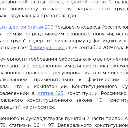
заработной платы (
абзац седьмой статьи 2
назва
ьно количеству и качеству затраченного тру
как нарушающая права граждан.
сти шестой статьи 209
Трудового кодекса Российско
 к нормам, определяющим основные понятия, испо
ана труда", содержит лишь норму-дефиницию и ка
е нарушает (
Определение
от 26 сентября 2019 года N
вомерности требования работодателя о выполнении
тельно на определенном им для работника рабоче
законного правового регулирования, в том числе ло
олкованием применительно к фактическим об
дела, что к компетенции Конституционного Су
пределенной в
статье 125
Конституции Российско
рального конституционного закона "О Консти
ерации", не относится.
женного и руководствуясь пунктом 2 части первой ст
 79, статьями 96 и 97 Федерального конституцион