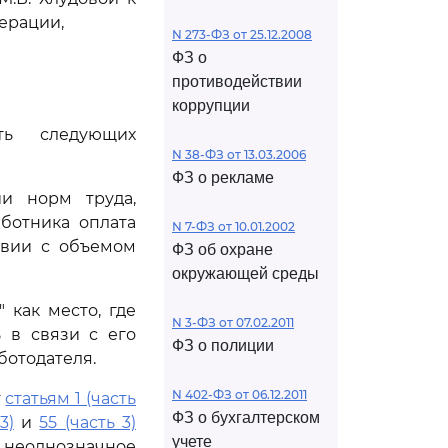
ерации,
N 273-ФЗ от 25.12.2008
ФЗ о
противодействии
коррупции
сть следующих
N 38-ФЗ от 13.03.2006
ФЗ о рекламе
ии норм труда,
ботника оплата
N 7-ФЗ от 10.01.2002
твии с объемом
ФЗ об охране
окружающей среды
 как место, где
N 3-ФЗ от 07.02.2011
 в связи с его
ФЗ о полиции
ботодателя.
N 402-ФЗ от 06.12.2011
т
статьям 1 (часть
ФЗ о бухгалтерском
3)
и
55 (часть 3)
учете
неоднозначное