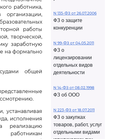
кого работника,
N 135-ФЗ от 26.07.2006
в организации,
ФЗ о защите
бразовательных
конкуренции
торной работы
ой, творческой,
N 99-ФЗ от 04.05.2011
ику заработную
ФЗ о
не на формально
лицензировании
отдельных видов
судами общей
деятельности
N 14-ФЗ от 08.02.1998
редставленные
ФЗ об ООО
ассмотрению.
N 223-ФЗ от 18.07.2011
, устанавливая
ФЗ о закупках
уда, исполнения
товаров, работ, услуг
на реализацию
отдельными видами
я работникам