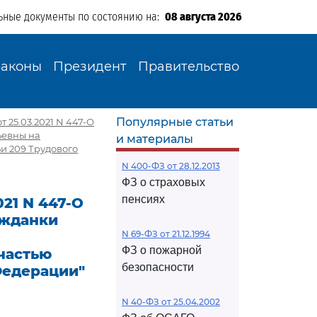
ьные документы по состоянию на:
08 августа 2026
Законы
Президент
Правительство
Популярные статьи
 25.03.2021 N 447-О
ьевны на
и материалы
ьи 209 Трудового
N 400-ФЗ от 28.12.2013
ФЗ о страховых
пенсиях
21 N 447-О
ажданки
N 69-ФЗ от 21.12.1994
ФЗ о пожарной
 частью
безопасности
Федерации"
N 40-ФЗ от 25.04.2002