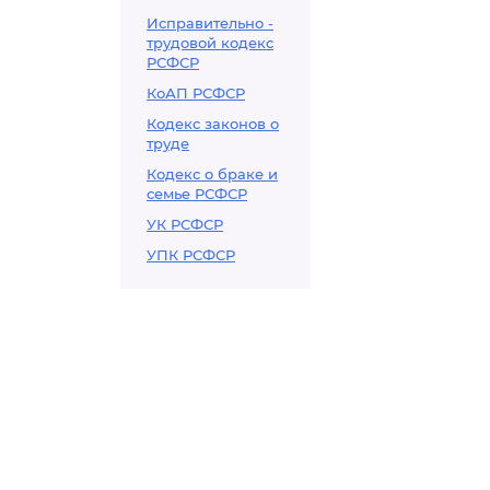
Исправительно -
трудовой кодекс
РСФСР
КоАП РСФСР
Кодекс законов о
труде
Кодекс о браке и
семье РСФСР
УК РСФСР
УПК РСФСР