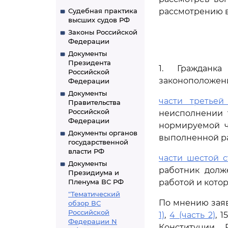
Судебная практика
рассмотрению в
высших судов РФ
Законы Российской
Федерации
Документы
Президента
1. Гражданка
Российской
законоположен
Федерации
Документы
части третьей
Правительства
Российской
неисполнении 
Федерации
нормируемой ч
Документы органов
выполненной р
государственной
власти РФ
части шестой с
Документы
работник долж
Президиума и
Пленума ВС РФ
работой и кото
"Тематический
По мнению зая
обзор ВС
Российской
1)
,
4 (часть 2)
, 15
Федерации N
Конституции 