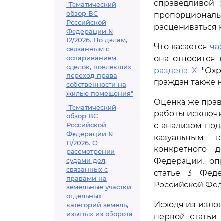
справедливой 
"Тематический
обзор ВС
пропорционал
Российской
расцениваться 
Федерации N
12/2026. По делам,
Что касается
ча
связанным с
оспариванием
она относится
сделок, повлекших
разделе X
"Охр
переход права
граждан также н
собственности на
жилые помещения"
Оценка же пра
"Тематический
работы исключи
обзор ВС
Российской
с анализом под
Федерации N
казуальным т
11/2026. О
конкретного 
рассмотрении
судами дел,
Федерации, о
связанных с
статье 3 Феде
правами на
Российской Фед
земельные участки
отдельных
Исходя из изло
категорий земель,
изъятых из оборота
первой статьи