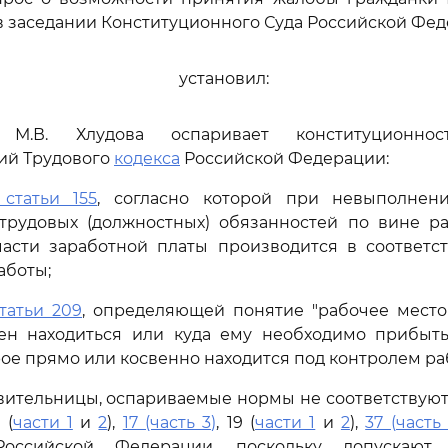
 заседании Конституционного Суда Российской Фед
установил:
 М.В. Хлудова оспаривает конституционно
ий Трудового
кодекса
Российской Федерации:
 статьи 155
, согласно которой при невыполнен
трудовых (должностных) обязанностей по вине ра
асти заработной платы производится в соответс
аботы;
татьи 209
, определяющей понятие "рабочее место"
ен находиться или куда ему необходимо прибыть
рое прямо или косвенно находится под контролем ра
вительницы, оспариваемые нормы не соответствую
 (
части 1
и
2
),
17 (часть 3)
, 19 (
части 1
и
2
),
37 (часть 
Российской Федерации, поскольку допускают 