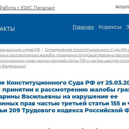
Актуал
Работа с ЮИС Легалакт
Главная
Кодексы
АКТЫ
И
ика высших судов РФ
|
Определение Конституционного Суда РФ от
ятии к рассмотрению жалобы гражданки Хлудовой Марины Васил
итуционных прав частью третьей статьи 155 и частью шестой стат
й Федерации"
 Конституционного Суда РФ от 25.03.20
 в принятии к рассмотрению жалобы гр
арины Васильевны на нарушение ее
нных прав частью третьей статьи 155 и
ьи 209 Трудового кодекса Российской 