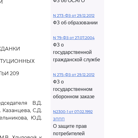
ФЗ об ОСАГО
И
N 273-ФЗ от 29.12.2012
ФЗ об образовании
N 79-ФЗ от 27.07.2004
ФЗ о
ЖДАНКИ
государственной
гражданской службе
ИТУЦИОННЫХ
ТЬИ 209
N 275-ФЗ от 29.12.2012
ФЗ о
государственном
оборонном заказе
седателя В.Д.
 Казанцева, С.Д.
N2300-1 от 07.02.1992
ельникова, Ю.Д.
ЗППП
О защите прав
потребителей
.В. Хлудовой к