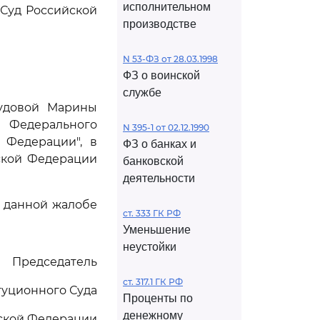
исполнительном
Суд Российской
производстве
N 53-ФЗ от 28.03.1998
ФЗ о воинской
службе
лудовой Марины
Федерального
N 395-1 от 02.12.1990
 Федерации", в
ФЗ о банках и
ской Федерации
банковской
деятельности
 данной жалобе
ст. 333 ГК РФ
Уменьшение
неустойки
Председатель
ст. 317.1 ГК РФ
туционного Суда
Проценты по
денежному
ской Федерации