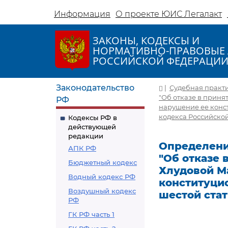
Информация
О проекте ЮИС Легалакт
ЗАКОНЫ, КОДЕКСЫ И
НОРМАТИВНО-ПРАВОВЫЕ 
РОССИЙСКОЙ ФЕДЕРАЦИ
Законодательство
|
Судебная практ
"Об отказе в прин
РФ
нарушение ее конст
кодекса Российско
Кодексы РФ в
действующей
редакции
Определение
АПК РФ
"Об отказе
Бюджетный кодекс
Хлудовой М
Водный кодекс РФ
конституцио
Воздушный кодекс
шестой стат
РФ
ГК РФ часть 1