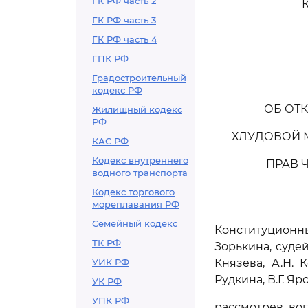
ГК РФ часть 2
ГК РФ часть 3
ГК РФ часть 4
ГПК РФ
Градостроительный
кодекс РФ
ОБ ОТ
Жилищный кодекс
РФ
ХЛУДОВОЙ 
КАС РФ
Кодекс внутреннего
ПРАВ Ч
водного транспорта
Кодекс торгового
мореплавания РФ
Семейный кодекс
Конституцион
ТК РФ
Зорькина, судей
УИК РФ
Князева, А.Н. 
Рудкина, В.Г. Яр
УК РФ
УПК РФ
рассмотрев во