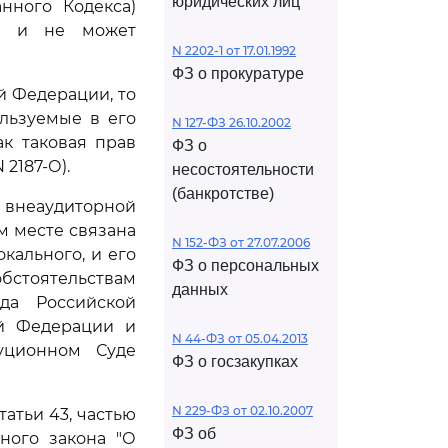
юридических лиц
нного Кодекса)
да и не может
N 2202-1 от 17.01.1992
ФЗ о прокуратуре
й Федерации, то
льзуемые в его
N 127-ФЗ 26.10.2002
к таковая прав
ФЗ о
 2187-О).
несостоятельности
(банкротстве)
 внеаудиторной
м месте связана
N 152-ФЗ от 27.07.2006
кального, и его
ФЗ о персональных
стоятельствам
данных
да Российской
й Федерации и
N 44-ФЗ от 05.04.2013
туционном Суде
ФЗ о госзакупках
N 229-ФЗ от 02.10.2007
атьи 43, частью
ФЗ об
ного закона "О