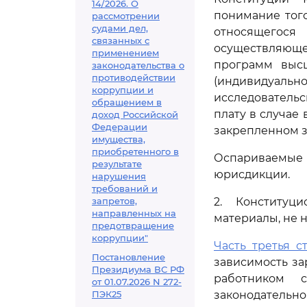
14/2026. О
понимание того
рассмотрении
судами дел,
относящегося 
связанных с
осуществляюще
применением
программ выс
законодательства о
противодействии
(индивидуально
коррупции и
исследователь
обращением в
плату в случае
доход Российской
Федерации
закрепленном з
имущества,
приобретенного в
Оспариваемы
результате
юрисдикции.
нарушения
требований и
запретов,
2. Конституц
направленных на
материалы, не 
предотвращение
коррупции"
Часть третья ст
Постановление
зависимость за
Президиума ВС РФ
работником с
от 01.07.2026 N 272-
ПЭК25
законодател