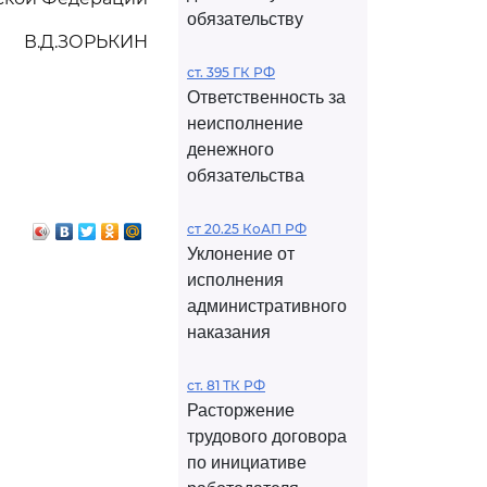
обязательству
В.Д.ЗОРЬКИН
ст. 395 ГК РФ
Ответственность за
неисполнение
денежного
обязательства
ст 20.25 КоАП РФ
Уклонение от
исполнения
административного
наказания
ст. 81 ТК РФ
Расторжение
трудового договора
по инициативе