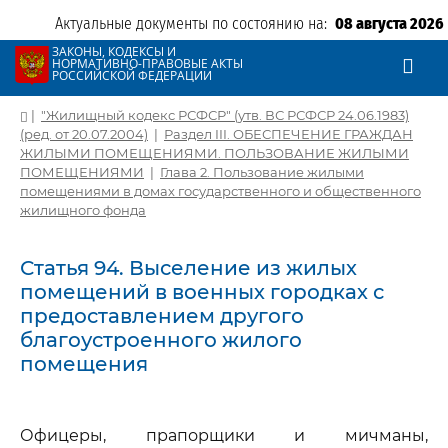
Актуальные документы по состоянию на:
08 августа 2026
ЗАКОНЫ, КОДЕКСЫ И
НОРМАТИВНО-ПРАВОВЫЕ АКТЫ
РОССИЙСКОЙ ФЕДЕРАЦИИ
|
"Жилищный кодекс РСФСР" (утв. ВС РСФСР 24.06.1983)
(ред. от 20.07.2004)
|
Раздел III. ОБЕСПЕЧЕНИЕ ГРАЖДАН
ЖИЛЫМИ ПОМЕЩЕНИЯМИ. ПОЛЬЗОВАНИЕ ЖИЛЫМИ
ПОМЕЩЕНИЯМИ
|
Глава 2. Пользование жилыми
помещениями в домах государственного и общественного
жилищного фонда
Статья 94. Выселение из жилых
помещений в военных городках с
предоставлением другого
благоустроенного жилого
помещения
Офицеры, прапорщики и мичманы,