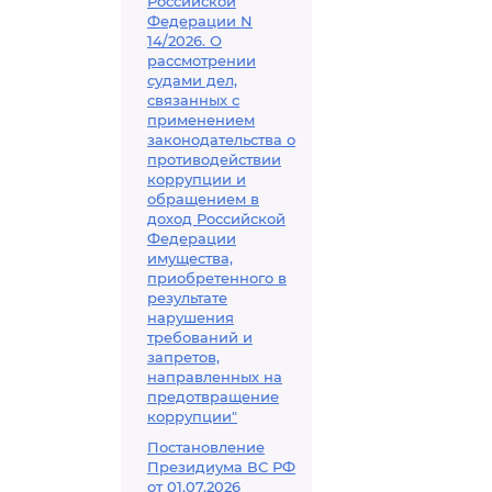
Российской
Федерации N
14/2026. О
рассмотрении
судами дел,
связанных с
применением
законодательства о
противодействии
коррупции и
обращением в
доход Российской
Федерации
имущества,
приобретенного в
результате
нарушения
требований и
запретов,
направленных на
предотвращение
коррупции"
Постановление
Президиума ВС РФ
от 01.07.2026