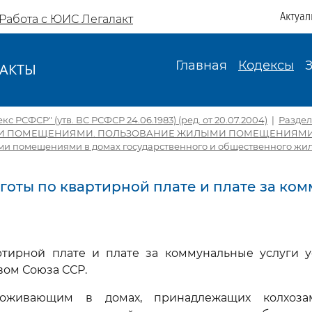
Актуал
Работа с ЮИС Легалакт
Главная
Кодексы
АКТЫ
И
 РСФСР" (утв. ВС РСФСР 24.06.1983) (ред. от 20.07.2004)
|
Раздел
И ПОМЕЩЕНИЯМИ. ПОЛЬЗОВАНИЕ ЖИЛЫМИ ПОМЕЩЕНИЯМ
и помещениями в домах государственного и общественного жи
Льготы по квартирной плате и плате за к
ртирной плате и плате за коммунальные услуги у
вом Союза ССР.
роживающим в домах, принадлежащих колхоза