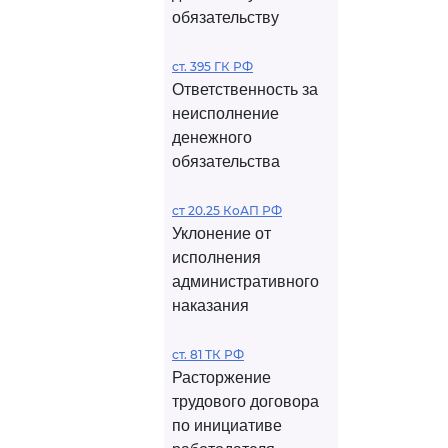
обязательству
ст. 395 ГК РФ
Ответственность за
неисполнение
денежного
обязательства
ст 20.25 КоАП РФ
Уклонение от
исполнения
административного
наказания
ст. 81 ТК РФ
Расторжение
трудового договора
по инициативе