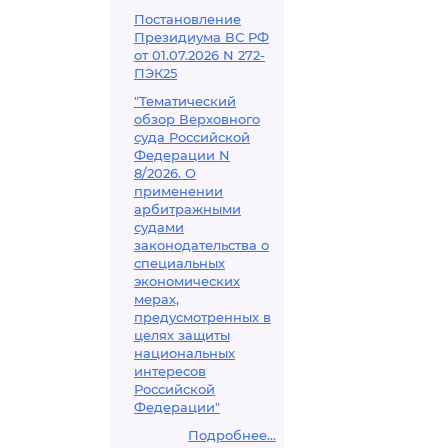
Постановление
Президиума ВС РФ
от 01.07.2026 N 272-
ПЭК25
"Тематический
обзор Верховного
суда Российской
Федерации N
8/2026. О
применении
арбитражными
судами
законодательства о
специальных
экономических
мерах,
предусмотренных в
целях защиты
национальных
интересов
Российской
Федерации"
Подробнее...