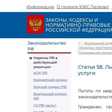
Информация
О проекте ЮИС Легалакт
ЗАКОНЫ, КОДЕКСЫ И
НОРМАТИВНО-ПРАВОВЫЕ 
РОССИЙСКОЙ ФЕДЕРАЦИ
Законодательство
|
"Жилищный кодекс
ГРАЖДАН ЖИЛЫМ
РФ
Пользование жилым
Кодексы РФ в
действующей
Статья 58. 
редакции
услуги
АПК РФ
Бюджетный кодекс
Водный кодекс РФ
Льготы по ква
Воздушный кодекс
законодательст
РФ
ГК РФ часть 1
Гражданам, п