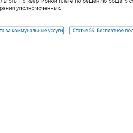
 льготы по квартирной плате по решению общего с
брания уполномоченных.
ата за коммунальные услуги
Статья 59. Бесплатное по
жилым помещением с от
освещением