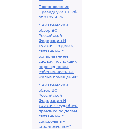
Постановление
Президиума ВС РФ
от 01.07.2026
"Тематический
обзор ВС
Российской
Федерации N
12/2026. По делам,
связанным с
оспариванием
сделок, повлекших
переход права
собственности на
жилые помещения"
"Тематический
обзор ВС
Российской
Федерации N
13/2026. О судебной
практике по делам,
связанным с
самовольным
строительством"