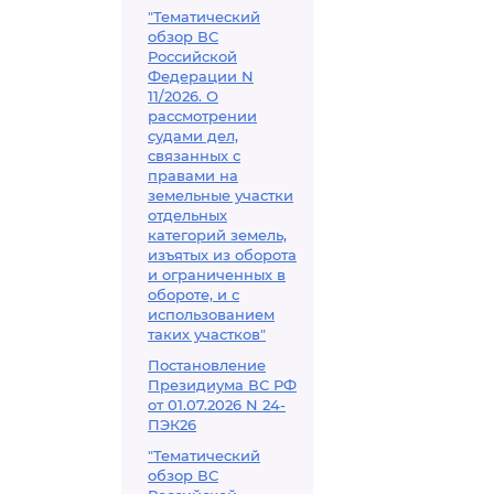
"Тематический
обзор ВС
Российской
Федерации N
11/2026. О
рассмотрении
судами дел,
связанных с
правами на
земельные участки
отдельных
категорий земель,
изъятых из оборота
и ограниченных в
обороте, и с
использованием
таких участков"
Постановление
Президиума ВС РФ
от 01.07.2026 N 24-
ПЭК26
"Тематический
обзор ВС