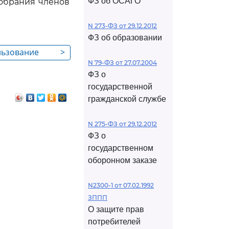
ФЗ об ОСАГО
обрания членов
N 273-ФЗ от 29.12.2012
ФЗ об образовании
льзование
>
N 79-ФЗ от 27.07.2004
оплением и
ФЗ о
государственной
гражданской службе
N 275-ФЗ от 29.12.2012
ФЗ о
государственном
оборонном заказе
N2300-1 от 07.02.1992
ЗППП
О защите прав
потребителей