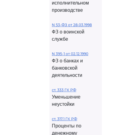
исполнительном
производстве
N 53-ФЗ от 28.03.1998
ФЗ о воинской
службе
N 395-1 от 02.12.1990
ФЗ о банках и
банковской
деятельности
ст. 333 ГК РФ
Уменьшение
неустойки
ст. 317.1 ГК РФ
Проценты по
денежному