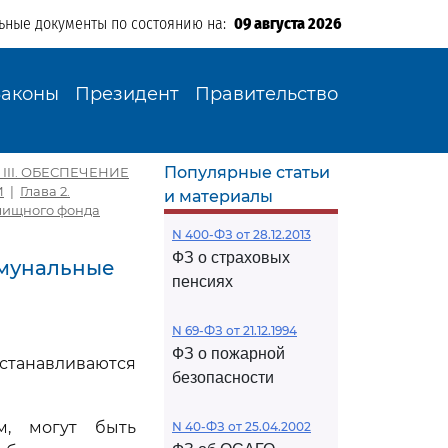
ьные документы по состоянию на:
09 августа 2026
Законы
Президент
Правительство
Популярные статьи
 III. ОБЕСПЕЧЕНИЕ
И
|
Глава 2.
и материалы
лищного фонда
N 400-ФЗ от 28.12.2013
ФЗ о страховых
оммунальные
пенсиях
N 69-ФЗ от 21.12.1994
ФЗ о пожарной
станавливаются
безопасности
м, могут быть
N 40-ФЗ от 25.04.2002