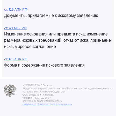
ст. 126 АПК РФ
Документы, прилагаемые к исковому заявлению
ст. 49 АПК РФ
Изменение основания или предмета иска, изменение
размера исковых требований, отказ от иска, признание
иска, мировое соглашение
ст. 125 АПК РФ
Форма и содержание искового заявления
(c) 2015-2026 ЮИС Легалакт
Юридическая информационная система "Легалакт - законы, кодексы и нормативно-
правовые акты Российской Федерации"
ООО "Инфра-Бит", г. Москва.
телефон +7 (910) 050-65-67
электронная почта: info@legalacts.ru
Политика по обработке персональных данных