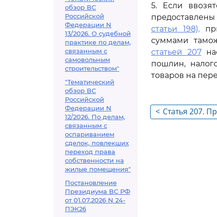
5. Если ввозя
обзор ВС
Российской
предоставлены 
Федерации N
статьи 198),
при
13/2026. О судебной
суммами тамож
практике по делам,
связанным с
статьей 207
нас
самовольным
пошлин, налог
строительством"
товаров на пере
"Тематический
обзор ВС
Российской
Федерации N
<
Статья 207. 
12/2026. По делам,
частичного о
связанным с
оспариванием
таможенных п
сделок, повлекших
продуктам пе
переход права
собственности на
жилые помещения"
Постановление
Президиума ВС РФ
от 01.07.2026 N 24-
ПЭК26