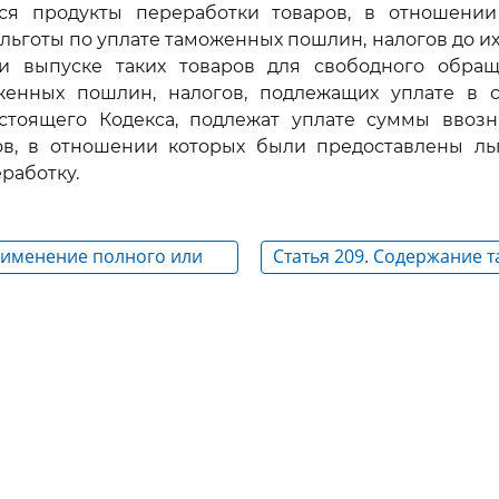
тся продукты переработки товаров, в отношени
льготы по уплате таможенных пошлин, налогов до их 
 выпуске таких товаров для свободного обращ
енных пошлин, налогов, подлежащих уплате в с
тоящего Кодекса, подлежат уплате суммы ввоз
ов, в отношении которых были предоставлены ль
работку.
Применение полного или
Статья 209. Содержание 
свобождения от уплаты
режима
ошлин, налогов к
реработки