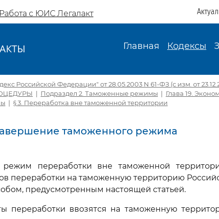
Актуа
Работа с ЮИС Легалакт
Главная
Кодексы
АКТЫ
И
кс Российской Федерации" от 28.05.2003 N 61-ФЗ (с изм. от 23.12.
ОЦЕДУРЫ
|
Подраздел 2. Таможенные режимы
|
Глава 19. Экон
мы
|
§ 3. Переработка вне таможенной территории
 Завершение таможенного режима
 режим переработки вне таможенной территор
тов переработки на таможенную территорию Россий
обом, предусмотренным настоящей статьей.
кты переработки ввозятся на таможенную террито