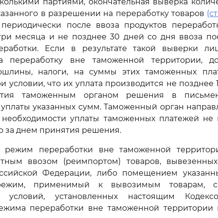
колькими партиями, окончательная выверка количе
казанного в разрешении на переработку товаров
(с
 периодически после ввоза продуктов переработ
три месяца и не позднее 30 дней со дня ввоза п
еработки. Если в результате такой выверки ли
а переработку вне таможенной территории, до
шлины, налоги, на суммы этих таможенных пл
и условии, что их уплата производится не позднее 
ятия таможенным органом решения в письме
уплаты указанных сумм. Таможенный орган направ
 необходимости уплаты таможенных платежей не 
о за днем принятия решения.
й режим переработки вне таможенной территор
тным ввозом (реимпортом) товаров, вывезенны
ссийской Федерации, либо помещением указанн
режим, применимый к вывозимым товарам, с
 условий, установленных настоящим Кодекс
ежима переработки вне таможенной территории