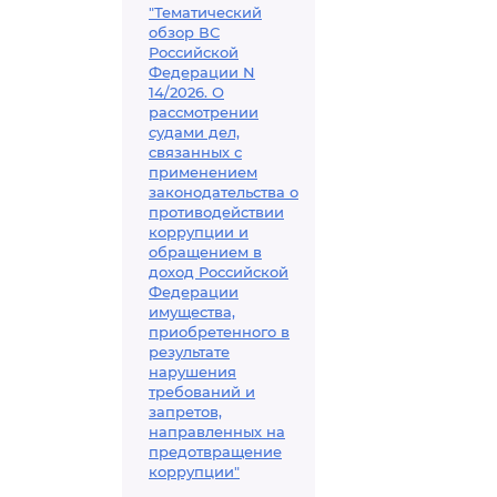
"Тематический
обзор ВС
Российской
Федерации N
14/2026. О
рассмотрении
судами дел,
связанных с
применением
законодательства о
противодействии
коррупции и
обращением в
доход Российской
Федерации
имущества,
приобретенного в
результате
нарушения
требований и
запретов,
направленных на
предотвращение
коррупции"