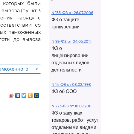
и которых были
вывоза (пункт 3
N 135-ФЗ от 26.07.2006
ения наряду с
ФЗ о защите
оответствии со
конкуренции
ных таможенных
готы до вывоза
N 99-ФЗ от 04.05.2011
ФЗ о
лицензировании
отдельных видов
таможенного
>
деятельности
N 14-ФЗ от 08.02.1998
ФЗ об ООО
N 223-ФЗ от 18.07.2011
ФЗ о закупках
товаров, работ, услуг
отдельными видами