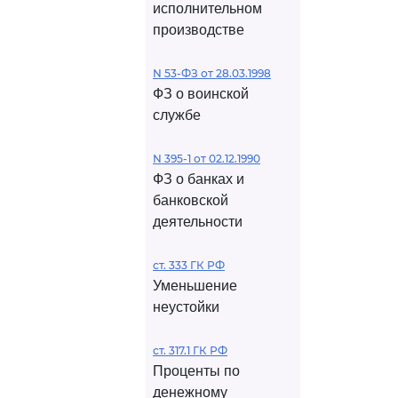
исполнительном
производстве
N 53-ФЗ от 28.03.1998
ФЗ о воинской
службе
N 395-1 от 02.12.1990
ФЗ о банках и
банковской
деятельности
ст. 333 ГК РФ
Уменьшение
неустойки
ст. 317.1 ГК РФ
Проценты по
денежному