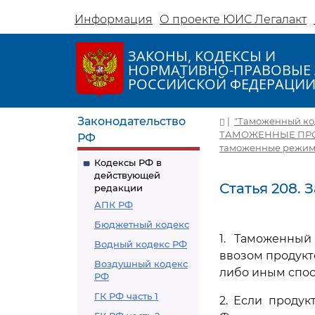
Информация
О проекте ЮИС Легалакт
ЗАКОНЫ, КОДЕКСЫ И
НОРМАТИВНО-ПРАВОВЫЕ 
РОССИЙСКОЙ ФЕДЕРАЦИ
Законодательство
|
"Таможенный коде
ТАМОЖЕННЫЕ ПР
РФ
таможенные режи
Кодексы РФ в
действующей
Статья 208.
редакции
АПК РФ
Бюджетный кодекс
1. Таможенный
Водный кодекс РФ
ввозом продук
Воздушный кодекс
либо иным спос
РФ
ГК РФ часть 1
2. Если проду