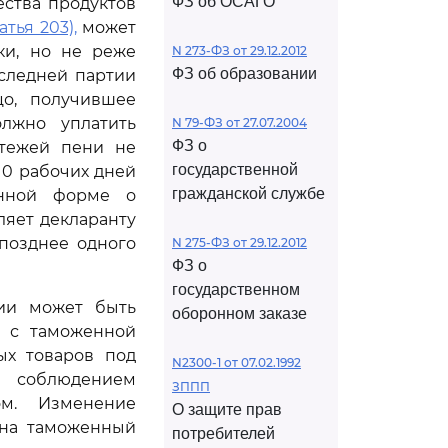
ФЗ об ОСАГО
ства продуктов
татья 203),
может
ки, но не реже
N 273-ФЗ от 29.12.2012
ФЗ об образовании
оследней партии
цо, получившее
лжно уплатить
N 79-ФЗ от 27.07.2004
ФЗ о
атежей пени не
государственной
10 рабочих дней
гражданской службе
нной форме о
ляет декларанту
позднее одного
N 275-ФЗ от 29.12.2012
ФЗ о
государственном
ии может быть
оборонном заказе
х с таможенной
ых товаров под
N2300-1 от 07.02.1992
 соблюдением
ЗППП
ом. Изменение
О защите прав
 на таможенный
потребителей