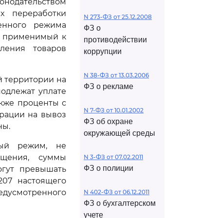
онодательством
х переработки
N 273-ФЗ от 25.12.2008
енного режима
ФЗ о
, применимый к
противодействии
вления товаров
коррупции
N 38-ФЗ от 13.03.2006
 территории на
ФЗ о рекламе
одлежат уплате
кже проценты с
N 7-ФЗ от 10.01.2002
арации на вывоз
ФЗ об охране
ны.
окружающей среды
ный режим, не
ащения, суммы
N 3-ФЗ от 07.02.2011
ФЗ о полиции
огут превышать
207 настоящего
редусмотренного
N 402-ФЗ от 06.12.2011
ФЗ о бухгалтерском
учете