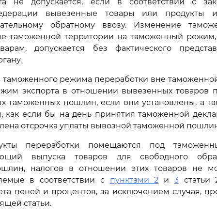
а не допускается, если в соответствии с зак
едерации вывезенные товары или продукты и
зательному обратному ввозу. Изменение тамож
не таможенной территории на таможенный режим
арам, допускается без фактического предста
гану.
 таможенного режима переработки вне таможенной
жим экспорта в отношении вывезенных товаров п
х таможенных пошлин, если они установлены, а та
, как если бы на день принятия таможенной декл
лена отсрочка уплаты вывозной таможенной пошли
укты переработки помещаются под таможен
ающий выпуска товаров для свободного обр
шлин, налогов в отношении этих товаров не м
яемые в соответствии с
пунктами 2
и
3
статьи 
чета пеней и процентов, за исключением случая, п
ящей статьи.