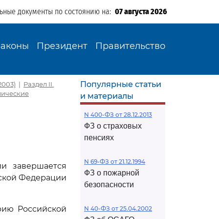
льные документы по состоянию на:
07 августа 2026
Законы
Президент
Правительство
Популярные статьи
2003)
|
Раздел II.
омические
и материалы
N 400-ФЗ от 28.12.2013
ФЗ о страховых
пенсиях
N 69-ФЗ от 21.12.1994
ии завершается
ФЗ о пожарной
ской Федерации
безопасности
рию Российской
N 40-ФЗ от 25.04.2002