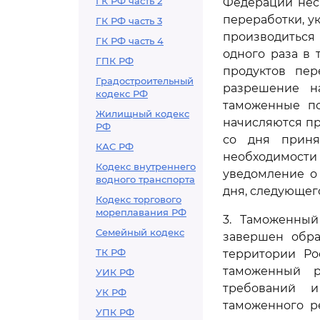
ГК РФ часть 2
Федерации нес
переработки, у
ГК РФ часть 3
производиться
ГК РФ часть 4
одного раза в 
ГПК РФ
продуктов пер
Градостроительный
разрешение н
кодекс РФ
таможенные по
Жилищный кодекс
начисляются пр
РФ
со дня прин
КАС РФ
необходимости 
Кодекс внутреннего
уведомление о
водного транспорта
дня, следующег
Кодекс торгового
мореплавания РФ
3. Таможенны
Семейный кодекс
завершен обра
ТК РФ
территории Ро
таможенный 
УИК РФ
требований и
УК РФ
таможенного р
УПК РФ