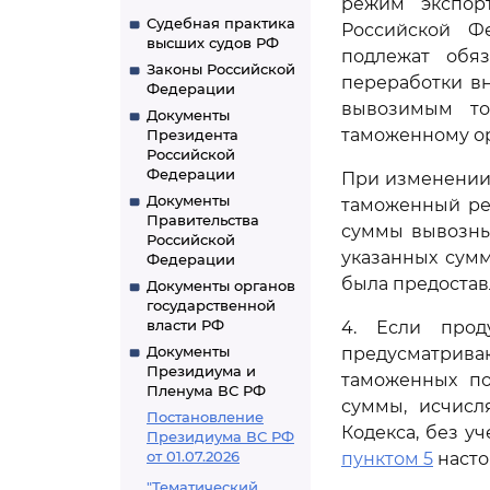
режим экспорт
Судебная практика
Российской Ф
высших судов РФ
подлежат обя
Законы Российской
переработки в
Федерации
вывозимым тов
Документы
таможенному ор
Президента
Российской
Федерации
При изменении
Документы
таможенный ре
Правительства
суммы вывозны
Российской
указанных сумм
Федерации
была предостав
Документы органов
государственной
власти РФ
4. Если прод
Документы
предусматрив
Президиума и
таможенных по
Пленума ВС РФ
суммы, исчисл
Постановление
Кодекса, без у
Президиума ВС РФ
от 01.07.2026
пунктом 5
насто
"Тематический