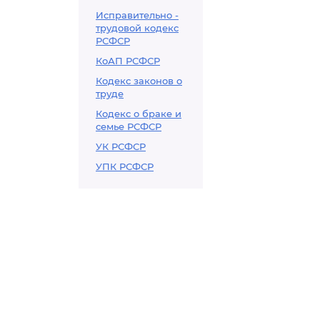
Исправительно -
трудовой кодекс
РСФСР
КоАП РСФСР
Кодекс законов о
труде
Кодекс о браке и
семье РСФСР
УК РСФСР
УПК РСФСР