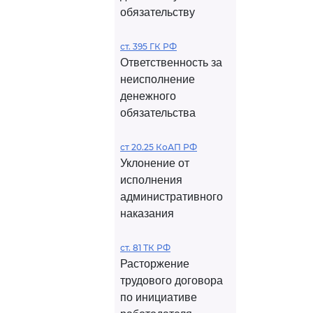
обязательству
ст. 395 ГК РФ
Ответственность за
неисполнение
денежного
обязательства
ст 20.25 КоАП РФ
Уклонение от
исполнения
административного
наказания
ст. 81 ТК РФ
Расторжение
трудового договора
по инициативе