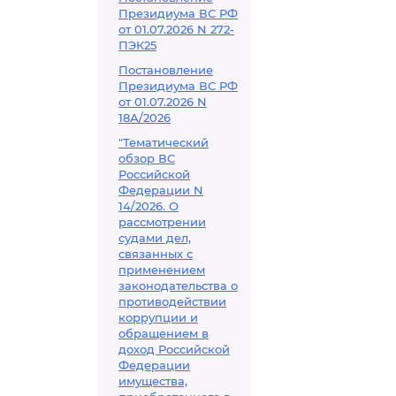
Президиума ВС РФ
от 01.07.2026 N 272-
ПЭК25
Постановление
Президиума ВС РФ
от 01.07.2026 N
18А/2026
"Тематический
обзор ВС
Российской
Федерации N
14/2026. О
рассмотрении
судами дел,
связанных с
применением
законодательства о
противодействии
коррупции и
обращением в
доход Российской
Федерации
имущества,