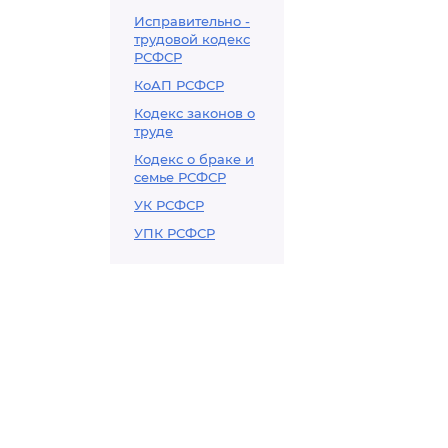
Исправительно -
трудовой кодекс
РСФСР
КоАП РСФСР
Кодекс законов о
труде
Кодекс о браке и
семье РСФСР
УК РСФСР
УПК РСФСР