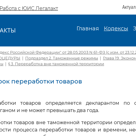
Актуа
Работа с ЮИС Легалакт
Главная
Кодексы
АКТЫ
И
кс Российской Федерации" от 28.05.2003 N 61-ФЗ (с изм. от 23.12.
ОЦЕДУРЫ
|
Подраздел 2. Таможенные режимы
|
Глава 19. Экон
мы
|
§ 3. Переработка вне таможенной территории
Срок переработки товаров
аботки товаров определяется декларантом по 
аном и не может превышать два года.
ботки товаров вне таможенной территории определ
ости процесса переработки товаров и времени, не