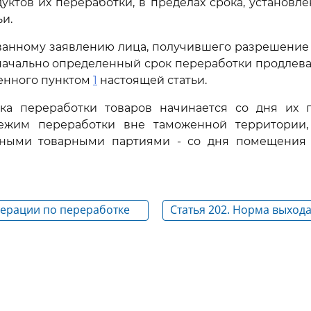
уктов их переработки, в пределах срока, установл
и.
ванному заявлению лица, получившего разрешение
начально определенный срок переработки продлева
ленного пунктом
1
настоящей статьи.
ока переработки товаров начинается со дня их
ежим переработки вне таможенной территории,
ьными товарными партиями - со дня помещения
перации по переработке
Статья 202. Норма выход
переработки в таможенн