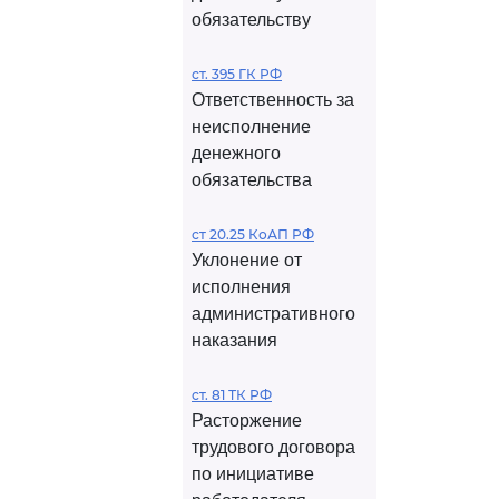
обязательству
ст. 395 ГК РФ
Ответственность за
неисполнение
денежного
обязательства
ст 20.25 КоАП РФ
Уклонение от
исполнения
административного
наказания
ст. 81 ТК РФ
Расторжение
трудового договора
по инициативе