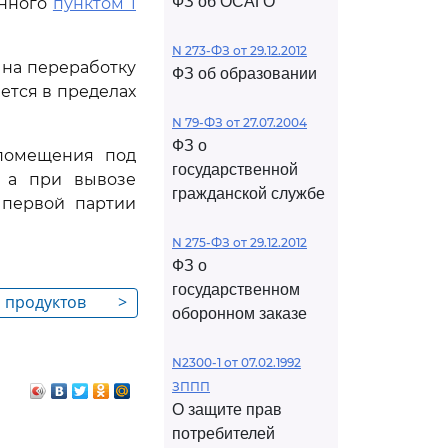
ФЗ об ОСАГО
енного
пунктом 1
N 273-ФЗ от 29.12.2012
 на переработку
ФЗ об образовании
ется в пределах
N 79-ФЗ от 27.07.2004
ФЗ о
 помещения под
государственной
 а при вывозе
гражданской службе
 первой партии
N 275-ФЗ от 29.12.2012
ФЗ о
государственном
а продуктов
>
оборонном заказе
ых целях
N2300-1 от 07.02.1992
ЗППП
О защите прав
потребителей