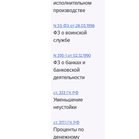
исполнительном
производстве
N 53-ФЗ от 28.03.1998
ФЗ о воинской
службе
N 395-1 от 02.12.1990
ФЗ о банках и
банковской
деятельности
ст. 333 ГК РФ
Уменьшение
неустойки
ст. 317.1 ГК РФ
Проценты по
денежному