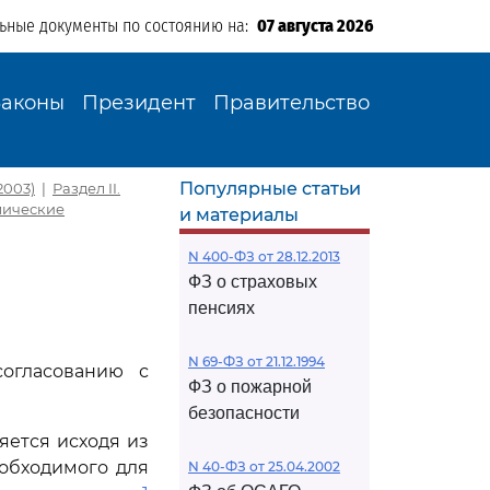
льные документы по состоянию на:
07 августа 2026
Законы
Президент
Правительство
Популярные статьи
2003)
|
Раздел II.
омические
и материалы
N 400-ФЗ от 28.12.2013
ФЗ о страховых
пенсиях
N 69-ФЗ от 21.12.1994
согласованию с
ФЗ о пожарной
безопасности
яется исходя из
обходимого для
N 40-ФЗ от 25.04.2002