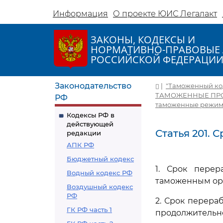
Информация
О проекте ЮИС Легалакт
ЗАКОНЫ, КОДЕКСЫ И
НОРМАТИВНО-ПРАВОВЫЕ 
РОССИЙСКОЙ ФЕДЕРАЦИ
Законодательство
|
"Таможенный коде
ТАМОЖЕННЫЕ ПР
РФ
таможенные режи
Кодексы РФ в
действующей
Статья 201. 
редакции
АПК РФ
Бюджетный кодекс
1. Срок перер
Водный кодекс РФ
таможенным орг
Воздушный кодекс
РФ
2. Срок перера
ГК РФ часть 1
продолжительн