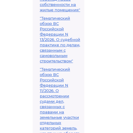
собственности на
жилые помещения"
"Тематический
обзор ВС
Российской
Федерации N
13/2026. О судебной
практике по делам,
связанным с
самовольным
строительством"
"Тематический
обзор ВС
Российской
Федерации N
11/2026. О
рассмотрении
судами дел,
связанных с
правами на
земельные участки
отдельных
категорий земель,