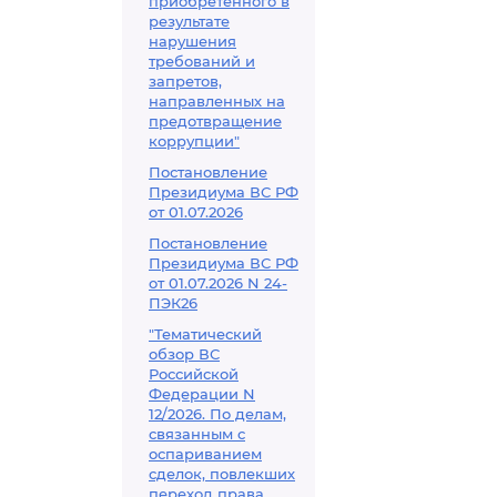
приобретенного в
результате
нарушения
требований и
запретов,
направленных на
предотвращение
коррупции"
Постановление
Президиума ВС РФ
от 01.07.2026
Постановление
Президиума ВС РФ
от 01.07.2026 N 24-
ПЭК26
"Тематический
обзор ВС
Российской
Федерации N
12/2026. По делам,
связанным с
оспариванием
сделок, повлекших
переход права