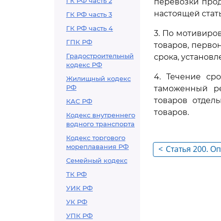
ГК РФ часть 2
перевозки прод
настоящей стать
ГК РФ часть 3
ГК РФ часть 4
3. По мотивиро
ГПК РФ
товаров, перво
Градостроительный
срока, установ
кодекс РФ
4. Течение ср
Жилищный кодекс
РФ
таможенный р
товаров отдел
КАС РФ
товаров.
Кодекс внутреннего
водного транспорта
Кодекс торгового
мореплавания РФ
<
Статья 200. О
Семейный кодекс
товаров
ТК РФ
УИК РФ
УК РФ
УПК РФ