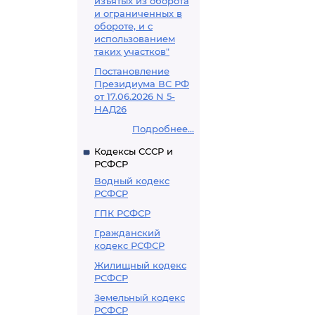
изъятых из оборота
и ограниченных в
обороте, и с
использованием
таких участков"
Постановление
Президиума ВС РФ
от 17.06.2026 N 5-
НАД26
Подробнее...
Кодексы СССР и
РСФСР
Водный кодекс
РСФСР
ГПК РСФСР
Гражданский
кодекс РСФСР
Жилищный кодекс
РСФСР
Земельный кодекс
РСФСР