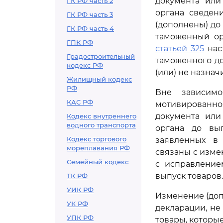
документа или
ГК РФ часть 2
органа сведен
ГК РФ часть 3
(дополнены) до
ГК РФ часть 4
таможенный ор
ГПК РФ
статьей 325
нас
Градостроительный
таможенного д
кодекс РФ
(или) не назна
Жилищный кодекс
РФ
Вне зависим
КАС РФ
мотивированн
документа или
Кодекс внутреннего
водного транспорта
органа до вып
Кодекс торгового
заявленных в 
мореплавания РФ
связаны с изме
Семейный кодекс
с исправление
выпуск товаров.
ТК РФ
УИК РФ
Изменение (доп
УК РФ
декларации, не
УПК РФ
товары, которы