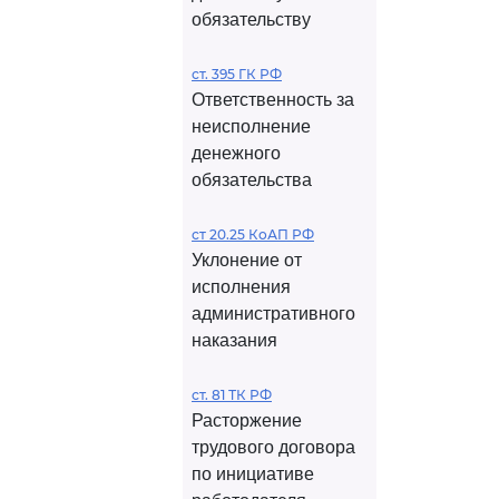
обязательству
ст. 395 ГК РФ
Ответственность за
неисполнение
денежного
обязательства
ст 20.25 КоАП РФ
Уклонение от
исполнения
административного
наказания
ст. 81 ТК РФ
Расторжение
трудового договора
по инициативе