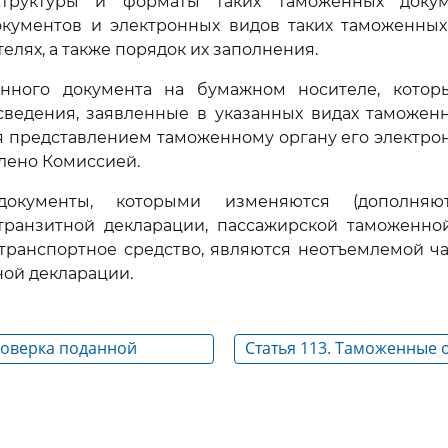
 структуры и форматы таких таможенных доку
окументов и электронных видов таких таможенных
елях, а также порядок их заполнения.
нного документа на бумажном носителе, кото
сведения, заявленные в указанных видах таможен
 представлением таможенному органу его электрон
лено Комиссией.
окументы, которыми изменяются (дополняют
транзитной декларации, пассажирской таможенно
транспортное средство, являются неотъемлемой ч
ой декларации.
роверка поданной
Статья 113. Таможенные 
екларации, таможенные
связанные с отзывом та
язанные с регистрацией
декларации, и порядок и
 в регистрации поданной