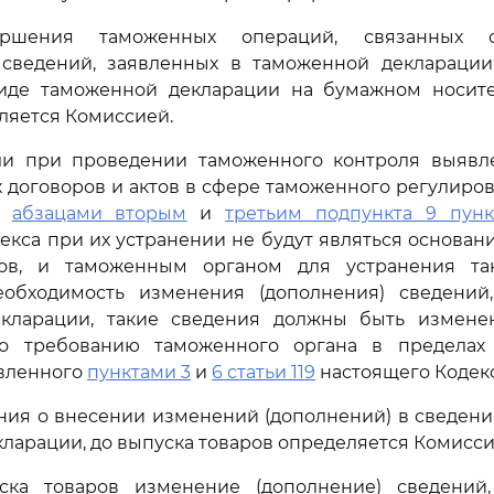
ершения таможенных операций, связанных 
 сведений, заявленных в таможенной декларации
иде таможенной декларации на бумажном носите
ляется Комиссией.
сли при проведении таможенного контроля выяв
договоров и актов в сфере таможенного регулиров
 с
абзацами вторым
и
третьим подпункта 9 пункт
екса при их устранении не будут являться основани
ров, и таможенным органом для устранения та
еобходимость изменения (дополнения) сведений
кларации, такие сведения должны быть измене
о требованию таможенного органа в пределах
овленного
пунктами 3
и
6 статьи 119
настоящего Кодекс
ия о внесении изменений (дополнений) в сведени
ларации, до выпуска товаров определяется Комисси
ска товаров изменение (дополнение) сведений