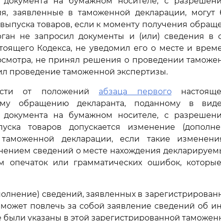
 документа на бумажном носителе, с разрешен
ия, заявленные в таможенной декларации, могут
 выпуска товаров, если к моменту получения обращ
ган не запросил документы и (или) сведения в с
тоящего Кодекса, не уведомил его о месте и врем
осмотра, не принял решения о проведении таможен
чил проведение таможенной экспертизы.
ости от положений
абзаца первого
настояще
ому обращению декларанта, поданному в виде
 документа на бумажном носителе, с разрешен
уска товаров допускается изменение (дополне
таможенной декларации, если такие изменени
нением сведений о месте нахождения декларируем
м опечаток или грамматических ошибок, которы
олнение) сведений, заявленных в зарегистрирова
 может повлечь за собой заявление сведений об ин
е были указаны в этой зарегистрированной таможен