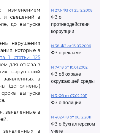
с изменением
N 273-ФЗ от 25.12.2008
, и сведений в
ФЗ о
ле, до выпуска
противодействии
коррупции
лены нарушения
N 38-ФЗ от 13.03.2006
ания, которые в
ФЗ о рекламе
а 1 статьи 125
ем для отказа в
N 7-ФЗ от 10.01.2002
ких нарушений
ФЗ об охране
, заявленных в
окружающей среды
ны (дополнены)
 срока выпуска
N 3-ФЗ от 07.02.2011
а.
ФЗ о полиции
я, заявленные в
N 402-ФЗ от 06.12.2011
ей.
ФЗ о бухгалтерском
, заявленных в
учете