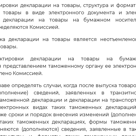
ировки декларации на товары, структура и формат
 товары в виде электронного документа и эле
и декларации на товары на бумажном носител
ределяются Комиссией.
вка декларации на товары является неотъемлемо
товары.
ектировки декларации на товары на бумаж
 представлением таможенному органу ее электрон
лено Комиссией.
раве определять случаи, когда после выпуска товар
ополнение) сведений, заявленных в транзитно
аможенной декларации и декларации на транспорт
лектронных видах таких таможенных деклараци
акже сроки и порядок внесения изменений (дополнен
таких таможенных декларациях, формы таможенн
няются (дополняются) сведения, заявленные в та