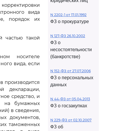
юридических лиц
 корректировки
ктронного вида
N 2202-1 от 17.01.1992
е, порядок их
ФЗ о прокуратуре
N 127-ФЗ 26.10.2002
й частью такой
ФЗ о
несостоятельности
ном носителе
(банкротстве)
ного вида, если
N 152-ФЗ от 27.07.2006
ФЗ о персональных
ов производится
данных
й декларации,
ное средство, и
N 44-ФЗ от 05.04.2013
й на бумажных
ФЗ о госзакупках
ий) в сведения,
ых документов,
N 229-ФЗ от 02.10.2007
ких таможенных
ФЗ об