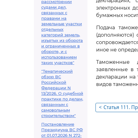
декларациях,
рассмотрении
судами дел,
электронных д
связанных с
бумажных носит
правами на
земельные участки
Подача таможе
отдельных
(дополняются) 
категорий земель,
изъятых из оборота
сопровождается
и ограниченных в
иное не опреде
обороте, и с
использованием
Таможенные д
таких участков"
заявленные в 
"Тематический
декларации на 
обзор ВС
Российской
видов таможенн
Федерации N
13/2026. О судебной
практике по делам,
связанным с
<
Статья 111. П
самовольным
таможенной д
строительством"
операции, св
Постановление
Президиума ВС РФ
либо отказом
от 01.07.2026 N 272-