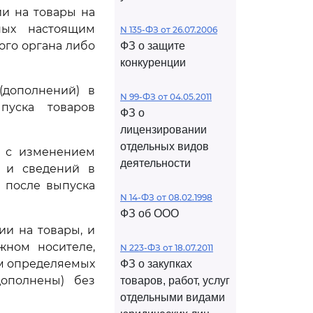
ии на товары на
ных настоящим
N 135-ФЗ от 26.07.2006
ого органа либо
ФЗ о защите
конкуренции
дополнений) в
N 99-ФЗ от 04.05.2011
пуска товаров
ФЗ о
лицензировании
отдельных видов
х с изменением
деятельности
, и сведений в
 после выпуска
N 14-ФЗ от 08.02.1998
ФЗ об ООО
ии на товары, и
жном носителе,
N 223-ФЗ от 18.07.2011
ем определяемых
ФЗ о закупках
дополнены) без
товаров, работ, услуг
отдельными видами