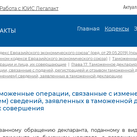
Актуа
Работа с ЮИС Легалакт
Главная
Кодексы
АКТЫ
И
кс Евразийского экономического союза" (ред. от 29.05.2019) (пр
нном кодексе Евразийского экономического союза)
|
Таможенны
ерации и лица, их совершающие
|
Глава 17. Таможенное деклари
ии, связанные с подачей, регистрацией и отзывом таможенной 
нением) сведений, заявленных в таможенной декларации
 Таможенные операции, связанные с изме
м) сведений, заявленных в таможенной 
х совершения
ованному обращению декларанта, поданному в вид