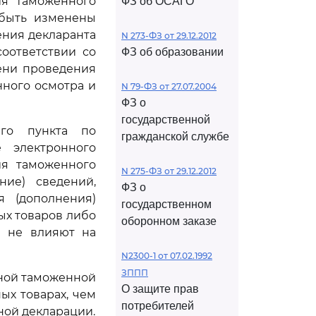
ия таможенного
ФЗ об ОСАГО
 быть изменены
ения декларанта
N 273-ФЗ от 29.12.2012
оответствии со
ФЗ об образовании
ени проведения
ного осмотра и
N 79-ФЗ от 27.07.2004
ФЗ о
государственной
го пункта по
гражданской службе
 электронного
ия таможенного
N 275-ФЗ от 29.12.2012
ние) сведений,
ФЗ о
я (дополнения)
государственном
ых товаров либо
оборонном заказе
е не влияют на
N2300-1 от 07.02.1992
ЗППП
нной таможенной
О защите прав
ых товарах, чем
потребителей
ной декларации.