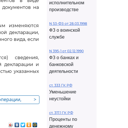
ментов в виде
исполнительном
 документов на
производстве
N 53-ФЗ от 28.03.1998
рым изменяются
ФЗ о воинской
ной декларации,
службе
ного вида, если
N 395-1 от 02.12.1990
ся) сведения,
ФЗ о банках и
й декларации и
банковской
астью указанных
деятельности
ст. 333 ГК РФ
Уменьшение
операции,
>
неустойки
моженной
ст. 317.1 ГК РФ
х совершения
Проценты по
денежному