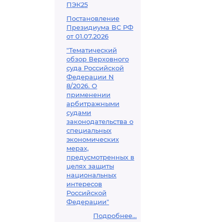
таможенной д
ПЭК25
совершения
Постановление
Президиума ВС РФ
от 01.07.2026
"Тематический
обзор Верховного
суда Российской
Федерации N
8/2026. О
применении
арбитражными
судами
законодательства о
специальных
экономических
мерах,
предусмотренных в
целях защиты
национальных
интересов
Российской
Федерации"
Подробнее...