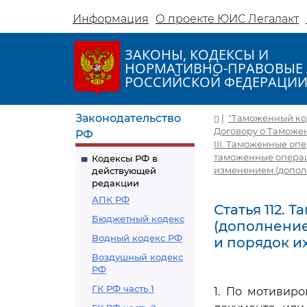
Информация
О проекте ЮИС Легалакт
ЗАКОНЫ, КОДЕКСЫ И
НОРМАТИВНО-ПРАВОВЫЕ 
РОССИЙСКОЙ ФЕДЕРАЦИ
Законодательство
|
"Таможенный коде
Договору о Таможе
РФ
III. Таможенные оп
таможенные операц
Кодексы РФ в
изменением (допол
действующей
редакции
АПК РФ
Статья 112.
Бюджетный кодекс
(дополнение
Водный кодекс РФ
и порядок и
Воздушный кодекс
РФ
ГК РФ часть 1
1. По мотивир