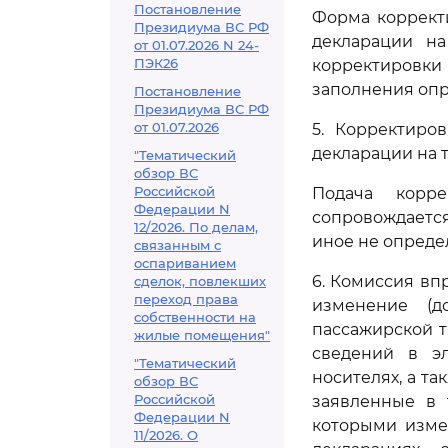
Постановление
Форма коррект
Президиума ВС РФ
декларации на
от 01.07.2026 N 24-
ПЭК26
корректировк
заполнения оп
Постановление
Президиума ВС РФ
от 01.07.2026
5. Корректиро
декларации на 
"Тематический
обзор ВС
Российской
Подача корр
Федерации N
сопровождается
12/2026. По делам,
иное не опреде
связанным с
оспариванием
6. Комиссия вп
сделок, повлекших
переход права
изменение (д
собственности на
пассажирской т
жилые помещения"
сведений в э
"Тематический
носителях, а т
обзор ВС
Российской
заявленные в 
Федерации N
которыми изме
11/2026. О