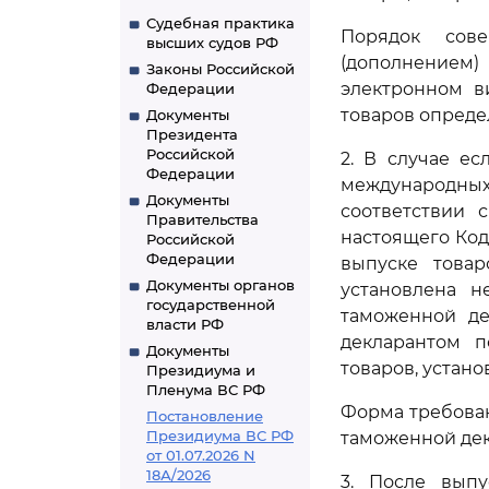
Судебная практика
Порядок сов
высших судов РФ
(дополнением)
Законы Российской
электронном в
Федерации
товаров опреде
Документы
Президента
Российской
2. В случае е
Федерации
международных 
Документы
соответствии
Правительства
настоящего Код
Российской
Федерации
выпуске това
Документы органов
установлена н
государственной
таможенной де
власти РФ
декларантом п
Документы
товаров, устан
Президиума и
Пленума ВС РФ
Форма требован
Постановление
Президиума ВС РФ
таможенной дек
от 01.07.2026 N
18А/2026
3. После выпу