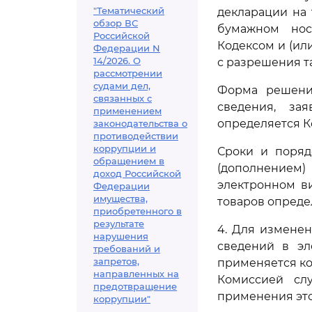
"Тематический
декларации на 
обзор ВС
бумажном нос
Российской
Кодексом и (ил
Федерации N
14/2026. О
с разрешения т
рассмотрении
судами дел,
Форма решени
связанных с
сведения, за
применением
определяется К
законодательства о
противодействии
коррупции и
Сроки и поряд
обращением в
(дополнением)
доход Российской
электронном в
Федерации
имущества,
товаров опреде
приобретенного в
результате
4. Для изменен
нарушения
сведений в эл
требований и
запретов,
применяется ко
направленных на
Комиссией слу
предотвращение
применения это
коррупции"