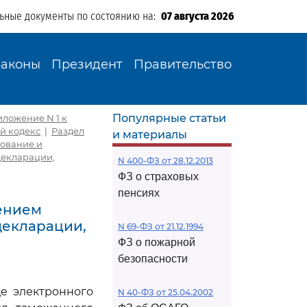
льные документы по состоянию на:
07 августа 2026
Законы
Президент
Правительство
Популярные статьи
иложение N 1 к
й кодекс
|
Раздел
и материалы
рование и
декларации,
N 400-ФЗ от 28.12.2013
ФЗ о страховых
пенсиях
нением
декларации,
N 69-ФЗ от 21.12.1994
ФЗ о пожарной
безопасности
е электронного
N 40-ФЗ от 25.04.2002