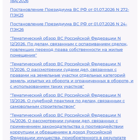
18А/2026
Постановление Президиума ВС РФ от 01.07.2026 N 272-
ПЭК25
Постановление Президиума ВС РФ от 01.07.2026 N 24-
ПЭК26
"Тематический обзор ВС Российской Федерации N
12/2026. По делам, связанным с оспариванием сделок,
повлекших переход права собственности на жилые
помещения"
"Тематический обзор ВС Российской Федерации N
11/2026. О рассмотрении судами дел, связанных с
правами на земельные участки отдельных категорий
земель, изъятых из оборота и ограниченных в обороте, и
с использованием таких участков"
"Тематический обзор ВС Российской Федерации N
13/2026. О судебной практике по делам, связанным с
самовольным строительством"
"Тематический обзор ВС Российской Федерации N
14/2026. О рассмотрении судами дел, связанных с
применением законодательства о противодействии
коррупции и обращением в доход Российской
Федерации имущества, приобретенного в результате