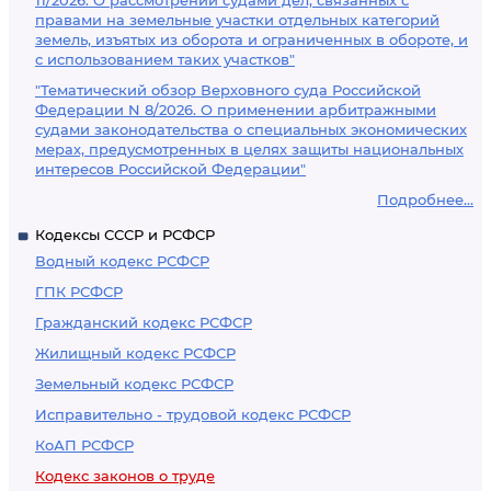
11/2026. О рассмотрении судами дел, связанных с
правами на земельные участки отдельных категорий
земель, изъятых из оборота и ограниченных в обороте, и
с использованием таких участков"
"Тематический обзор Верховного суда Российской
Федерации N 8/2026. О применении арбитражными
судами законодательства о специальных экономических
мерах, предусмотренных в целях защиты национальных
интересов Российской Федерации"
Подробнее...
Кодексы СССР и РСФСР
Водный кодекс РСФСР
ГПК РСФСР
Гражданский кодекс РСФСР
Жилищный кодекс РСФСР
Земельный кодекс РСФСР
Исправительно - трудовой кодекс РСФСР
КоАП РСФСР
Кодекс законов о труде