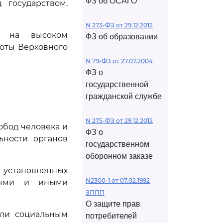
ФЗ об ОСАГО
 государством,
N 273-ФЗ от 29.12.2012
и на высоком
ФЗ об образовании
оты Верховного
N 79-ФЗ от 27.07.2004
ФЗ о
государственной
гражданской службе
N 275-ФЗ от 29.12.2012
вобод человека и
ФЗ о
ьности органов
государственном
оборонном заказе
 установленных
N2300-1 от 07.02.1992
ьными и иными
ЗППП
О защите прав
или социальным
потребителей