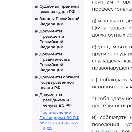
группам и орг
Судебная практика
профессиональн
высших судов РФ
Законы Российской
д) исключать д
Федерации
(финансовых) 
Документы
должностных об
Президента
Российской
е) уведомлять 
Федерации
другие государ
Документы
Правительства
служащему как
Российской
правонарушени
Федерации
Документы органов
ж) соблюдать 
государственной
исполнять обяз
власти РФ
Документы
з) соблюдать н
Президиума и
Пленума ВС РФ
деятельность р
Постановление
и) соблюдать 
Президиума ВС РФ
от 01.07.2026 N 272-
поведения, у
ПЭК25
Правилами
пове