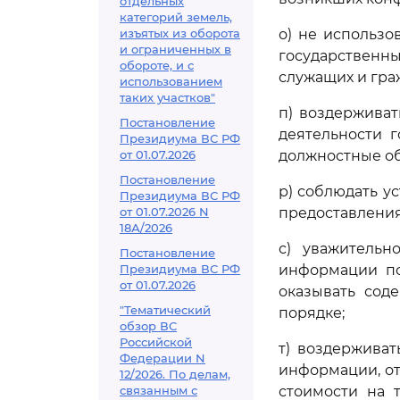
отдельных
категорий земель,
изъятых из оборота
о) не использо
и ограниченных в
государственн
обороте, и с
служащих и гра
использованием
таких участков"
п) воздержива
Постановление
деятельности г
Президиума ВС РФ
от 01.07.2026
должностные об
Постановление
р) соблюдать у
Президиума ВС РФ
от 01.07.2026 N
предоставлени
18А/2026
с) уважительн
Постановление
Президиума ВС РФ
информации по
от 01.07.2026
оказывать сод
"Тематический
порядке;
обзор ВС
Российской
т) воздерживат
Федерации N
информации, от
12/2026. По делам,
связанным с
стоимости на 