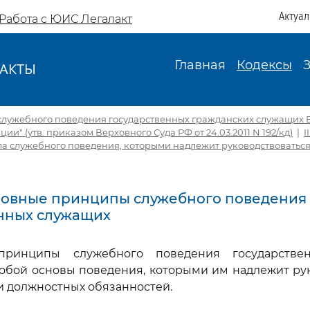
Актуа
Работа с ЮИС Легалакт
Главная
Кодексы
АКТЫ
И
 служебного поведения государственных гражданских служащих 
и" (утв. приказом Верховного Суда РФ от 24.03.2011 N 192/кд)
|
I
а служебного поведения, которыми надлежит руководствоватьс
сновные принципы служебного поведения
нных служащих
принципы служебного поведения государстве
обой основы поведения, которыми им надлежит ру
 должностных обязанностей.