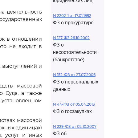
юридических лиц
на деятельность
N 2202-1 от 17.01.1992
осударственных
ФЗ о прокуратуре
N 127-ФЗ 26.10.2002
ок в отношении
ФЗ о
это не входит в
несостоятельности
(банкротстве)
х выступлений и
N 152-ФЗ от 27.07.2006
ФЗ о персональных
едств массовой
данных
 Суда, а также
 установленном
N 44-ФЗ от 05.04.2013
ФЗ о госзакупках
дствах массовой
N 229-ФЗ от 02.10.2007
ежных единицах)
ФЗ об
, услуг и иных