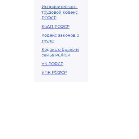
Исправительно -
трудовой кодекс
РСФСР
КоАП РСФСР
Кодекс законов о
труде
Кодекс о браке и
семье РСФСР
УК РСФСР
УПК РСФСР