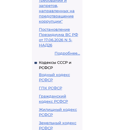
требований и
запретов,
направленных на
предотвращение
коррупции"
Постановление
Президиума ВС РФ
от 17.06.2026 N 5-
НАД26
Подробнее...
Кодексы СССР и
РСФСР
Водный кодекс
РСФСР
ГПК РСФСР
Гражданский
кодекс РСФСР
Жилищный кодекс
РСФСР
Земельный кодекс
РСФСР