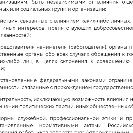
анизациям, быть независимыми от влияния отде
ых или социальных групп и организаций;
ействия, связанные с влиянием каких-либо личных
и иных интересов, препятствующих добросовестн
язанностей;
представителя нанимателя (работодателя), органы 
ственные органы обо всех случаях обращения к г
их-либо лиц в целях склонения к совершению
й;
установленные федеральными законами ограниче
анности, связанные с прохождением государственно
ейтральность, исключающую возможность влияния 
ешений политических партий, иных общественных о
нормы служебной, профессиональной этики и пр
становленные нормативными актами Российск
дения работников аппарата суда (утвержденными 