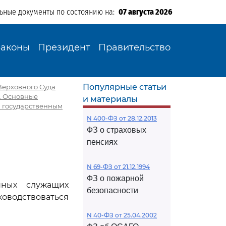
льные документы по состоянию на:
07 августа 2026
Законы
Президент
Правительство
Популярные статьи
Верховного Суда
I. Основные
и материалы
я государственным
N 400-ФЗ от 28.12.2013
ФЗ о страховых
пенсиях
N 69-ФЗ от 21.12.1994
ФЗ о пожарной
нных служащих
безопасности
ководствоваться
N 40-ФЗ от 25.04.2002