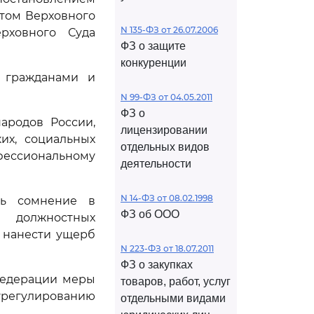
нтом Верховного
N 135-ФЗ от 26.07.2006
рховного Суда
ФЗ о защите
конкуренции
с гражданами и
N 99-ФЗ от 04.05.2011
ФЗ о
ародов России,
лицензировании
их, социальных
отдельных видов
фессиональному
деятельности
N 14-ФЗ от 08.02.1998
ть сомнение в
ФЗ об ООО
 должностных
х нанести ущерб
N 223-ФЗ от 18.07.2011
ФЗ о закупках
Федерации меры
товаров, работ, услуг
регулированию
отдельными видами