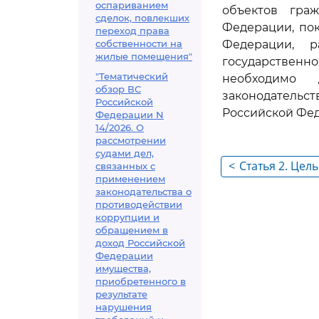
оспариванием
объектов гра
сделок, повлекших
Федерации, по
переход права
собственности на
Федерации, р
жилые помещения"
государственн
"Тематический
необходимо
обзор ВС
законодатель
Российской
Российской Фед
Федерации N
14/2026. О
рассмотрении
судами дел,
<
Статья 2. Цел
связанных с
применением
законодательства о
противодействии
коррупции и
обращением в
доход Российской
Федерации
имущества,
приобретенного в
результате
нарушения