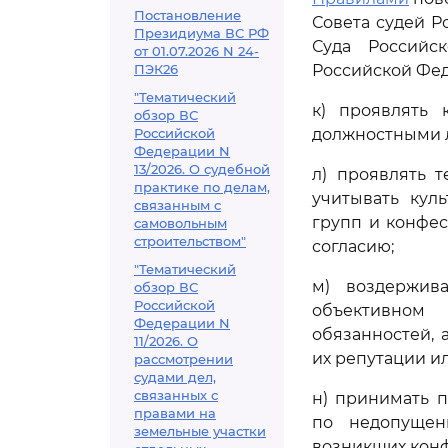
Постановление
Совета судей Р
Президиума ВС РФ
Суда Российс
от 01.07.2026 N 24-
ПЭК26
Российской Фе
"Тематический
к) проявлять 
обзор ВС
Российской
должностными 
Федерации N
13/2026. О судебной
л) проявлять 
практике по делам,
учитывать кул
связанным с
групп и конфе
самовольным
строительством"
согласию;
"Тематический
м) воздержив
обзор ВС
Российской
объективном
Федерации N
обязанностей, 
11/2026. О
их репутации ил
рассмотрении
судами дел,
связанных с
н) принимать 
правами на
по недопущен
земельные участки
возникших конф