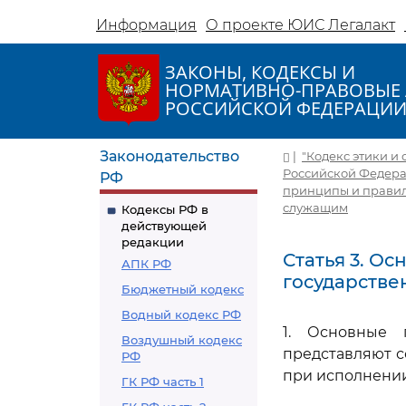
Информация
О проекте ЮИС Легалакт
ЗАКОНЫ, КОДЕКСЫ И
НОРМАТИВНО-ПРАВОВЫЕ 
РОССИЙСКОЙ ФЕДЕРАЦИ
Законодательство
|
"Кодекс этики и
Российской Федераци
РФ
принципы и правил
служащим
Кодексы РФ в
действующей
редакции
Статья 3. О
АПК РФ
государстве
Бюджетный кодекс
Водный кодекс РФ
1. Основные 
Воздушный кодекс
представляют с
РФ
при исполнении
ГК РФ часть 1