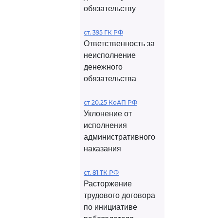
обязательству
ст. 395 ГК РФ
Ответственность за
неисполнение
денежного
обязательства
ст 20.25 КоАП РФ
Уклонение от
исполнения
административного
наказания
ст. 81 ТК РФ
Расторжение
трудового договора
по инициативе