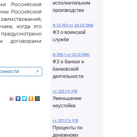
исполнительном
ми Российской
производстве
емы Российской
аимствований,
N 53-ФЗ от 28.03.1998
аев, когда это
ФЗ о воинской
едусмотрено
службе
ми договорами
N 395-1 от 02.12.1990
ФЗ о банках и
банковской
конности
>
деятельности
ст. 333 ГК РФ
Уменьшение
неустойки
ст. 317.1 ГК РФ
Проценты по
денежному