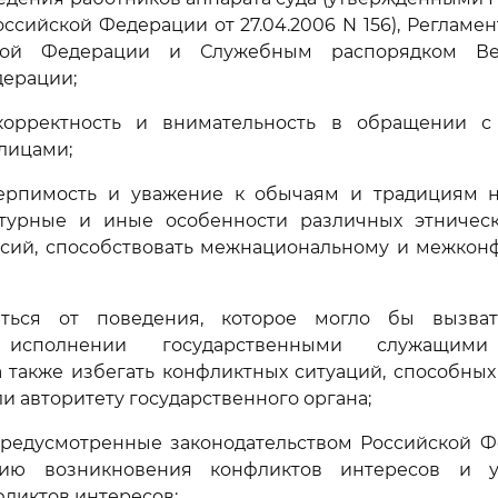
оссийской Федерации от 27.04.2006 N 156), Регламе
кой Федерации и Служебным распорядком Ве
дерации;
корректность и внимательность в обращении 
лицами;
терпимость и уважение к обычаям и традициям н
ьтурные и иные особенности различных этническ
ссий, способствовать межнациональному и межкон
аться от поведения, которое могло бы вызва
 исполнении государственными служащими
а также избегать конфликтных ситуаций, способны
и авторитету государственного органа;
предусмотренные законодательством Российской 
ию возникновения конфликтов интересов и у
ликтов интересов;