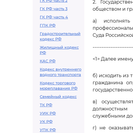
ГК РФ часть 2
2. Государств
ГК РФ часть 3
обществом и гр
ГК РФ часть 4
а) исполнят
ГПК РФ
профессиональ
Градостроительный
Суда Российско
кодекс РФ
----------------------
Жилищный кодекс
РФ
<1> Далее имену
КАС РФ
Кодекс внутреннего
водного транспорта
б) исходить из 
гражданина оп
Кодекс торгового
мореплавания РФ
государственно
Семейный кодекс
в) осуществля
ТК РФ
должностным 
УИК РФ
служебными док
УК РФ
г) не оказыва
УПК РФ