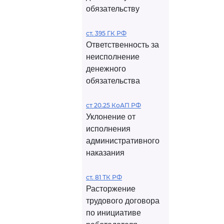
обязательству
ст. 395 ГК РФ
Ответственность за
неисполнение
денежного
обязательства
ст 20.25 КоАП РФ
Уклонение от
исполнения
административного
наказания
ст. 81 ТК РФ
Расторжение
трудового договора
по инициативе