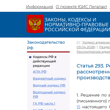
Информация
О проекте ЮИС Легалакт
ЗАКОНЫ, КОДЕКСЫ И
НОРМАТИВНО-ПРАВОВЫЕ 
РОССИЙСКОЙ ФЕДЕРАЦИ
Законодательство
|
"Кодекс админис
09.04.2026)
|
Разде
РФ
Рассмотрение адми
Кодексы РФ в
действующей
Статья 293.
редакции
рассмотренн
АПК РФ
производст
Бюджетный кодекс
Водный кодекс РФ
Воздушный кодекс
1. Решение по
РФ
(письменного) 
ГК РФ часть 1
15
настоящего К