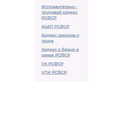
Исправительно -
трудовой кодекс
РСФСР
КоАП РСФСР
Кодекс законов о
труде
Кодекс о браке и
семье РСФСР
УК РСФСР
УПК РСФСР