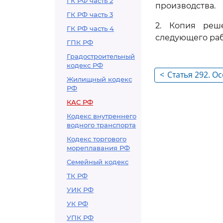
ГК РФ часть 2
производства.
ГК РФ часть 3
2. Копия реш
ГК РФ часть 4
следующего раб
ГПК РФ
Градостроительный
кодекс РФ
<
Статья 292. 
Жилищный кодекс
(письменного
РФ
администрат
КАС РФ
Кодекс внутреннего
водного транспорта
Кодекс торгового
мореплавания РФ
Семейный кодекс
ТК РФ
УИК РФ
УК РФ
УПК РФ