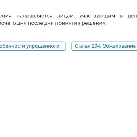
ения направляется лицам, участвующим в дел
очего дня после дня принятия решения.
Особенности упрощенного
Статья 294. Обжаловани
) производства по
суда, принятого в порядк
ивным делам
упрощенного (письменно
производства