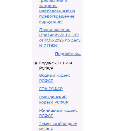
требований и
запретов,
направленных на
предотвращение
коррупции"
Постановление
Президиума ВС РФ
от 17.06.2026 по делу
N 7-ПВ26
Подробнее...
Кодексы СССР и
РСФСР
Водный кодекс
РСФСР
ГПК РСФСР
Гражданский
кодекс РСФСР
Жилищный кодекс
РСФСР
Земельный кодекс
РСФСР