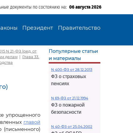
ьные документы по состоянию на:
06 августа 2026
Законы
Президент
Правительство
Популярные статьи
5 N 21-ФЗ (ред. от
ым делам
|
Глава 33.
и материалы
одства
N 400-ФЗ от 28.12.2013
ФЗ о страховых
пенсиях
го)
N 69-ФЗ от 21.12.1994
ФЗ о пожарной
безопасности
ке упрощенного
новленных
главой
N 40-ФЗ от 25.04.2002
 (письменного)