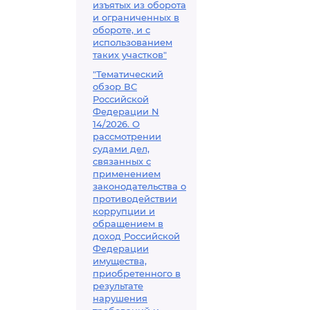
изъятых из оборота
и ограниченных в
обороте, и с
использованием
таких участков"
"Тематический
обзор ВС
Российской
Федерации N
14/2026. О
рассмотрении
судами дел,
связанных с
применением
законодательства о
противодействии
коррупции и
обращением в
доход Российской
Федерации
имущества,
приобретенного в
результате
нарушения