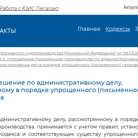
Актуал
Работа с ЮИС Легалакт
Главная
Кодексы
АКТЫ
И
тративного судопроизводства Российской Федерации" от 08.03.201
л V. Упрощенное (письменное) производство по административн
нистративных дел в порядке упрощенного (письменного) произв
 Решение по административному делу,
ому в порядке упрощенного (письменно
ва
 административному делу, рассмотренному в поряд
производства, принимается с учетом правил, уста
одекса и соответствующих существу упрощенного