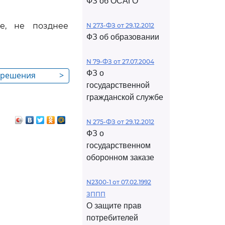
ФЗ об ОСАГО
е, не позднее
N 273-ФЗ от 29.12.2012
ФЗ об образовании
N 79-ФЗ от 27.07.2004
ФЗ о
е решения
>
государственной
е
гражданской службе
го)
N 275-ФЗ от 29.12.2012
ФЗ о
государственном
оборонном заказе
N2300-1 от 07.02.1992
ЗППП
О защите прав
потребителей