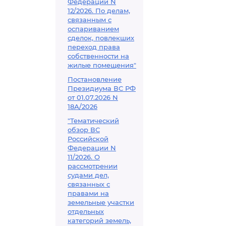
Федерации N
12/2026. По делам,
связанным с
оспариванием
сделок, повлекших
переход права
собственности на
жилые помещения"
Постановление
Президиума ВС РФ
от 01.07.2026 N
18А/2026
"Тематический
обзор ВС
Российской
Федерации N
11/2026. О
рассмотрении
судами дел,
связанных с
правами на
земельные участки
отдельных
категорий земель,