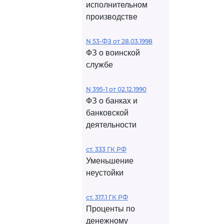
исполнительном
производстве
N 53-ФЗ от 28.03.1998
ФЗ о воинской
службе
N 395-1 от 02.12.1990
ФЗ о банках и
банковской
деятельности
ст. 333 ГК РФ
Уменьшение
неустойки
ст. 317.1 ГК РФ
Проценты по
денежному