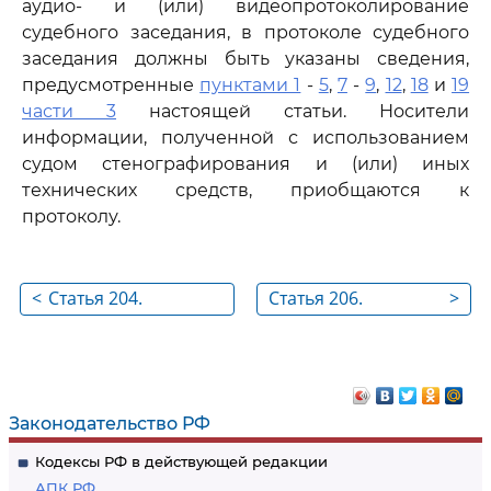
аудио- и (или) видеопротоколирование
судебного заседания, в протоколе судебного
заседания должны быть указаны сведения,
предусмотренные
пунктами 1
-
5
,
7
-
9
,
12
,
18
и
19
части 3
настоящей статьи. Носители
информации, полученной с использованием
судом стенографирования и (или) иных
технических средств, приобщаются к
протоколу.
<
Статья 204.
Статья 206.
>
Обязательность
Составление
ведения протокола
протокола
Законодательство РФ
Кодексы РФ в действующей редакции
АПК РФ