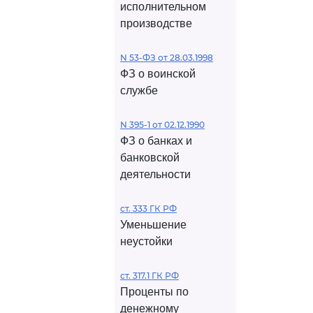
исполнительном
производстве
N 53-ФЗ от 28.03.1998
ФЗ о воинской
службе
N 395-1 от 02.12.1990
ФЗ о банках и
банковской
деятельности
ст. 333 ГК РФ
Уменьшение
неустойки
ст. 317.1 ГК РФ
Проценты по
денежному