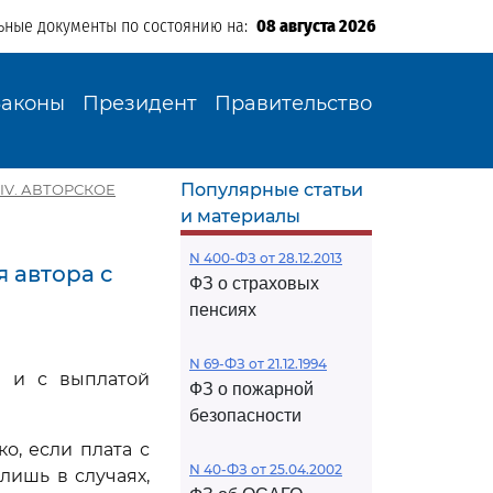
ьные документы по состоянию на:
08 августа 2026
Законы
Президент
Правительство
Популярные статьи
 IV. АВТОРСКОЕ
и материалы
N 400-ФЗ от 28.12.2013
 автора с
ФЗ о страховых
пенсиях
N 69-ФЗ от 21.12.1994
и и с выплатой
ФЗ о пожарной
безопасности
о, если плата с
N 40-ФЗ от 25.04.2002
лишь в случаях,