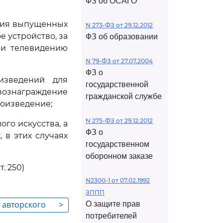
ФЗ об ОСАГО
ения выпущенных
N 273-ФЗ от 29.12.2012
е устройство, за
ФЗ об образовании
ли телевидению
N 79-ФЗ от 27.07.2004
ФЗ о
изведений для
государственной
вознаграждение
гражданской службе
роизведение;
N 275-ФЗ от 29.12.2012
го искусства, а
ФЗ о
в этих случаях
государственном
оборонном заказе
. 250)
N2300-1 от 07.02.1992
ЗППП
я авторского
>
О защите прав
потребителей