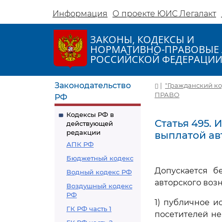
Информация
О проекте ЮИС Легалакт
ЗАКОНЫ, КОДЕКСЫ И
НОРМАТИВНО-ПРАВОВЫЕ 
РОССИЙСКОЙ ФЕДЕРАЦИ
Законодательство
|
"Гражданский коде
ПРАВО
РФ
Кодексы РФ в
Статья 495.
действующей
редакции
выплатой ав
АПК РФ
Бюджетный кодекс
Допускается б
Водный кодекс РФ
авторского воз
Воздушный кодекс
РФ
1) публичное и
ГК РФ часть 1
посетителей не