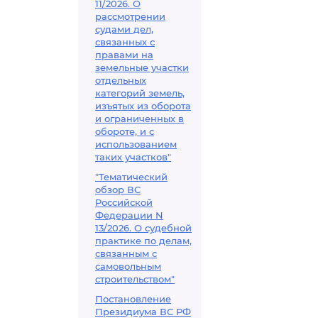
11/2026. О
рассмотрении
судами дел,
связанных с
правами на
земельные участки
отдельных
категорий земель,
изъятых из оборота
и ограниченных в
обороте, и с
использованием
таких участков"
"Тематический
обзор ВС
Российской
Федерации N
13/2026. О судебной
практике по делам,
связанным с
самовольным
строительством"
Постановление
Президиума ВС РФ