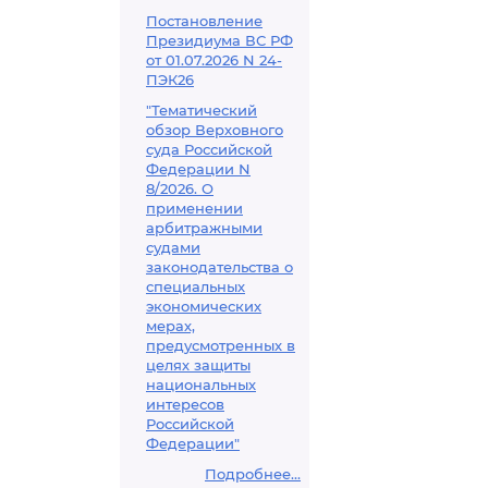
Постановление
Президиума ВС РФ
от 01.07.2026 N 24-
ПЭК26
"Тематический
обзор Верховного
суда Российской
Федерации N
8/2026. О
применении
арбитражными
судами
законодательства о
специальных
экономических
мерах,
предусмотренных в
целях защиты
национальных
интересов
Российской
Федерации"
Подробнее...