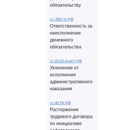
обязательству
ст. 395 ГК РФ
Ответственность за
неисполнение
денежного
обязательства
ст 20.25 КоАП РФ
Уклонение от
исполнения
административного
наказания
ст. 81 ТК РФ
Расторжение
трудового договора
по инициативе