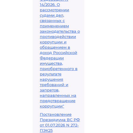
14/2026. О
рассмотрении
судами дел,
связанных с
применением
законодательства о
противодействии
коррупции и
обращением в
доход Российской
Федерации
имущества,
приобретенного в
результате
нарушения
требований и
запретов,
направленных на
предотвращение
коррупции"
Постановление
Президиума ВС РФ
от 01.07.2026 N 272-
ПЭК25