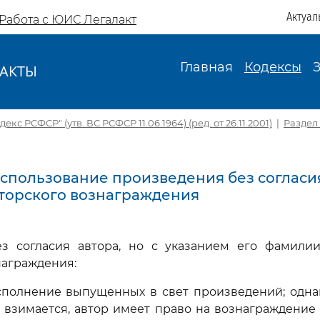
Актуал
Работа с ЮИС Легалакт
Главная
Кодексы
АКТЫ
И
кс РСФСР" (утв. ВС РСФСР 11.06.1964) (ред. от 26.11.2001)
|
Раздел
 Использование произведения без согласия
торского вознаграждения
ез согласия автора, но с указанием его фамили
награждения:
сполнение выпущенных в свет произведений; однак
 взимается, автор имеет право на вознаграждение 