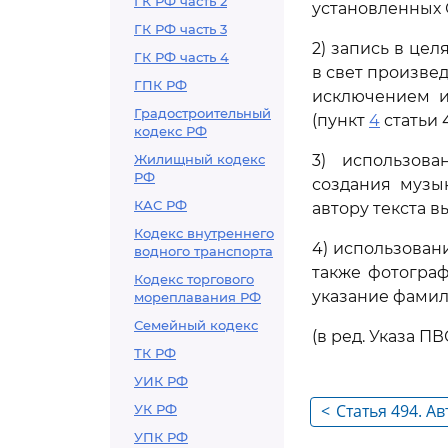
ГК РФ часть 2
установленных
ГК РФ часть 3
2) запись в це
ГК РФ часть 4
в свет произвед
ГПК РФ
исключением и
Градостроительный
(пункт
4
статьи 4
кодекс РФ
Жилищный кодекс
3) использов
РФ
создания музы
КАС РФ
автору текста 
Кодекс внутреннего
4) использован
водного транспорта
также фотогра
Кодекс торгового
указание фамил
мореплавания РФ
Семейный кодекс
(в ред. Указа ПВ
ТК РФ
УИК РФ
<
Статья 494. А
УК РФ
использовавш
УПК РФ