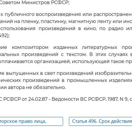
 Советом Министров РСФСР;
лях публичного воспроизведения или распростран
ений на пленку, пластинку, магнитную ленту или ино
спользования произведений в кино, по радио и
92);
ание композитором изданных литературных про
кальных произведений с текстом. В этих случаях 
выплачивается организацией, использующей такое п
ие выпущенных в свет произведений изобразительно
фических произведений в промышленных изделиях, 
ии автора не обязательно.
С РСФСР от 24.02.87 - Ведомости ВС РСФСР, 1987, N 9, ст
вторское право лица,
Статья 496. Срок действи
его чужое произведение
права