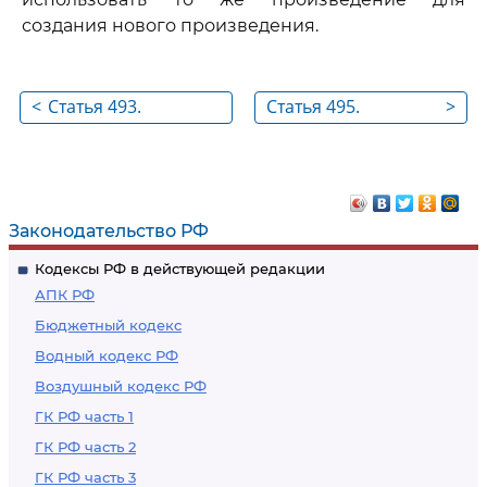
создания нового произведения.
<
Статья 493.
Статья 495.
>
Использование
Использование
произведения для
произведения без
удовлетворения
согласия автора с
личных
выплатой
Законодательство РФ
потребностей
авторского
Кодексы РФ в действующей редакции
вознаграждения
АПК РФ
Бюджетный кодекс
Водный кодекс РФ
Воздушный кодекс РФ
ГК РФ часть 1
ГК РФ часть 2
ГК РФ часть 3