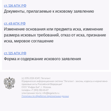
ст. 126 АПК РФ
Документы, прилагаемые к исковому заявлению
ст. 49 АПК РФ
Изменение основания или предмета иска, изменение
размера исковых требований, отказ от иска, признание
иска, мировое соглашение
ст. 125 АПК РФ
Форма и содержание искового заявления
(c) 2015-2026 ЮИС Легалакт
Юридическая информационная система "Легалакт - законы, кодексы и нормативно-
правовые акты Российской Федерации"
ООО "Инфра-Бит", г. Москва.
телефон +7 (910) 050-65-67
электронная почта: info@legalacts.ru
Политика по обработке персональных данных