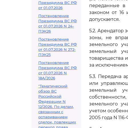
Президиума ВС РФ
переданные в 
от 01.07.2026
законом от 16 
Постановление
допускается.
Президиума ВС РФ
от 01.07.2026 N 24-
5.2. Арендатор
ПЭК26
зоны, не впра
Постановление
земельного уч
Президиума ВС РФ
от 01.07.2026 N 272-
земельный уча
ПЭК25
товарищества и
Постановление
за исключением
Президиума ВС РФ
от 01.07.2026 N
5.3. Передача
18А/2026
или управляющ
"Тематический
земельный уч
обзор ВС
Российской
собственности,
Федерации N
земельного уч
12/2026. По делам,
учетом особенн
связанным с
оспариванием
2005 года N 116
сделок, повлекших
переход права