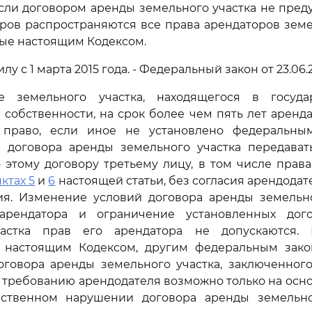
сли договором аренды земельного участка не пред
ров распространяются все права арендаторов земе
ые настоящим Кодексом.
силу с 1 марта 2015 года. - Федеральный закон от 23.06.
е земельного участка, находящегося в госуда
собственности, на срок более чем пять лет аренд
 право, если иное не установлено федеральны
а договора аренды земельного участка передават
 этому договору третьему лицу, в том числе права
ктах 5
и
6
настоящей статьи, без согласия арендодат
ия. Изменение условий договора аренды земельно
 арендатора и ограничение установленных дог
частка прав его арендатора не допускаются.
 настоящим Кодексом, другим федеральным зако
оговора аренды земельного участка, заключенного
по требованию арендодателя возможно только на ос
ственном нарушении договора аренды земельно