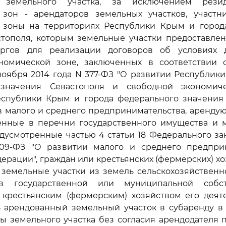
 земельного участка, за исключением рези
 зон - арендаторов земельных участков, участн
 зоны на территориях Республики Крым и город
стополя, которым земельные участки предоставлен
ргов для реализации договоров об условиях 
номической зоне, заключенных в соответствии
ноября 2014 года N 377-ФЗ "О развитии Республик
 значения Севастополя и свободной экономич
еспублики Крым и города федерального значения С
в малого и среднего предпринимательства, аренд
ченные в перечни государственного имущества и 
дусмотренные частью 4 статьи 18 Федерального за
09-ФЗ "О развитии малого и среднего предпри
ерации", граждан или крестьянских (фермерских) хо
земельные участки из земель сельскохозяйственн
в государственной или муниципальной собст
 крестьянским (фермерским) хозяйством его деяте
ь арендованный земельный участок в субаренду в 
ы земельного участка без согласия арендодателя 