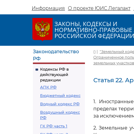
Информация
О проекте ЮИС Легалакт
ЗАКОНЫ, КОДЕКСЫ И
НОРМАТИВНО-ПРАВОВЫЕ 
РОССИЙСКОЙ ФЕДЕРАЦИ
Законодательство
|
"Земельный кодек
Ограниченное польз
РФ
земельных участко
Кодексы РФ в
действующей
Статья 22. 
редакции
АПК РФ
Бюджетный кодекс
1. Иностранны
Водный кодекс РФ
пределах терри
Воздушный кодекс
за исключением
РФ
ГК РФ часть 1
2. Земельные у