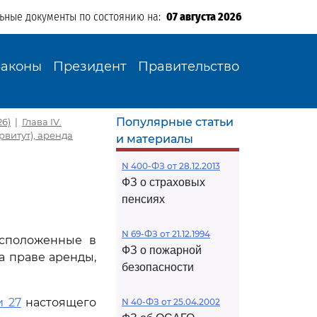
льные документы по состоянию на:
07 августа 2026
Законы
Президент
Правительство
Популярные статьи
26)
|
Глава IV.
витут), аренда
и материалы
N 400-ФЗ от 28.12.2013
ФЗ о страховых
пенсиях
N 69-ФЗ от 21.12.1994
асположенные в
ФЗ о пожарной
а праве аренды,
безопасности
и 27
настоящего
N 40-ФЗ от 25.04.2002