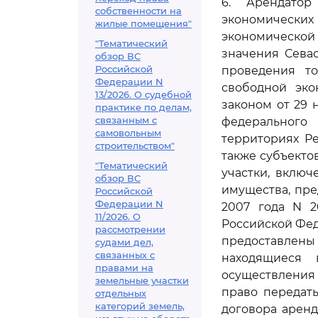
6. Арендатор
собственности на
экономических
жилые помещения"
экономической
"Тематический
значения Сева
обзор ВС
Российской
проведения то
Федерации N
свободной эко
13/2026. О судебной
законом от 29 
практике по делам,
связанным с
федерального
самовольным
территориях Р
строительством"
также субъекто
"Тематический
участки, вклю
обзор ВС
имущества, пре
Российской
Федерации N
2007 года N 2
11/2026. О
Российской Фед
рассмотрении
предоставлены 
судами дел,
связанных с
находящиеся 
правами на
осуществления
земельные участки
право передат
отдельных
категорий земель,
договора аренд