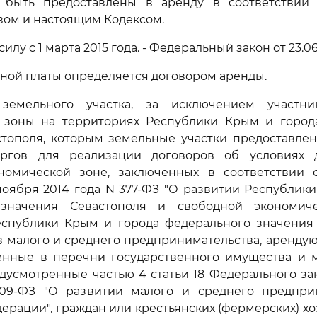
т быть предоставлены в аренду в соответствии
вом и настоящим Кодексом.
и силу с 1 марта 2015 года. - Федеральный закон от 23.06
дной платы определяется договором аренды.
 земельного участка, за исключением участни
 зоны на территориях Республики Крым и город
стополя, которым земельные участки предоставлен
ргов для реализации договоров об условиях 
номической зоне, заключенных в соответствии
ноября 2014 года N 377-ФЗ "О развитии Республик
 значения Севастополя и свободной экономич
еспублики Крым и города федерального значения С
в малого и среднего предпринимательства, аренд
ченные в перечни государственного имущества и 
дусмотренные частью 4 статьи 18 Федерального за
09-ФЗ "О развитии малого и среднего предпри
ерации", граждан или крестьянских (фермерских) хо