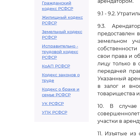
арендатором.
Гражданский
кодекс РСФСР
9.1 - 9.2. Утрат
Жилищный кодекс
РСФСР
9.3. Арендат
Земельный кодекс
предоставлен 
РСФСР
земельном уч
Исправительно -
собственности 
трудовой кодекс
свои права и о
РСФСР
лицу только в 
КоАП РСФСР
передачей пра
Кодекс законов о
Указанный арен
труде
в залог и вно
Кодекс о браке и
товарищества и
семье РСФСР
УК РСФСР
10. В случае
УПК РСФСР
совершеннолет
участки в арен
11. Изъятые из