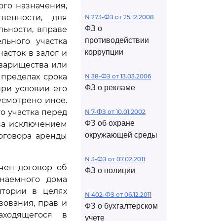
ого назначения,
венности, для
N 273-ФЗ от 25.12.2008
ФЗ о
льности, вправе
противодействии
льного участка
коррупции
асток в залог и
оварищества или
 пределах срока
N 38-ФЗ от 13.03.2006
ФЗ о рекламе
при условии его
усмотрено иное.
о участка перед
N 7-ФЗ от 10.01.2002
ФЗ об охране
 за исключением
окружающей среды
оговора аренды
N 3-ФЗ от 07.02.2011
чен договор об
ФЗ о полиции
 наемного дома
итории в целях
N 402-ФЗ от 06.12.2011
зования, прав и
ФЗ о бухгалтерском
аходящегося в
учете