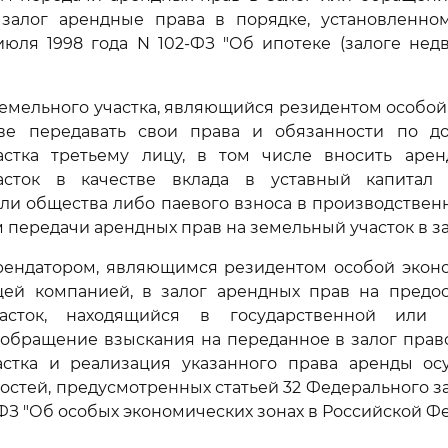
залог арендные права в порядке, установленн
июля 1998 года N 102-ФЗ "Об ипотеке (залоге недв
 земельного участка, являющийся резидентом особо
ве передавать свои права и обязанности по д
астка третьему лицу, в том числе вносить аре
сток в качестве вклада в уставный капитал 
ли общества либо паевого взноса в производствен
 передачи арендных прав на земельный участок в за
 арендатором, являющимся резидентом особой экон
ей компанией, в залог арендных прав на предо
асток, находящийся в государственной или 
 обращение взыскания на переданное в залог прав
астка и реализация указанного права аренды ос
остей, предусмотренных статьей 32 Федерального за
-ФЗ "Об особых экономических зонах в Российской Ф