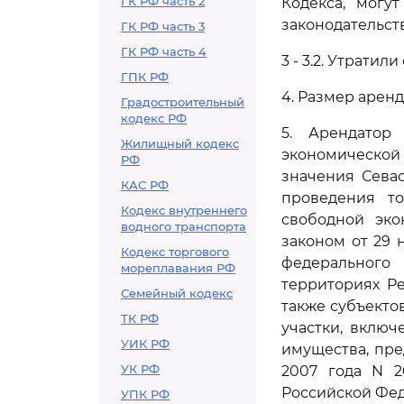
ГК РФ часть 2
Кодекса, могу
законодательст
ГК РФ часть 3
ГК РФ часть 4
3 - 3.2. Утратил
ГПК РФ
4. Размер арен
Градостроительный
кодекс РФ
5. Арендатор
Жилищный кодекс
экономической
РФ
значения Сева
КАС РФ
проведения то
Кодекс внутреннего
свободной эко
водного транспорта
законом от 29 
Кодекс торгового
федерального
мореплавания РФ
территориях Р
Семейный кодекс
также субъекто
ТК РФ
участки, вклю
УИК РФ
имущества, пре
УК РФ
2007 года N 2
Российской Фед
УПК РФ