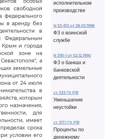
дентов особых
исполнительном
иков свободной
производстве
а федерального
ы в аренду без
N 53-ФЗ от 28.03.1998
деятельности в
ФЗ о воинской
 с Федеральным
службе
и Крым и города
еской зоне на
N 395-1 от 02.12.1990
евастополя", а
ФЗ о банках и
ующих земельные
банковской
муниципального
деятельности
кона от 24 июля
нимательства в
ст. 333 ГК РФ
зяйств, которым
Уменьшение
ого назначения,
неустойки
венности, для
льности, имеет
ст. 317.1 ГК РФ
пределах срока
Проценты по
при условии его
денежному