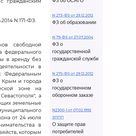
ФЗ об ОСАГО
 с гражданским
N 273-ФЗ от 29.12.2012
.2014 N 171-ФЗ.
ФЗ об образовании
N 79-ФЗ от 27.07.2004
ФЗ о
ков свободной
государственной
а федерального
гражданской службе
ы в аренду без
деятельности в
 с Федеральным
N 275-ФЗ от 29.12.2012
ФЗ о
и Крым и города
государственном
еской зоне на
оборонном заказе
евастополя", а
ующих земельные
муниципального
N2300-1 от 07.02.1992
кона от 24 июля
ЗППП
О защите прав
нимательства в
потребителей
зяйств, которым