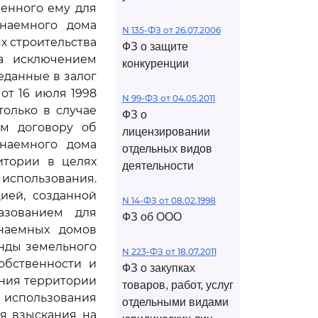
енного ему для
 наемного дома
N 135-ФЗ от 26.07.2006
х строительства
ФЗ о защите
за исключением
конкуренции
еданные в залог
от 16 июля 1998
N 99-ФЗ от 04.05.2011
только в случае
ФЗ о
ым договору об
лицензировании
 наемного дома
отдельных видов
итории в целях
деятельности
использования.
ией, созданной
N 14-ФЗ от 08.02.1998
азованием для
ФЗ об ООО
 наемных домов
енды земельного
N 223-ФЗ от 18.07.2011
обственности и
ФЗ о закупках
ния территории
товаров, работ, услуг
о использования
отдельными видами
я взыскания на