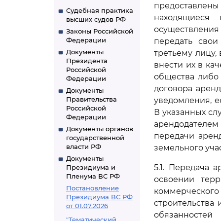
предоставлены 
Судебная практика
находящиеся 
высших судов РФ
осуществления 
Законы Российской
Федерации
передать свои
Документы
третьему лицу,
Президента
внести их в ка
Российской
общества либо 
Федерации
договора аренд
Документы
Правительства
уведомления, е
Российской
В указанных сл
Федерации
арендодателем 
Документы органов
передачи арен
государственной
власти РФ
земельного учас
Документы
5.1. Передача
Президиума и
Пленума ВС РФ
освоении терр
Постановление
коммерческого
Президиума ВС РФ
строительства 
от 01.07.2026
обязанностей
"Тематический