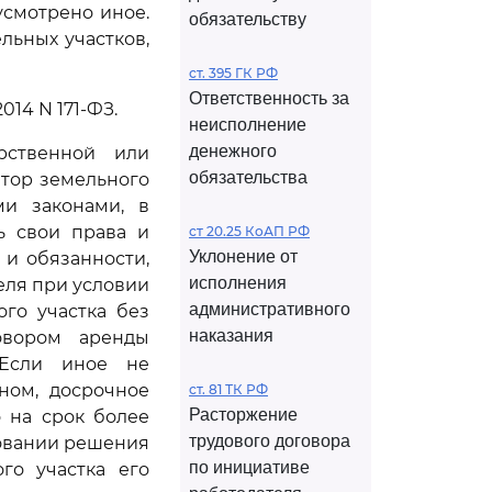
усмотрено иное.
обязательству
льных участков,
ст. 395 ГК РФ
Ответственность за
2014 N 171-ФЗ.
неисполнение
денежного
рственной или
обязательства
атор земельного
ми законами, в
ь свои права и
ст 20.25 КоАП РФ
Уклонение от
 и обязанности,
исполнения
еля при условии
административного
го участка без
наказания
овором аренды
 Если иное не
ном, досрочное
ст. 81 ТК РФ
Расторжение
 на срок более
трудового договора
новании решения
по инициативе
го участка его