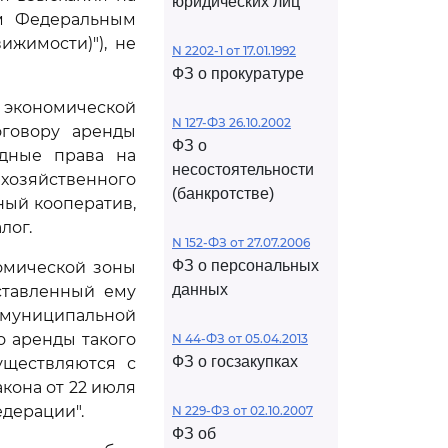
юридических лиц
ом Федеральным
ижимости)"), не
N 2202-1 от 17.01.1992
ФЗ о прокуратуре
й экономической
N 127-ФЗ 26.10.2002
оговору аренды
ФЗ о
ндные права на
несостоятельности
хозяйственного
(банкротстве)
ный кооператив,
лог.
N 152-ФЗ от 27.07.2006
ФЗ о персональных
омической зоны
данных
ставленный ему
муниципальной
о аренды такого
N 44-ФЗ от 05.04.2013
ФЗ о госзакупках
уществляются с
кона от 22 июля
едерации".
N 229-ФЗ от 02.10.2007
ФЗ об