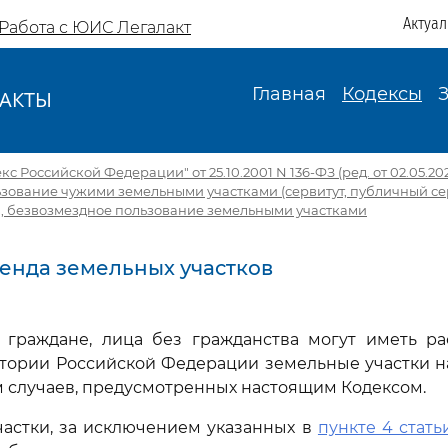
Актуа
Работа с ЮИС Легалакт
Главная
Кодексы
АКТЫ
И
с Российской Федерации" от 25.10.2001 N 136-ФЗ (ред. от 02.05.20
ование чужими земельными участками (сервитут, публичный сер
в, безвозмездное пользование земельными участками
Аренда земельных участков
е граждане, лица без гражданства могут иметь р
тории Российской Федерации земельные участки н
 случаев, предусмотренных настоящим Кодексом.
частки, за исключением указанных в
пункте 4 стать