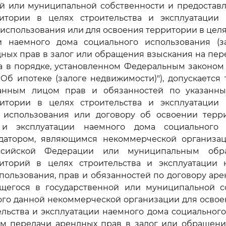
ой или муниципальной собственности и предоставл
итории в целях строительства и эксплуатации
использования или для освоения территории в целя
и наемного дома социального использования (
ных прав в залог или обращения взыскания на пер
 в порядке, установленном Федеральным законом 
"Об ипотеке (залоге недвижимости)"), допускается 
анным лицом прав и обязанностей по указанн
итории в целях строительства и эксплуатации
 использования или договору об освоении терр
 и эксплуатации наемного дома социального 
датором, являющимся некоммерческой организац
ссийской Федерации или муниципальным обр
иторий в целях строительства и эксплуатации
пользования, прав и обязанностей по договору ар
дящегося в государственной или муниципальной с
ого данной некоммерческой организации для освое
ельства и эксплуатации наемного дома социальног
ем передачи арендных прав в залог или обращени