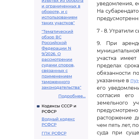
изъятых из оборота
уведомления, е
и ограниченных в
На субарендато
обороте, и с
использованием
предусмотренн
таких участков"
7 - 8. Утратили 
"Тематический
обзор ВС
Российской
9. При аренд
Федерации N
муниципальной 
9/2026. О
участка имеет
рассмотрении
судами споров,
пределах срок
связанных с
обязанности по
применением
указанные в
пун
таможенного
законодательства"
его уведомлен
согласия его
Подробнее...
земельного у
Кодексы СССР и
предусмотрено
РСФСР
расторжение д
Водный кодекс
РСФСР
чем пять лет, 
суда при суще
ГПК РСФСР