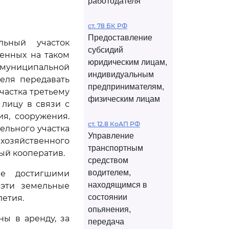
работодателя
ст. 78 БК РФ
Предоставление
льный участок
субсидий
енных на таком
юридическим лицам,
муниципальной
индивидуальным
теля передавать
предпринимателям,
частка третьему
физическим лицам
 лицу в связи с
я, сооружения.
ст. 12.8 КоАП РФ
ельного участка
Управление
хозяйственного
транспортным
ый кооператив.
средством
водителем,
не достигшими
находящимся в
 эти земельные
состоянии
летия.
опьянения,
ны в аренду, за
передача