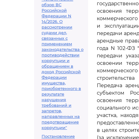
государственн
обзор ВС
Российской
освоения терр
Федерации N
коммерческого 
14/2026. О
и эксплуатаци
рассмотрении
судами дел,
передачи аренд
связанных с
арендные права
применением
года N 102-ФЗ 
законодательства о
противодействии
передачи указ
коррупции и
освоении терр
обращением в
коммерческого
доход Российской
Федерации
строительства
имущества,
Передача арен
приобретенного в
субъектом Ро
результате
нарушения
освоения терр
требований и
социального ис
запретов,
участка, нахо
направленных на
предотвращение
предоставленн
коррупции"
в целях строит
Постановление
(за исключени