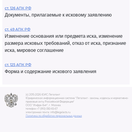
ст. 126 АПК РФ
Документы, прилагаемые к исковому заявлению
ст. 49 АПК РФ
Изменение основания или предмета иска, изменение
размера исковых требований, отказ от иска, признание
иска, мировое соглашение
ст. 125 АПК РФ
Форма и содержание искового заявления
(c) 2015-2026 ЮИС Легалакт
Юридическая информационная система "Легалакт - законы, кодексы и нормативно-
правовые акты Российской Федерации"
ООО "Инфра-Бит", г. Москва.
телефон +7 (910) 050-65-67
электронная почта: info@legalacts.ru
Политика по обработке персональных данных