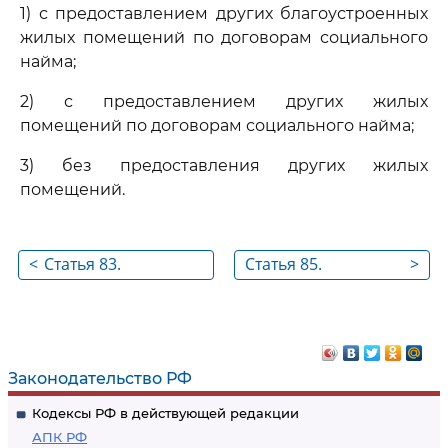
1) с предоставлением других благоустроенных
жилых помещений по договорам социального
найма;
2) с предоставлением других жилых
помещений по договорам социального найма;
3) без предоставления других жилых
помещений.
<
Статья 83.
Статья 85.
>
Расторжение и
Выселение граждан
прекращение
из жилых
договора
помещений с
социального найма
предоставлением
Законодательство РФ
жилого помещения
других
Кодексы РФ в действующей редакции
благоустроенных
АПК РФ
жилых помещений