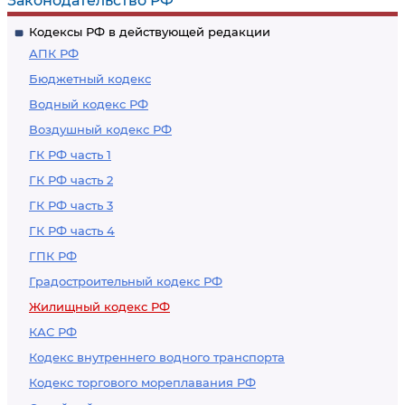
Законодательство РФ
доме в форме
Кодексы РФ в действующей редакции
заочного
АПК РФ
голосования с
Бюджетный кодекс
использованием
Водный кодекс РФ
системы
Воздушный кодекс РФ
ГК РФ часть 1
ГК РФ часть 2
ГК РФ часть 3
ГК РФ часть 4
ГПК РФ
Градостроительный кодекс РФ
Жилищный кодекс РФ
КАС РФ
Кодекс внутреннего водного транспорта
Кодекс торгового мореплавания РФ