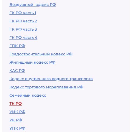
Воздушный кодекс РФ
разъездной
характер, а также с
ГК РФ часть 1
работой в полевых
ГК РФ часть 2
условиях, работами
ГК РФ часть 3
экспедиционного
ГК РФ часть 4
характера
ГПК РФ
Градостроительный кодекс РФ
Жилищный кодекс РФ
КАС РФ
Кодекс внутреннего водного транспорта
Кодекс торгового мореплавания РФ
Семейный кодекс
ТК РФ
УИК РФ
УК РФ
УПК РФ