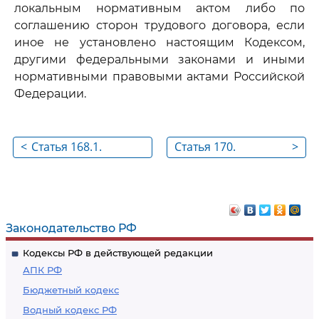
локальным нормативным актом либо по
соглашению сторон трудового договора, если
иное не установлено настоящим Кодексом,
другими федеральными законами и иными
нормативными правовыми актами Российской
Федерации.
<
Статья 168.1.
Статья 170.
>
Возмещение
Гарантии и
расходов, связанных
компенсации
со служебными
работникам,
поездками
привлекаемым к
Законодательство РФ
работников,
исполнению
Кодексы РФ в действующей редакции
постоянная работа
государственных
АПК РФ
которых
или общественных
Бюджетный кодекс
осуществляется в
обязанностей
Водный кодекс РФ
пути или имеет