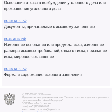
Основания отказа в возбуждении уголовного дела или
прекращения уголовного дела
ст. 126 АПК РФ
Документы, прилагаемые к исковому заявлению
ст. 49 АПК РФ
Изменение основания или предмета иска, изменение
размера исковых требований, отказ от иска, признание
иска, мировое соглашение
ст. 125 АПК РФ
Форма и содержание искового заявления
(c) 2015-2026 ЮИС Легалакт
Юридическая информационная система "Легалакт - законы, кодексы и нормативно-
правовые акты Российской Федерации"
ООО "Инфра-Бит", г. Москва.
телефон +7 (910) 050-65-67
электронная почта: info@legalacts.ru