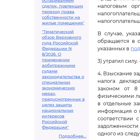
оспариванием
налоговым ор
сделок, повлекших
переход права
налогоплате
собственности на
налогоплательщ
жилые помещения"
"Тематический
В случае, ука
обзор Верховного
обращается в 
суда Российской
указанных в
под
Федерации N
8/2026. О
применении
3) утратил силу
арбитражными
судами
4. Взыскание з
законодательства о
налога деклар
специальных
экономических
законом от 8
мерах,
физическими ли
предусмотренных в
в отдельные за
целях защиты
национальных
информация о 
интересов
соответствии 
Российской
задолженности 
Федерации"
одного из след
Подробнее...