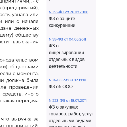
приятиями), - с
 (предприятий),
N 135-ФЗ от 26.07.2006
ость, узнала или
ФЗ о защите
и или о начале
конкуренции
едача денежных
щему) обществу
N 99-ФЗ от 04.05.2011
ости взыскания
ФЗ о
лицензировании
отдельных видов
конодательством
деятельности
ми) обществами
 если с момента,
или должна была
N 14-ФЗ от 08.02.1998
ФЗ об ООО
але проведения
средств, иного
 такая передача
N 223-ФЗ от 18.07.2011
ФЗ о закупках
товаров, работ, услуг
 что выручка за
отдельными видами
их организаций,