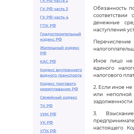
ГК РФ часть 2
Обязанность п
ГК РФ часть 3
соответствии 
ГК РФ часть 4
денежные сре
ГПК РФ
наступления ус
Градостроительный
кодекс РФ
Перечислени
Жилищный кодекс
налогоплательщ
РФ
Иное лицо не 
КАС РФ
единого налог
Кодекс внутреннего
налогового пла
водного транспорта
Кодекс торгового
2. Если иное н
мореплавания РФ
или неполной 
Семейный кодекс
задолженности 
ТК РФ
3. Взыскани
УИК РФ
предпринимате
УК РФ
настоящего Ко
УПК РФ