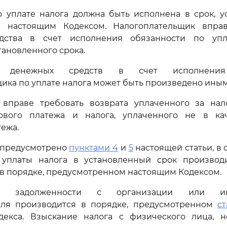
о уплате налога должна быть исполнена в срок, у
с настоящим Кодексом. Налогоплательщик впра
дства в счет исполнения обязанности по упл
тановленного срока.
е денежных средств в счет исполнения
ика по уплате налога может быть произведено ины
вправе требовать возврата уплаченного за нал
ового платежа и налога, уплаченного не в ка
тежа.
е предусмотрено
пунктами 4
и
5
настоящей статьи, в 
уплаты налога в установленный срок производ
в порядке, предусмотренном настоящим Кодексом.
е задолженности с организации или инд
ля производится в порядке, предусмотренном
с
декса. Взыскание налога с физического лица, 