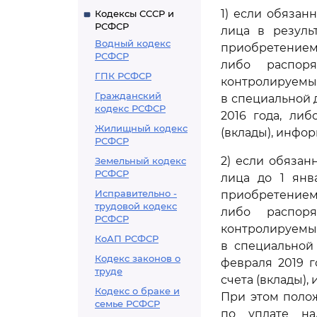
1) если обязан
Кодексы СССР и
РСФСР
лица в резуль
Водный кодекс
приобретением
РСФСР
либо распор
ГПК РСФСР
контролируемы
Гражданский
в специальной 
кодекс РСФСР
2016 года, ли
Жилищный кодекс
(вклады), инфо
РСФСР
2) если обязан
Земельный кодекс
РСФСР
лица до 1 янв
Исправительно -
приобретением
трудовой кодекс
либо распор
РСФСР
контролируемы
КоАП РСФСР
в специальной 
Кодекс законов о
февраля 2019 г
труде
счета (вклады)
Кодекс о браке и
При этом поло
семье РСФСР
по уплате на