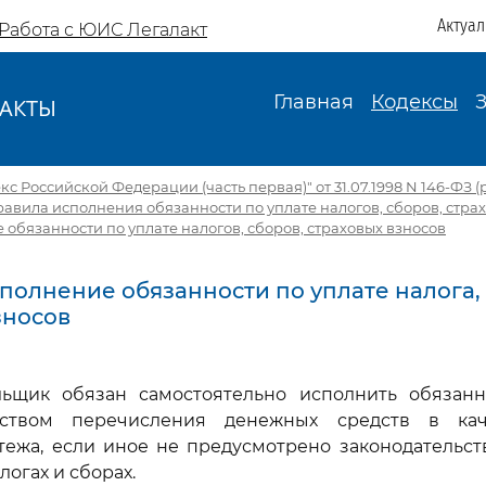
Актуа
Работа с ЮИС Легалакт
Главная
Кодексы
АКТЫ
И
с Российской Федерации (часть первая)" от 31.07.1998 N 146-ФЗ (ред
равила исполнения обязанности по уплате налогов, сборов, стра
е обязанности по уплате налогов, сборов, страховых взносов
сполнение обязанности по уплате налога,
зносов
ельщик обязан самостоятельно исполнить обязанн
дством перечисления денежных средств в кач
тежа, если иное не предусмотрено законодательс
огах и сборах.