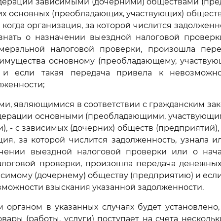
ерации зависимыми (дочерними) обществами (пред
х основных (преобладающих, участвующих) обществ
 когда организация, за которой числится задолженн
знать о назначении выездной налоговой проверк
меральной налоговой проверки, произошла пер
о имущества основному (преобладающему, участвую
 и если такая передача привела к невозможн
лженности;
ми, являющимися в соответствии с гражданским за
дерации основными (преобладающими, участвующи
, - с зависимых (дочерних) обществ (предприятий),
ция, за которой числится задолженность, узнала 
ачении выездной налоговой проверки или о нач
алоговой проверки, произошла передача денежных 
симому (дочернему) обществу (предприятию) и если
зможности взыскания указанной задолженности.
 органом в указанных случаях будет установлено,
вары (работы, услуги) поступает на счета нескольк