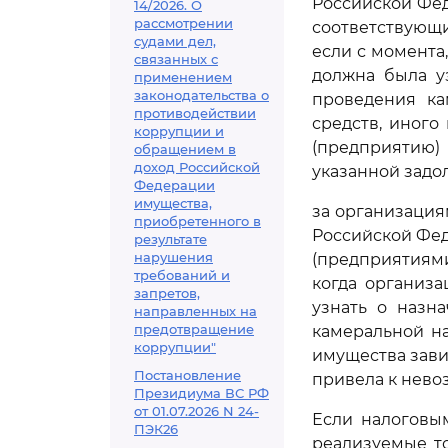
Российской Фед
14/2026. О
рассмотрении
соответствующи
судами дел,
если с момента,
связанных с
должна была у
применением
законодательства о
проведения ка
противодействии
средств, иног
коррупции и
(предприятию)
обращением в
доход Российской
указанной задо
Федерации
имущества,
за организация
приобретенного в
Российской Фе
результате
нарушения
(предприятиями)
требований и
когда организа
запретов,
узнать о назн
направленных на
предотвращение
камеральной н
коррупции"
имущества зави
Постановление
привела к нево
Президиума ВС РФ
от 01.07.2026 N 24-
Если налоговым
ПЭК26
реализуемые то