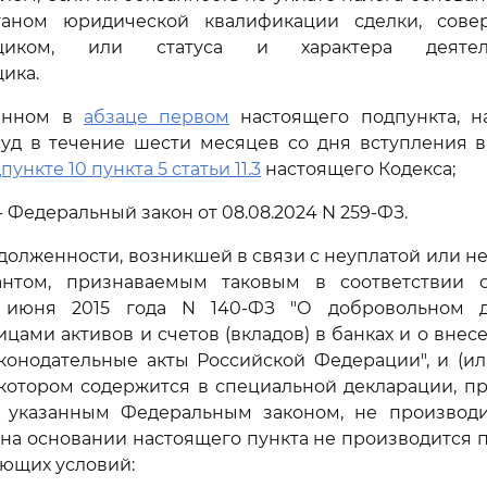
ганом юридической квалификации сделки, сове
льщиком, или статуса и характера деятел
ика.
занном в
абзаце первом
настоящего подпункта, н
суд в течение шести месяцев со дня вступления в
пункте 10 пункта 5 статьи 11.3
настоящего Кодекса;
. - Федеральный закон от 08.08.2024 N 259-ФЗ.
адолженности, возникшей в связи с неуплатой или н
антом, признаваемым таковым в соответствии
 июня 2015 года N 140-ФЗ "О добровольном д
цами активов и счетов (вкладов) в банках и о вне
конодательные акты Российской Федерации", и (и
котором содержится в специальной декларации, пр
с указанным Федеральным законом, не производи
на основании настоящего пункта не производится
ующих условий: