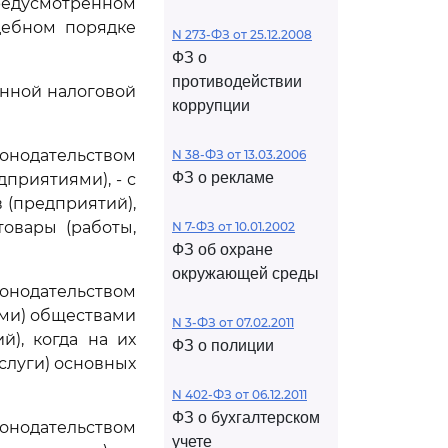
редусмотренном
дебном порядке
N 273-ФЗ от 25.12.2008
ФЗ о
противодействии
енной налоговой
коррупции
конодательством
N 38-ФЗ от 13.03.2006
ФЗ о рекламе
приятиями), - с
 (предприятий),
товары (работы,
N 7-ФЗ от 10.01.2002
ФЗ об охране
окружающей среды
конодательством
ми) обществами
N 3-ФЗ от 07.02.2011
й), когда на их
ФЗ о полиции
услуги) основных
N 402-ФЗ от 06.12.2011
ФЗ о бухгалтерском
конодательством
учете