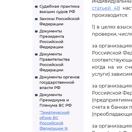
индивидуальны
Судебная практика
статьей 48
наст
высших судов РФ
производится:
Законы Российской
Федерации
1) в целях взы
Документы
проверки, числ
Президента
Российской
за организация
Федерации
Российской Фед
Документы
Правительства
соответствующи
Российской
когда на их сч
Федерации
услуги) зависим
Документы органов
государственной
за организация
власти РФ
Российской Фе
Документы
(предприятиями
Президиума и
Пленума ВС РФ
счета в банках 
"Тематический
(преобладающих
обзор ВС
Российской
за организация
Федерации N