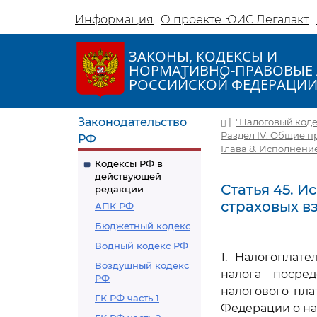
Информация
О проекте ЮИС Легалакт
ЗАКОНЫ, КОДЕКСЫ И
НОРМАТИВНО-ПРАВОВЫЕ 
РОССИЙСКОЙ ФЕДЕРАЦИ
Законодательство
|
"Налоговый кодек
Раздел IV. Общие п
РФ
Глава 8. Исполнени
Кодексы РФ в
действующей
Статья 45. И
редакции
страховых в
АПК РФ
Бюджетный кодекс
Водный кодекс РФ
1. Налогоплат
Воздушный кодекс
налога посре
РФ
налогового пла
ГК РФ часть 1
Федерации о нал