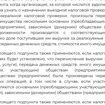
нта, когда организация, за которой числится задол
а узнать о назначении выездной налоговой провер
меральной налоговой проверки, произошла пер
о имущества нескольким основным (преобладающим
едприятиям), зависимым (дочерним) обществам (
долженности производится с соответствующи
но доле поступившей им выручки за реализуемые т
переданных денежных средств, стоимости иного имуще
тоящего подпункта также применяются, если налог
аях будет установлено, что перечисление выручки
, услуги), передача денежных средств, иного иму
им, участвующим) обществам (предприятия
ществам (предприятиям) были произведены чере
ых операций, в том числе в случае, если участ
вляются основными (преобладающими, участвующи
), зависимыми (дочерними) обществами (предприят
тоящего подпункта также применяются, если налог