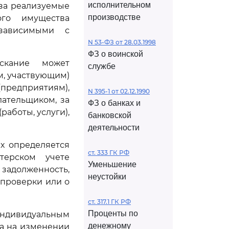
исполнительном
 за реализуемые
производстве
ого имущества
зависимыми с
N 53-ФЗ от 28.03.1998
ФЗ о воинской
скание может
службе
, участвующим)
предприятиям),
N 395-1 от 02.12.1990
ательщиком, за
ФЗ о банках и
аботы, услуги),
банковской
деятельности
х определяется
ст. 333 ГК РФ
терском учете
Уменьшение
 задолженность,
неустойки
 проверки или о
ст. 317.1 ГК РФ
Проценты по
 индивидуальным
денежному
на на изменении