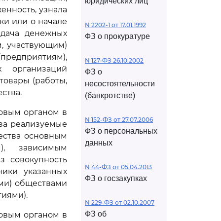
юридических лиц
женность, узнала
ки или о начале
N 2202-1 от 17.01.1992
едача денежных
ФЗ о прокуратуре
, участвующим)
предприятиям),
N 127-ФЗ 26.10.2002
х организаций
ФЗ о
овары (работы,
несостоятельности
ства.
(банкротстве)
овым органом в
N 152-ФЗ от 27.07.2006
 за реализуемые
ФЗ о персональных
щества основным
данных
м), зависимым
з совокупность
N 44-ФЗ от 05.04.2013
ники указанных
ФЗ о госзакупках
ми) обществами
иями).
N 229-ФЗ от 02.10.2007
ФЗ об
овым органом в