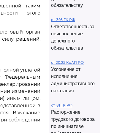
обязательству
ршенной таким
ьности этого
ст. 395 ГК РФ
Ответственность за
алоговый орган
неисполнение
 силу решений,
денежного
обязательства
ст 20.25 КоАП РФ
Уклонение от
еполной уплатой
исполнения
 с Федеральным
административного
екларировании
наказания
сении изменений
ли) иным лицом,
едставленной в
ст. 81 ТК РФ
Расторжение
тся. Взыскание
трудового договора
 при соблюдении
по инициативе