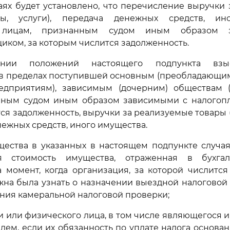
аях будет установлено, что перечисление выручки
ты, услуги), передача денежных средств, ин
я лицам, признанным судом иным образом 
иком, за которым числится задолженность.
нии положений настоящего подпункта взы
 в пределах поступившей основным (преобладающим
едприятиям), зависимым (дочерним) обществам (
нным судом иным образом зависимыми с налогопл
ся задолженность, выручки за реализуемые товары (р
ежных средств, иного имущества.
щества в указанных в настоящем подпункте случая
ая стоимость имущества, отраженная в бухгал
 момент, когда организация, за которой числится
жна была узнать о назначении выездной налоговой
ния камеральной налоговой проверки;
ии или физического лица, в том числе являющегося
ем, если их обязанность по уплате налога основа