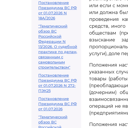
Постановление
или если с моме
Президиума ВС РФ
или должна был
от 01.07.2026 N
18А/2026
проведения ка
средств, иног
"Тематический
обзор ВС
обществам (пр
Российской
взыскание за
Федерации N
пропорциональ
13/2026. О судебной
практике по делам,
услуги), доле 
связанным с
самовольным
Положения нас
строительством"
указанных случ
Постановление
товары (работы
Президиума ВС РФ
(преобладающ
от 01.07.2026 N 272-
ПЭК25
(дочерним) об
Постановление
взаимосвязанн
Президиума ВС РФ
операций не я
от 01.07.2026
(предприятиями
"Тематический
обзор ВС
Положения нас
Российской