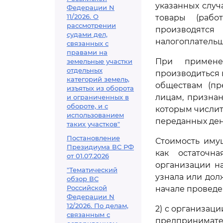
указанных случ
Федерации N
11/2026. О
товары (рабо
рассмотрении
производятс
судами дел,
налогоплательщ
связанных с
правами на
При примене
земельные участки
отдельных
производиться
категорий земель,
обществам (пр
изъятых из оборота
лицам, призна
и ограниченных в
обороте, и с
которым числит
использованием
переданных ден
таких участков"
Постановление
Стоимость иму
Президиума ВС РФ
как остаточн
от 01.07.2026
организации на
"Тематический
узнала или дол
обзор ВС
Российской
начале проведе
Федерации N
12/2026. По делам,
2) с организац
связанным с
предпринимател