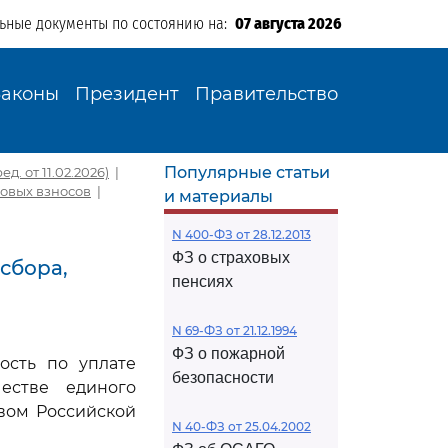
льные документы по состоянию на:
07 августа 2026
Законы
Президент
Правительство
Популярные статьи
. от 11.02.2026)
|
ховых взносов
|
и материалы
N 400-ФЗ от 28.12.2013
ФЗ о страховых
 сбора,
пенсиях
N 69-ФЗ от 21.12.1994
ФЗ о пожарной
ость по уплате
безопасности
естве единого
твом Российской
N 40-ФЗ от 25.04.2002