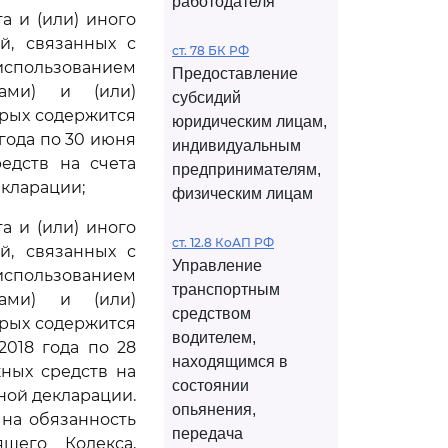
работодателя
а и (или) иного
й, связанных с
ст. 78 БК РФ
использованием
Предоставление
ами) и (или)
субсидий
рых содержится
юридическим лицам,
года по 30 июня
индивидуальным
едств на счета
предпринимателям,
екларации;
физическим лицам
а и (или) иного
ст. 12.8 КоАП РФ
й, связанных с
Управление
использованием
транспортным
ами) и (или)
средством
рых содержится
водителем,
2018 года по 28
находящимся в
жных средств на
состоянии
ной декларации.
опьянения,
на обязанность
передача
щего Кодекса,