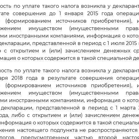
ность по уплате такого налога возникла у декларант
тате совершения до 1 января 2015 года операци
 (формированием источников приобретения), 
яжением имуществом (имущественными прав
ми иностранными компаниями, информация о кото
декларации, представленной в период с 1 июля 2015 
бо с открытием и (или) зачислением денежных ср
рмация о которых содержится в такой специальной д
ность по уплате такого налога возникла у декларант
аря 2018 года в результате совершения операци
 (формированием источников приобретения), 
яжением имуществом (имущественными прав
ми иностранными компаниями, информация о кото
декларации, представленной в период с 1 марта 
ода, либо с открытием и (или) зачислением дене
, информация о которых содержится в такой специаль
жения настоящего подпункта не распространяются 
логов, предусмотренных частью второй настоя