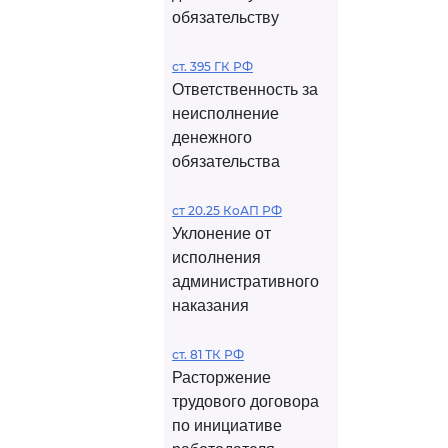
обязательству
ст. 395 ГК РФ
Ответственность за
неисполнение
денежного
обязательства
ст 20.25 КоАП РФ
Уклонение от
исполнения
административного
наказания
ст. 81 ТК РФ
Расторжение
трудового договора
по инициативе