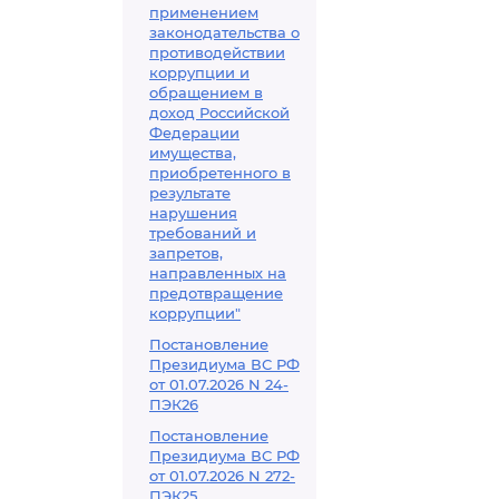
применением
законодательства о
противодействии
коррупции и
обращением в
доход Российской
Федерации
имущества,
приобретенного в
результате
нарушения
требований и
запретов,
направленных на
предотвращение
коррупции"
Постановление
Президиума ВС РФ
от 01.07.2026 N 24-
ПЭК26
Постановление
Президиума ВС РФ
от 01.07.2026 N 272-
ПЭК25