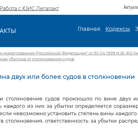
Актуал
Работа с ЮИС Легалакт
Главная
Кодексы
АКТЫ
И
о мореплавания Российской Федерации" от 30.04.1999 N 81-ФЗ (ред.
ение убытков от столкновения судов
Вина двух или более судов в столкновении
сли столкновение судов произошло по вине двух и
ь каждого из них за убытки определяется соразме
, если невозможно установить степень вины каждого 
тв столкновения, ответственность за убытки распр