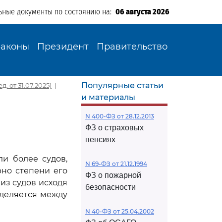
ьные документы по состоянию на:
06 августа 2026
Законы
Президент
Правительство
Популярные статьи
 от 31.07.2025)
|
и материалы
N 400-ФЗ от 28.12.2013
ФЗ о страховых
пенсиях
ли более судов,
N 69-ФЗ от 21.12.1994
рно степени его
ФЗ о пожарной
из судов исходя
безопасности
еделяется между
N 40-ФЗ от 25.04.2002