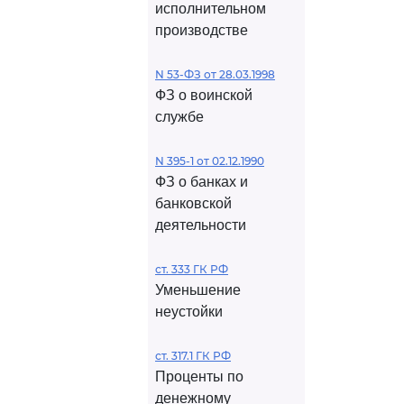
исполнительном
производстве
N 53-ФЗ от 28.03.1998
ФЗ о воинской
службе
N 395-1 от 02.12.1990
ФЗ о банках и
банковской
деятельности
ст. 333 ГК РФ
Уменьшение
неустойки
ст. 317.1 ГК РФ
Проценты по
денежному