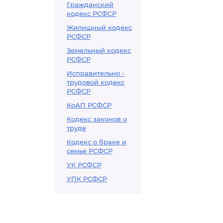
Гражданский
кодекс РСФСР
Жилищный кодекс
РСФСР
Земельный кодекс
РСФСР
Исправительно -
трудовой кодекс
РСФСР
КоАП РСФСР
Кодекс законов о
труде
Кодекс о браке и
семье РСФСР
УК РСФСР
УПК РСФСР