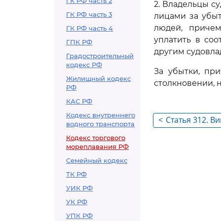
ГК РФ часть 2
2. Владельцы с
ГК РФ часть 3
лицами за убы
людей, причем
ГК РФ часть 4
уплатить в со
ГПК РФ
другим судовла
Градостроительный
кодекс РФ
За убытки, пр
Жилищный кодекс
столкновении, н
РФ
КАС РФ
Кодекс внутреннего
<
Статья 312. Ви
водного транспорта
столкновении
Кодекс торгового
мореплавания РФ
Семейный кодекс
ТК РФ
УИК РФ
УК РФ
УПК РФ