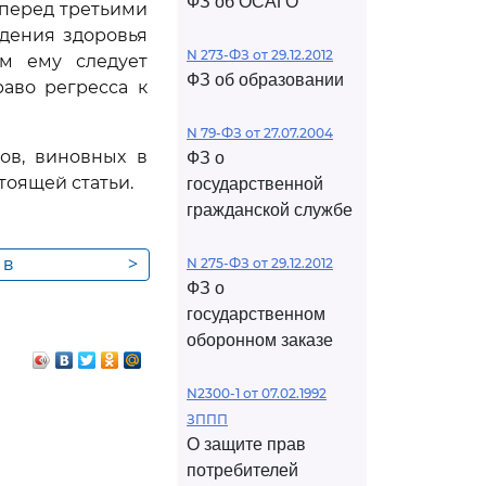
ФЗ об ОСАГО
 перед третьими
дения здоровья
N 273-ФЗ от 29.12.2012
ем ему следует
ФЗ об образовании
аво регресса к
N 79-ФЗ от 27.07.2004
ов, виновных в
ФЗ о
тоящей статьи.
государственной
гражданской службе
 в
>
N 275-ФЗ от 29.12.2012
ФЗ о
государственном
оборонном заказе
N2300-1 от 07.02.1992
ЗППП
О защите прав
потребителей