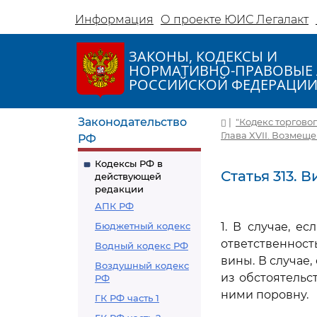
Информация
О проекте ЮИС Легалакт
ЗАКОНЫ, КОДЕКСЫ И
НОРМАТИВНО-ПРАВОВЫЕ 
РОССИЙСКОЙ ФЕДЕРАЦИ
Законодательство
|
"Кодекс торговог
Глава XVII. Возмещ
РФ
Кодексы РФ в
Статья 313. 
действующей
редакции
АПК РФ
Бюджетный кодекс
1. В случае, е
ответственност
Водный кодекс РФ
вины. В случае
Воздушный кодекс
из обстоятельс
РФ
ними поровну.
ГК РФ часть 1