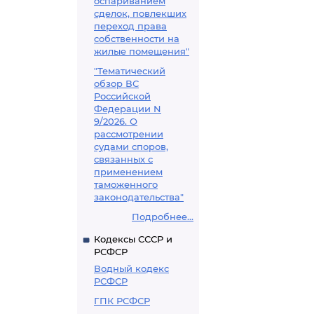
оспариванием
сделок, повлекших
переход права
собственности на
жилые помещения"
"Тематический
обзор ВС
Российской
Федерации N
9/2026. О
рассмотрении
судами споров,
связанных с
применением
таможенного
законодательства"
Подробнее...
Кодексы СССР и
РСФСР
Водный кодекс
РСФСР
ГПК РСФСР