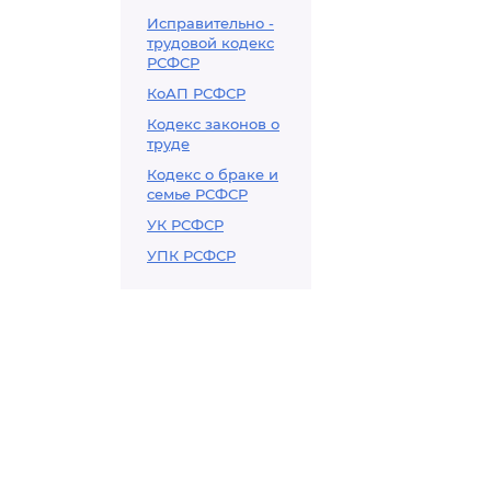
Исправительно -
трудовой кодекс
РСФСР
КоАП РСФСР
Кодекс законов о
труде
Кодекс о браке и
семье РСФСР
УК РСФСР
УПК РСФСР