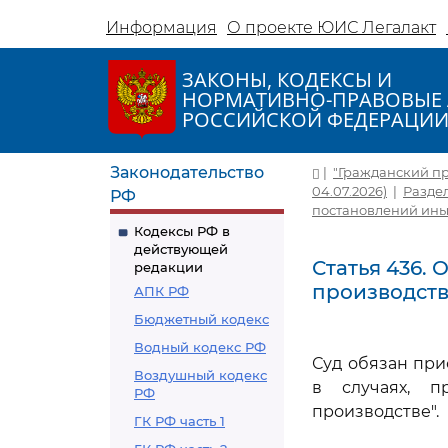
Информация
О проекте ЮИС Легалакт
ЗАКОНЫ, КОДЕКСЫ И
НОРМАТИВНО-ПРАВОВЫЕ 
РОССИЙСКОЙ ФЕДЕРАЦИ
Законодательство
|
"Гражданский про
04.07.2026)
|
Раздел
РФ
постановлений ины
Кодексы РФ в
действующей
Статья 436.
редакции
производст
АПК РФ
Бюджетный кодекс
Водный кодекс РФ
Суд обязан при
Воздушный кодекс
в случаях, 
РФ
производстве".
ГК РФ часть 1