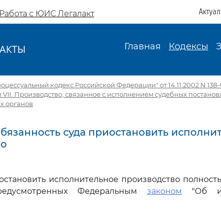
Актуа
Работа с ЮИС Легалакт
Главная
Кодексы
АКТЫ
И
цессуальный кодекс Российской Федерации" от 14.11.2002 N 138-Ф
 VII. Производство, связанное с исполнением судебных постано
х органов
 Обязанность суда приостановить исполни
во
остановить исполнительное производство полност
предусмотренных Федеральным
законом
"Об ис