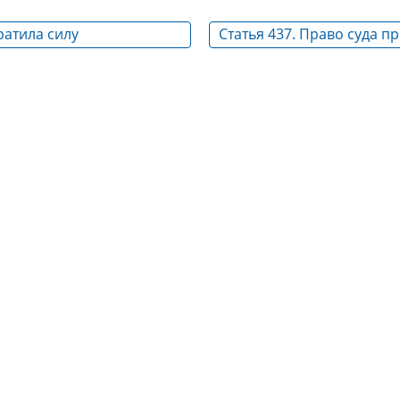
ратила силу
Статья 437. Право суда п
исполнительное произво