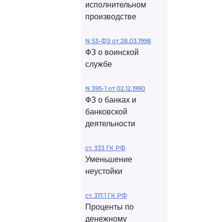
исполнительном
производстве
N 53-ФЗ от 28.03.1998
ФЗ о воинской
службе
N 395-1 от 02.12.1990
ФЗ о банках и
банковской
деятельности
ст. 333 ГК РФ
Уменьшение
неустойки
ст. 317.1 ГК РФ
Проценты по
денежному