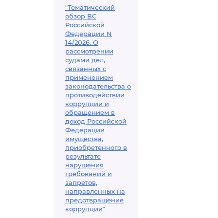
"Тематический
обзор ВС
Российской
Федерации N
14/2026. О
рассмотрении
судами дел,
связанных с
применением
законодательства о
противодействии
коррупции и
обращением в
доход Российской
Федерации
имущества,
приобретенного в
результате
нарушения
требований и
запретов,
направленных на
предотвращение
коррупции"