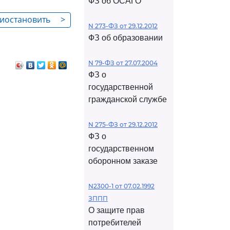
ФЗ об ОСАГО
риостановить
>
N 273-ФЗ от 29.12.2012
дство
ФЗ об образовании
N 79-ФЗ от 27.07.2004
ФЗ о
государственной
гражданской службе
N 275-ФЗ от 29.12.2012
ФЗ о
государственном
оборонном заказе
N2300-1 от 07.02.1992
ЗППП
О защите прав
потребителей