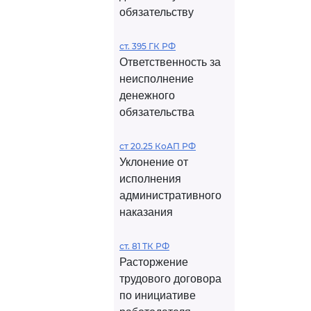
обязательству
ст. 395 ГК РФ
Ответственность за
неисполнение
денежного
обязательства
ст 20.25 КоАП РФ
Уклонение от
исполнения
административного
наказания
ст. 81 ТК РФ
Расторжение
трудового договора
по инициативе