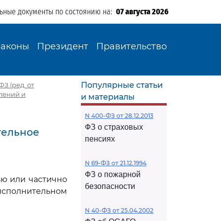
льные документы по состоянию на:
07 августа 2026
Законы
Президент
Правительство
Популярные статьи
З (ред. от
влений и
и материалы
N 400-ФЗ от 28.12.2013
ФЗ о страховых
тельное
пенсиях
N 69-ФЗ от 21.12.1994
ФЗ о пожарной
ью или частично
безопасности
полнительном
N 40-ФЗ от 25.04.2002