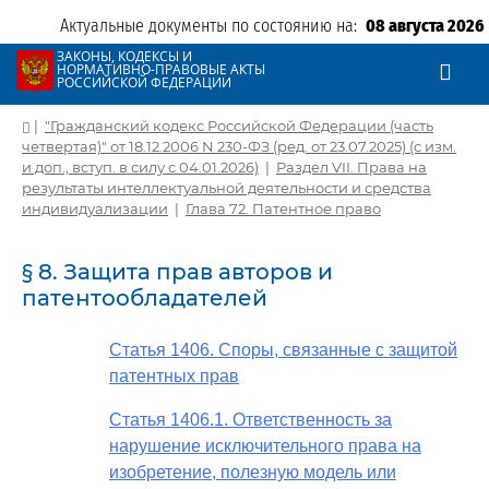
Актуальные документы по состоянию на:
08 августа 2026
ЗАКОНЫ, КОДЕКСЫ И
НОРМАТИВНО-ПРАВОВЫЕ АКТЫ
РОССИЙСКОЙ ФЕДЕРАЦИИ
|
"Гражданский кодекс Российской Федерации (часть
четвертая)" от 18.12.2006 N 230-ФЗ (ред. от 23.07.2025) (с изм.
и доп., вступ. в силу с 04.01.2026)
|
Раздел VII. Права на
результаты интеллектуальной деятельности и средства
индивидуализации
|
Глава 72. Патентное право
§ 8. Защита прав авторов и
патентообладателей
Статья 1406. Споры, связанные с защитой
патентных прав
Статья 1406.1. Ответственность за
нарушение исключительного права на
изобретение, полезную модель или