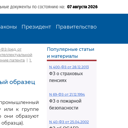
льные документы по состоянию на:
07 августа 2026
Законы
Президент
Правительство
Популярные статьи
ФЗ (ред. от
интеллектуальной
и материалы
чение патента
|
1.
N 400-ФЗ от 28.12.2013
ФЗ о страховых
пенсиях
ный образец
N 69-ФЗ от 21.12.1994
ФЗ о пожарной
на промышленный
безопасности
у или к группе
о они образуют
N 40-ФЗ от 25.04.2002
образца).