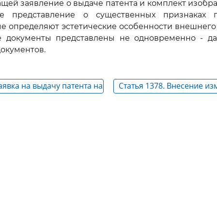
ащей заявление о выдаче патента и комплект изобр
е представление о существенных признаках 
ые определяют эстетические особенности внешнего 
е документы представлены не одновременно - да
документов.
Заявка на выдачу патента на
Статья 1378. Внесение из
ель
документы заявки на изо
полезную модель или п
образец