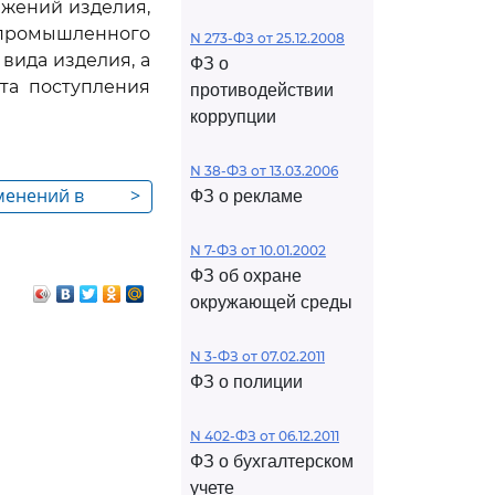
ажений изделия,
промышленного
N 273-ФЗ от 25.12.2008
вида изделия, а
ФЗ о
та поступления
противодействии
коррупции
N 38-ФЗ от 13.03.2006
менений в
>
ФЗ о рекламе
бретение,
ромышленный
N 7-ФЗ от 10.01.2002
ФЗ об охране
окружающей среды
N 3-ФЗ от 07.02.2011
ФЗ о полиции
N 402-ФЗ от 06.12.2011
ФЗ о бухгалтерском
учете