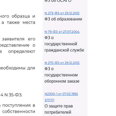
ФЗ об ОСАГО
N 273-ФЗ от 29.12.2012
ного образца и
ФЗ об образовании
 а также места
N 79-ФЗ от 27.07.2004
ФЗ о
 заявителя его
государственной
редставление о
гражданской службе
ые определяют
N 275-ФЗ от 29.12.2012
 необходимы для
ФЗ о
государственном
оборонном заказе
N2300-1 от 07.02.1992
14 N 35-ФЗ.
ЗППП
а поступления в
О защите прав
 собственности
потребителей