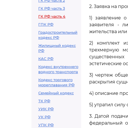
ГК РФ часть 2
2. Заявка на п
ГК РФ часть 3
ГК РФ часть 4
1) заявление 
ГПК РФ
заявителя - л
жительства или
Градостроительный
кодекс РФ
2) комплект и
Жилищный кодекс
трехмерную мо
РФ
существенных
КАС РФ
эстетические о
Кодекс внутреннего
водного транспорта
3) чертеж обще
Кодекс торгового
раскрытия сущ
мореплавания РФ
Семейный кодекс
4) описание пр
ТК РФ
5) утратил силу 
УИК РФ
3. Датой подач
УК РФ
федеральный о
УПК РФ