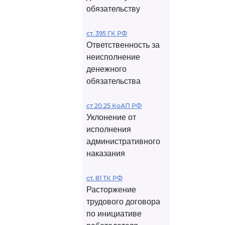
обязательству
ст. 395 ГК РФ
Ответственность за
неисполнение
денежного
обязательства
ст 20.25 КоАП РФ
Уклонение от
исполнения
административного
наказания
ст. 81 ТК РФ
Расторжение
трудового договора
по инициативе