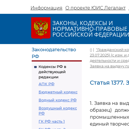
Информация
О проекте ЮИС Легалакт
ЗАКОНЫ, КОДЕКСЫ И
НОРМАТИВНО-ПРАВОВЫЕ 
РОССИЙСКОЙ ФЕДЕРАЦИ
Законодательство
|
"Гражданский код
23.07.2025) (с изм. и 
РФ
деятельности и ср
Заявка на выдачу п
Кодексы РФ в
действующей
редакции
Статья 1377
АПК РФ
Бюджетный кодекс
Водный кодекс РФ
1. Заявка на в
Воздушный кодекс
образец) долж
РФ
промышленных 
ГК РФ часть 1
единый творчес