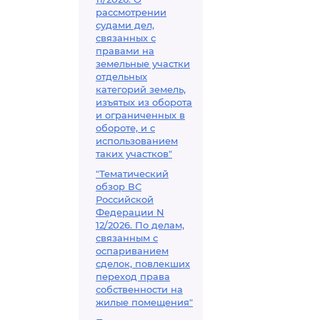
рассмотрении
судами дел,
связанных с
правами на
земельные участки
отдельных
категорий земель,
изъятых из оборота
и ограниченных в
обороте, и с
использованием
таких участков"
"Тематический
обзор ВС
Российской
Федерации N
12/2026. По делам,
связанным с
оспариванием
сделок, повлекших
переход права
собственности на
жилые помещения"