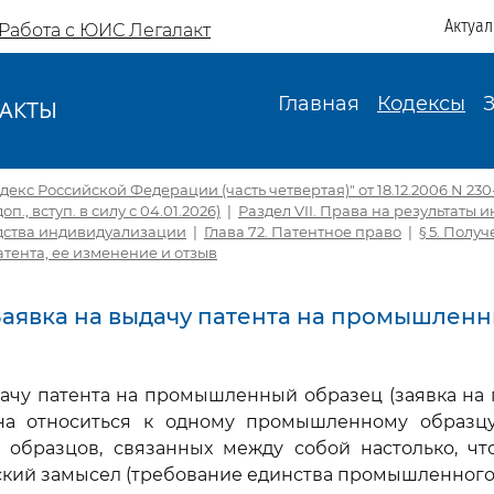
Актуа
Работа с ЮИС Легалакт
Главная
Кодексы
АКТЫ
И
екс Российской Федерации (часть четвертая)" от 18.12.2006 N 230-
доп., вступ. в силу с 04.01.2026)
|
Раздел VII. Права на результаты 
едства индивидуализации
|
Глава 72. Патентное право
|
§ 5. Полу
атента, ее изменение и отзыв
. Заявка на выдачу патента на промышлен
ыдачу патента на промышленный образец (заявка 
на относиться к одному промышленному образц
образцов, связанных между собой настолько, чт
кий замысел (требование единства промышленного 