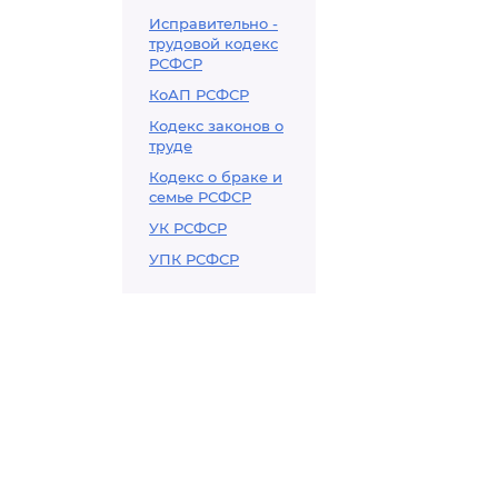
Исправительно -
трудовой кодекс
РСФСР
КоАП РСФСР
Кодекс законов о
труде
Кодекс о браке и
семье РСФСР
УК РСФСР
УПК РСФСР