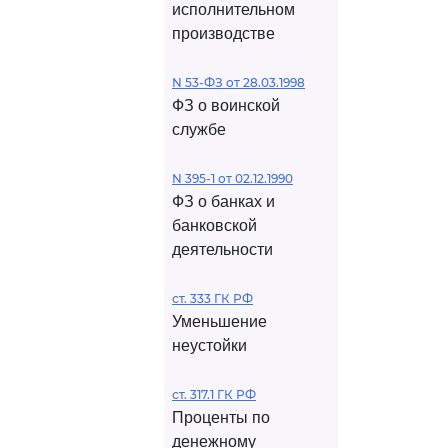
исполнительном
производстве
N 53-ФЗ от 28.03.1998
ФЗ о воинской
службе
N 395-1 от 02.12.1990
ФЗ о банках и
банковской
деятельности
ст. 333 ГК РФ
Уменьшение
неустойки
ст. 317.1 ГК РФ
Проценты по
денежному