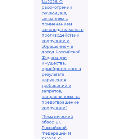
14/2026. О
рассмотрении
судами дел,
связанных с
применением
законодательства о
противодействии
коррупции и
обращением в
доход Российской
Федерации
имущества,
приобретенного в
результате
нарушения
требований и
запретов,
направленных на
предотвращение
коррупции"
"Тематический
обзор ВС
Российской
Федерации N
11/2026. О