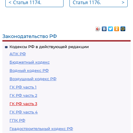
<
Статья 1174.
Статья 1176.
>
Возмещение
Наследование прав,
расходов, вызванных
связанных с
смертью
участием в
наследодателя, и
хозяйственных
Законодательство РФ
расходов на охрану
товариществах и
Кодексы РФ в действующей редакции
наследства и
обществах,
АПК РФ
управление им
производственных
Бюджетный кодекс
кооперативах
Водный кодекс РФ
Воздушный кодекс РФ
ГК РФ часть 1
ГК РФ часть 2
ГК РФ часть 3
ГК РФ часть 4
ГПК РФ
Градостроительный кодекс РФ