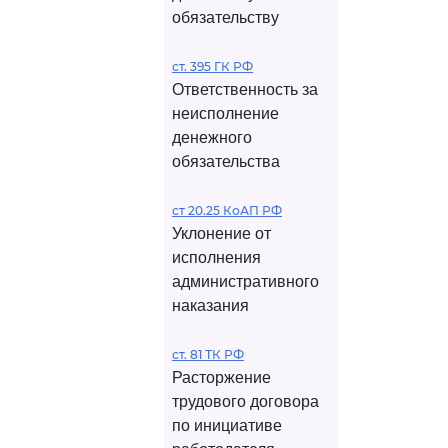
обязательству
ст. 395 ГК РФ
Ответственность за
неисполнение
денежного
обязательства
ст 20.25 КоАП РФ
Уклонение от
исполнения
административного
наказания
ст. 81 ТК РФ
Расторжение
трудового договора
по инициативе