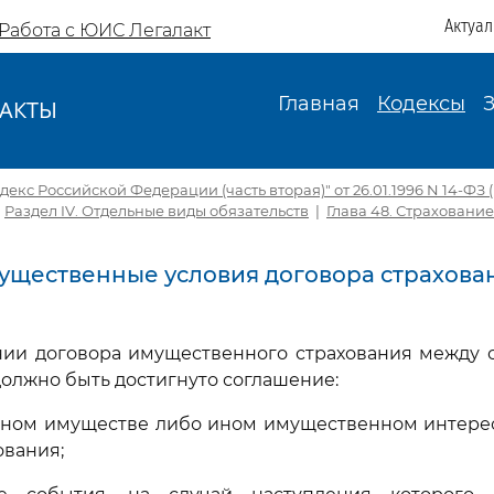
Актуа
Работа с ЮИС Легалакт
Главная
Кодексы
АКТЫ
И
екс Российской Федерации (часть вторая)" от 26.01.1996 N 14-ФЗ (ре
|
Раздел IV. Отдельные виды обязательств
|
Глава 48. Страхование
 Существенные условия договора страхова
нии договора имущественного страхования между 
олжно быть достигнуто соглашение:
енном имуществе либо ином имущественном интере
ования;