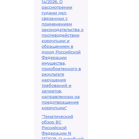
14/2026. О
рассмотрении
судами дел,
связанных с
применением
законодательства о
противодействии
коррупции и
обращением в
доход Российской
Федерации
имущества,
приобретенного в
результате
нарушения
требований и
запретов,
направленных на
предотвращение
коррупции"
"Тематический
обзор ВС
Российской
Федерации N
13/2026. О судебной