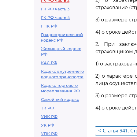
2) о характер
ГК РФ часть 2
страхование (ст
ГК РФ часть 3
ГК РФ часть 4
3) о размере ст
ГПК РФ
4) о сроке дейс
Градостроительный
кодекс РФ
2. При заклю
Жилищный кодекс
страховщиком д
РФ
КАС РФ
1) о застрахова
Кодекс внутреннего
2) о характере
водного транспорта
лица осуществля
Кодекс торгового
мореплавания РФ
3) о размере ст
Семейный кодекс
4) о сроке дейс
ТК РФ
УИК РФ
УК РФ
<
Статья 941. С
УПК РФ