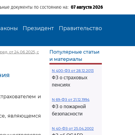
льные документы по состоянию на:
07 августа 2026
Законы
Президент
Правительство
Популярные статьи
д. от 24.06.2025, с
и материалы
N 400-ФЗ от 28.12.2013
ния
ФЗ о страховых
пенсиях
страхователем и
N 69-ФЗ от 21.12.1994
ФЗ о пожарной
безопасности
се, являющемся
N 40-ФЗ от 25.04.2002