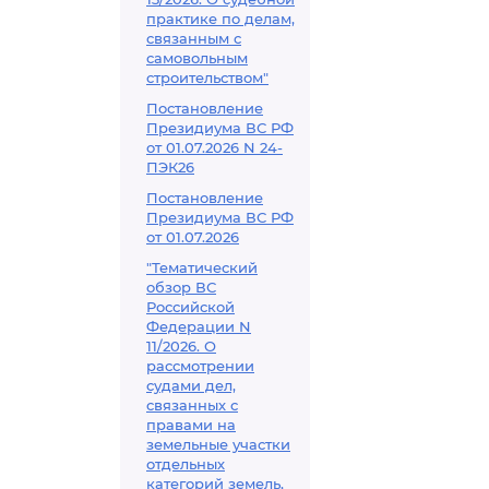
практике по делам,
связанным с
самовольным
строительством"
Постановление
Президиума ВС РФ
от 01.07.2026 N 24-
ПЭК26
Постановление
Президиума ВС РФ
от 01.07.2026
"Тематический
обзор ВС
Российской
Федерации N
11/2026. О
рассмотрении
судами дел,
связанных с
правами на
земельные участки
отдельных
категорий земель,