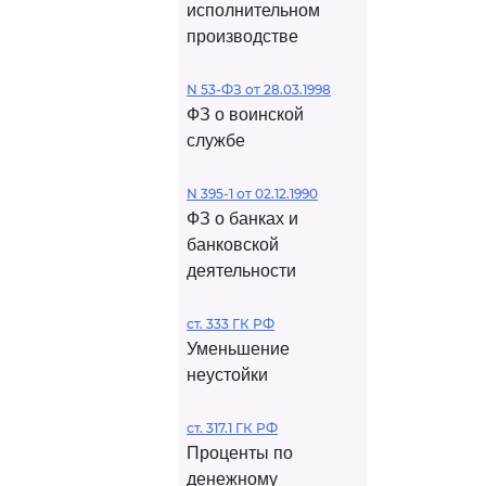
исполнительном
производстве
N 53-ФЗ от 28.03.1998
ФЗ о воинской
службе
N 395-1 от 02.12.1990
ФЗ о банках и
банковской
деятельности
ст. 333 ГК РФ
Уменьшение
неустойки
ст. 317.1 ГК РФ
Проценты по
денежному