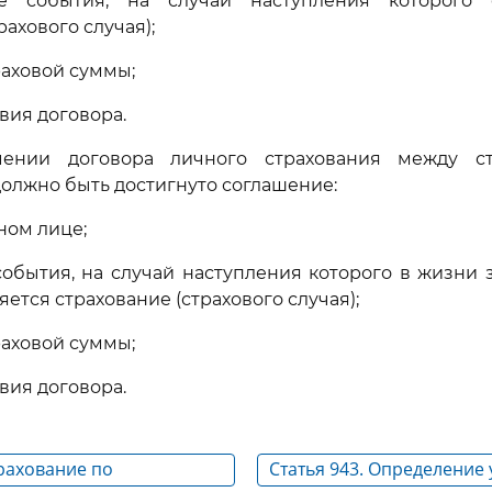
е события, на случай наступления которого 
рахового случая);
раховой суммы;
твия договора.
чении договора личного страхования между ст
олжно быть достигнуто соглашение:
нном лице;
 события, на случай наступления которого в жизни 
ется страхование (страхового случая);
раховой суммы;
твия договора.
трахование по
Статья 943. Определение