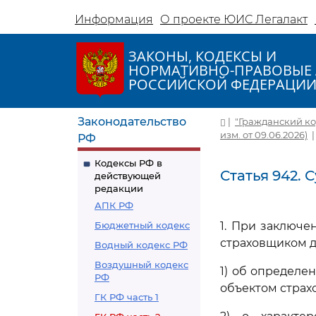
Информация
О проекте ЮИС Легалакт
ЗАКОНЫ, КОДЕКСЫ И
НОРМАТИВНО-ПРАВОВЫЕ 
РОССИЙСКОЙ ФЕДЕРАЦИ
Законодательство
|
"Гражданский код
изм. от 09.06.2026)
РФ
Кодексы РФ в
Статья 942.
действующей
редакции
АПК РФ
Бюджетный кодекс
1. При заключе
страховщиком д
Водный кодекс РФ
Воздушный кодекс
1) об определ
РФ
объектом страх
ГК РФ часть 1