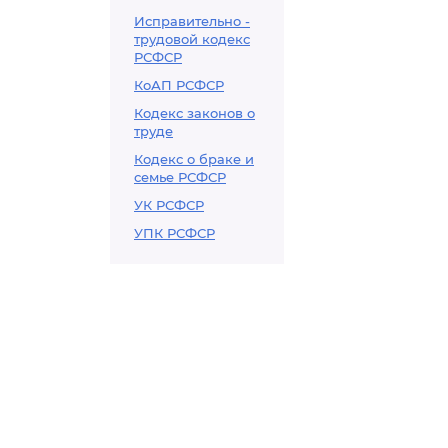
Исправительно -
трудовой кодекс
РСФСР
КоАП РСФСР
Кодекс законов о
труде
Кодекс о браке и
семье РСФСР
УК РСФСР
УПК РСФСР